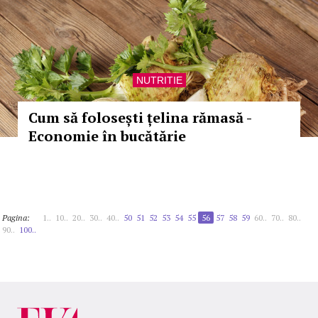
NUTRITIE
Cum să folosești țelina rămasă -
Economie în bucătărie
Pagina:
1..
10..
20..
30..
40..
50
51
52
53
54
55
56
57
58
59
60..
70..
80..
90..
100..