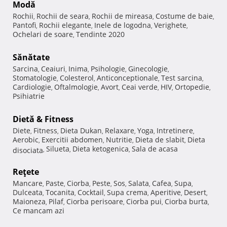
Modă
Rochii
Rochii de seara
Rochii de mireasa
Costume de baie
,
,
,
,
Pantofi
Rochii elegante
Inele de logodna
Verighete
,
,
,
,
Ochelari de soare
Tendinte 2020
,
Sănătate
Sarcina
Ceaiuri
Inima
Psihologie
Ginecologie
,
,
,
,
,
Stomatologie
Colesterol
Anticonceptionale
Test sarcina
,
,
,
,
Cardiologie
Oftalmologie
Avort
Ceai verde
HIV
Ortopedie
,
,
,
,
,
,
Psihiatrie
Dietă & Fitness
Diete
Fitness
Dieta Dukan
Relaxare
Yoga
Intretinere
,
,
,
,
,
,
Aerobic
Exercitii abdomen
Nutritie
Dieta de slabit
Dieta
,
,
,
,
Silueta
Dieta ketogenica
Sala de acasa
disociata
,
,
,
Reţete
Mancare
Paste
Ciorba
Peste
Sos
Salata
Cafea
Supa
,
,
,
,
,
,
,
,
Dulceata
Tocanita
Cocktail
Supa crema
Aperitive
Desert
,
,
,
,
,
,
Maioneza
Pilaf
Ciorba perisoare
Ciorba pui
Ciorba burta
,
,
,
,
,
Ce mancam azi