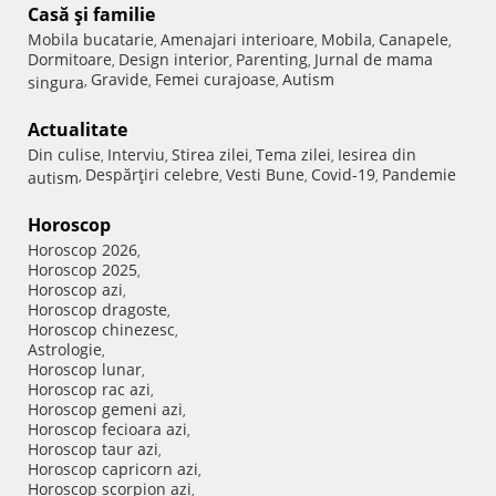
Casă şi familie
Mobila bucatarie
Amenajari interioare
Mobila
Canapele
,
,
,
,
Dormitoare
Design interior
Parenting
Jurnal de mama
,
,
,
Gravide
Femei curajoase
Autism
singura
,
,
,
Actualitate
Din culise
Interviu
Stirea zilei
Tema zilei
Iesirea din
,
,
,
,
Despărţiri celebre
Vesti Bune
Covid-19
Pandemie
autism
,
,
,
,
Horoscop
Horoscop 2026
,
Horoscop 2025
,
Horoscop azi
,
Horoscop dragoste
,
Horoscop chinezesc
,
Astrologie
,
Horoscop lunar
,
Horoscop rac azi
,
Horoscop gemeni azi
,
Horoscop fecioara azi
,
Horoscop taur azi
,
Horoscop capricorn azi
,
Horoscop scorpion azi
,