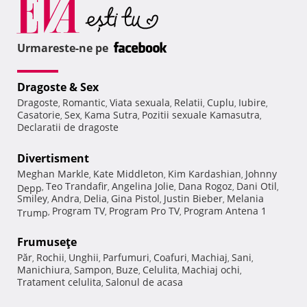
Urmareste-ne pe
Dragoste & Sex
Dragoste
Romantic
Viata sexuala
Relatii
Cuplu
Iubire
,
,
,
,
,
,
Casatorie
Sex
Kama Sutra
Pozitii sexuale Kamasutra
,
,
,
,
Declaratii de dragoste
Divertisment
Meghan Markle
Kate Middleton
Kim Kardashian
Johnny
,
,
,
Teo Trandafir
Angelina Jolie
Dana Rogoz
Dani Otil
Depp
,
,
,
,
,
Smiley
Andra
Delia
Gina Pistol
Justin Bieber
Melania
,
,
,
,
,
Program TV
Program Pro TV
Program Antena 1
Trump
,
,
,
Frumuseţe
Păr
Rochii
Unghii
Parfumuri
Coafuri
Machiaj
Sani
,
,
,
,
,
,
,
Manichiura
Sampon
Buze
Celulita
Machiaj ochi
,
,
,
,
,
Tratament celulita
Salonul de acasa
,