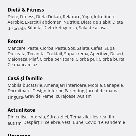
Dietă & Fitness
Diete
Fitness
Dieta Dukan
Relaxare
Yoga
Intretinere
,
,
,
,
,
,
Aerobic
Exercitii abdomen
Nutritie
Dieta de slabit
Dieta
,
,
,
,
Silueta
Dieta ketogenica
Sala de acasa
disociata
,
,
,
Reţete
Mancare
Paste
Ciorba
Peste
Sos
Salata
Cafea
Supa
,
,
,
,
,
,
,
,
Dulceata
Tocanita
Cocktail
Supa crema
Aperitive
Desert
,
,
,
,
,
,
Maioneza
Pilaf
Ciorba perisoare
Ciorba pui
Ciorba burta
,
,
,
,
,
Ce mancam azi
Casă şi familie
Mobila bucatarie
Amenajari interioare
Mobila
Canapele
,
,
,
,
Dormitoare
Design interior
Parenting
Jurnal de mama
,
,
,
Gravide
Femei curajoase
Autism
singura
,
,
,
Actualitate
Din culise
Interviu
Stirea zilei
Tema zilei
Iesirea din
,
,
,
,
Despărţiri celebre
Vesti Bune
Covid-19
Pandemie
autism
,
,
,
,