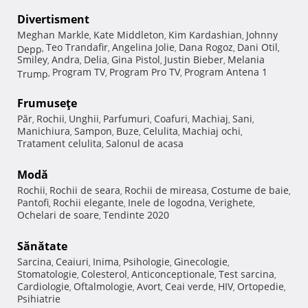
Divertisment
Meghan Markle
Kate Middleton
Kim Kardashian
Johnny
,
,
,
Teo Trandafir
Angelina Jolie
Dana Rogoz
Dani Otil
Depp
,
,
,
,
,
Smiley
Andra
Delia
Gina Pistol
Justin Bieber
Melania
,
,
,
,
,
Program TV
Program Pro TV
Program Antena 1
Trump
,
,
,
Frumuseţe
Păr
Rochii
Unghii
Parfumuri
Coafuri
Machiaj
Sani
,
,
,
,
,
,
,
Manichiura
Sampon
Buze
Celulita
Machiaj ochi
,
,
,
,
,
Tratament celulita
Salonul de acasa
,
Modă
Rochii
Rochii de seara
Rochii de mireasa
Costume de baie
,
,
,
,
Pantofi
Rochii elegante
Inele de logodna
Verighete
,
,
,
,
Ochelari de soare
Tendinte 2020
,
Sănătate
Sarcina
Ceaiuri
Inima
Psihologie
Ginecologie
,
,
,
,
,
Stomatologie
Colesterol
Anticonceptionale
Test sarcina
,
,
,
,
Cardiologie
Oftalmologie
Avort
Ceai verde
HIV
Ortopedie
,
,
,
,
,
,
Psihiatrie