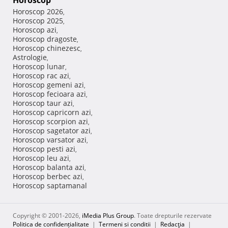
Horoscop
Horoscop 2026
,
Horoscop 2025
,
Horoscop azi
,
Horoscop dragoste
,
Horoscop chinezesc
,
Astrologie
,
Horoscop lunar
,
Horoscop rac azi
,
Horoscop gemeni azi
,
Horoscop fecioara azi
,
Horoscop taur azi
,
Horoscop capricorn azi
,
Horoscop scorpion azi
,
Horoscop sagetator azi
,
Horoscop varsator azi
,
Horoscop pesti azi
,
Horoscop leu azi
,
Horoscop balanta azi
,
Horoscop berbec azi
,
Horoscop saptamanal
Copyright © 2001-2026,
iMedia Plus Group
. Toate drepturile rezervate
Politica de confidențialitate
|
Termeni si conditii
|
Redacţia
|