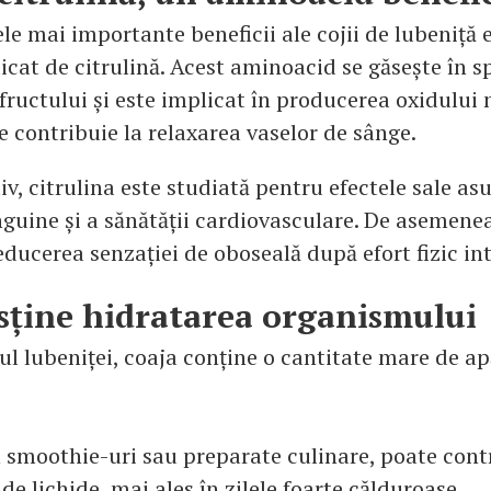
le mai importante beneficii ale cojii de lubeniță 
icat de citrulină. Acest aminoacid se găsește în sp
fructului și este implicat în producerea oxidului n
e contribuie la relaxarea vaselor de sânge.
v, citrulina este studiată pentru efectele sale as
anguine și a sănătății cardiovasculare. De asemene
educerea senzației de oboseală după efort fizic in
sține hidratarea organismului
ul lubeniței, coaja conține o cantitate mare de ap
smoothie-uri sau preparate culinare, poate contr
 de lichide, mai ales în zilele foarte călduroase.