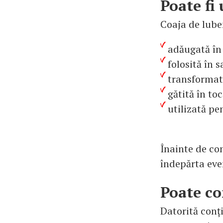
Poate fi 
Coaja de luben
adăugată în
folosită în s
transformat
gătită în to
utilizată pe
Înainte de co
îndepărta eve
Poate co
Datorită conți