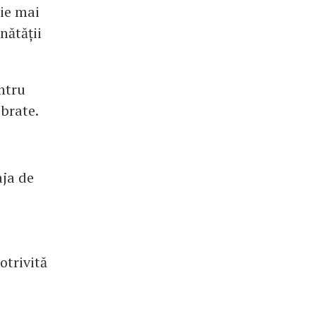
ție mai
nătății
ntru
ibrate.
aja de
otrivită