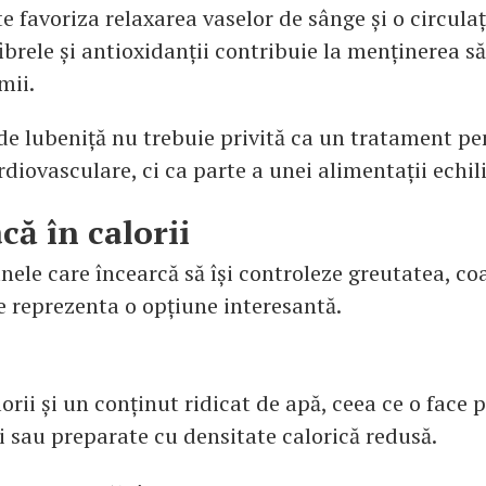
e favoriza relaxarea vaselor de sânge și o circula
 fibrele și antioxidanții contribuie la menținerea să
mii.
 de lubeniță nu trebuie privită ca un tratament pe
rdiovasculare, ci ca parte a unei alimentații echil
că în calorii
nele care încearcă să își controleze greutatea, co
e reprezenta o opțiune interesantă.
orii și un conținut ridicat de apă, ceea ce o face p
i sau preparate cu densitate calorică redusă.