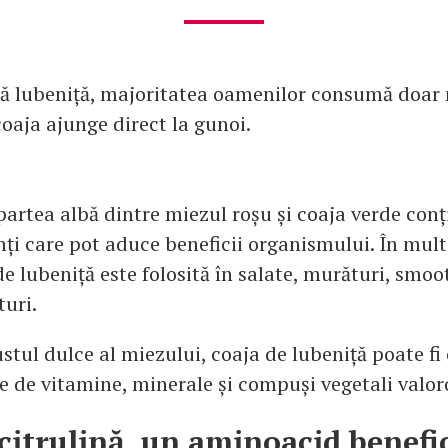
 lubeniță, majoritatea oamenilor consumă doar 
coaja ajunge direct la gunoi.
 partea albă dintre miezul roșu și coaja verde con
nți care pot aduce beneficii organismului. În mult
de lubeniță este folosită în salate, murături, smoo
turi.
stul dulce al miezului, coaja de lubeniță poate fi
e de vitamine, minerale și compuși vegetali valoro
citrulină, un aminoacid benefi