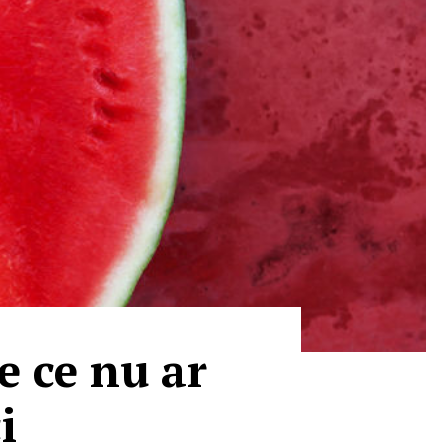
De ce nu ar
i