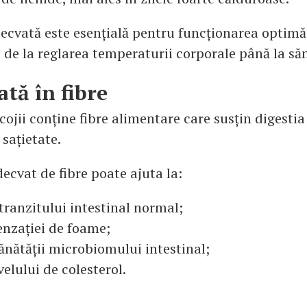
ecvată este esențială pentru funcționarea optimă
de la reglarea temperaturii corporale până la săn
ată în fibre
cojii conține fibre alimentare care susțin digestia
 sațietate.
cvat de fibre poate ajuta la:
ranzitului intestinal normal;
enzației de foame;
ănătății microbiomului intestinal;
velului de colesterol.