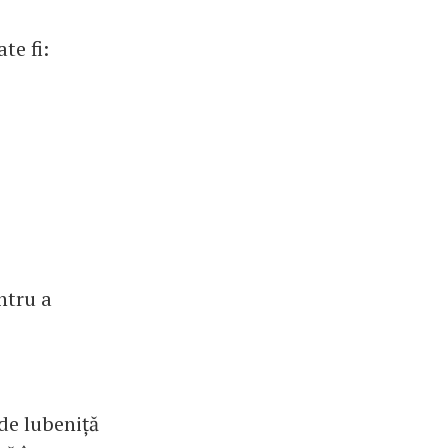
te fi:
ntru a
 de lubeniță