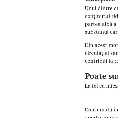
Unul dintre ce
conținutul rid
partea albă a 
substanță car
Din acest moti
circulației s
contribui la r
Poate su
La fel ca miez
Consumată în 
aportul zilnic