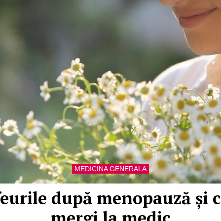
MEDICINA GENERALA
eurile după menopauză și c
mergi la medic