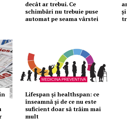
decât ar trebui. Ce
a
schimbări nu trebuie puse
ș
automat pe seama vârstei
tr
MEDICINA PREVENTIVA
in
Lifespan și healthspan: ce
înseamnă și de ce nu este
u
suficient doar să trăim mai
r
mult