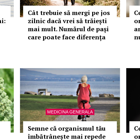
Cât trebuie să mergi pe jos
C
i:
zilnic dacă vrei să trăiești
o
mai mult. Numărul de pași
a
care poate face diferența
nu
MEDICINA GENERALA
Semne că organismul tău
C
îmbătrânește mai repede
o