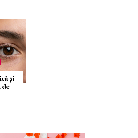
că și
ă de