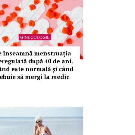
GINECOLOGIE
e înseamnă menstruația
eregulată după 40 de ani.
ând este normală și când
rebuie să mergi la medic