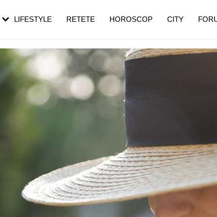
rebui să mergi
și 60 de ani. De ce te trezești mai des
pe măsură ce înaintezi în vârstă
LIFESTYLE
RETETE
HOROSCOP
CITY
FOR