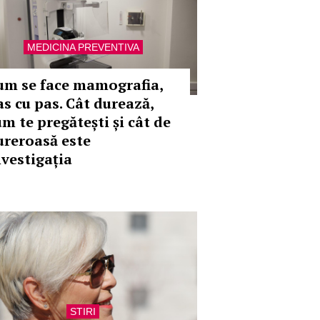
MEDICINA PREVENTIVA
um se face mamografia,
as cu pas. Cât durează,
um te pregătești și cât de
ureroasă este
nvestigația
STIRI