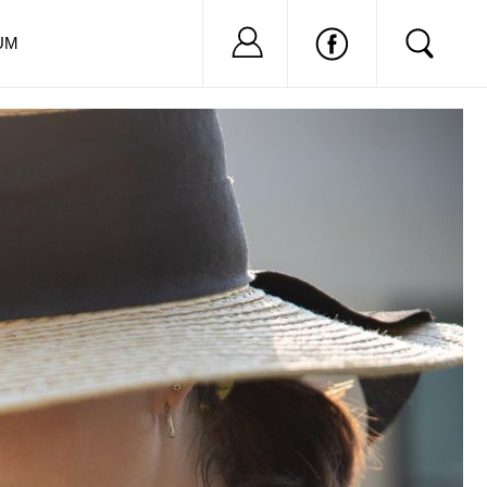
Nu ai cont?
Inregistreaza-
UM