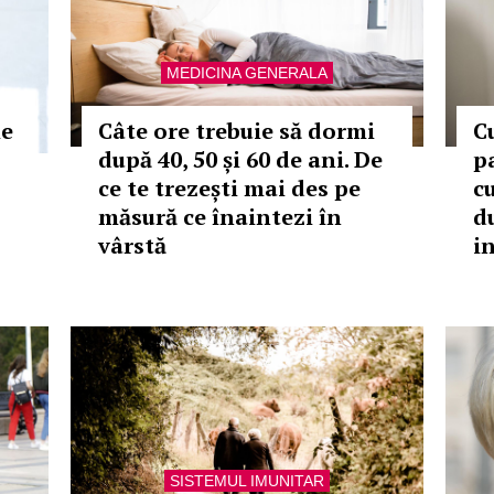
MEDICINA GENERALA
le
Câte ore trebuie să dormi
C
după 40, 50 și 60 de ani. De
p
ce te trezești mai des pe
c
măsură ce înaintezi în
d
vârstă
i
SISTEMUL IMUNITAR