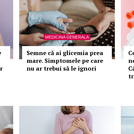
MEDICINA GENERALA
e
Semne că ai glicemia prea
C
mare. Simptomele pe care
n
r
nu ar trebui să le ignori
C
t