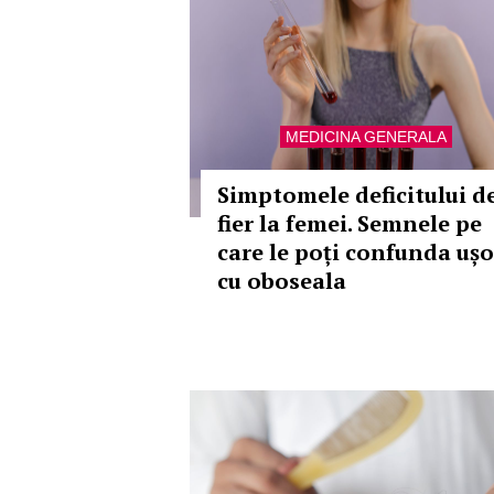
MEDICINA GENERALA
Simptomele deficitului d
fier la femei. Semnele pe
care le poți confunda ușo
cu oboseala