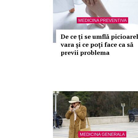
MEDICINA PREVENTIVA
De ce ți se umflă picioare
vara și ce poți face ca să
previi problema
MEDICINA GENERALA