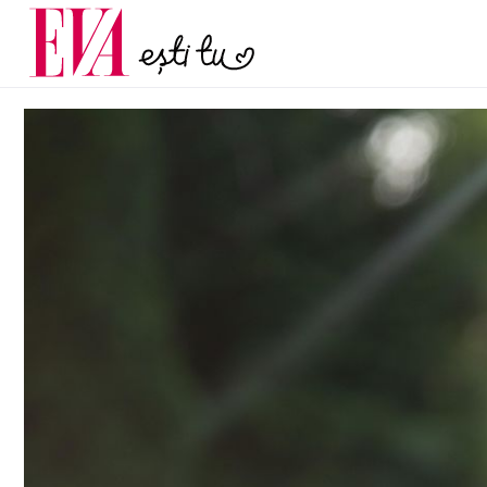
menopauză și când ar t
Carieră
la medic
Actualitate