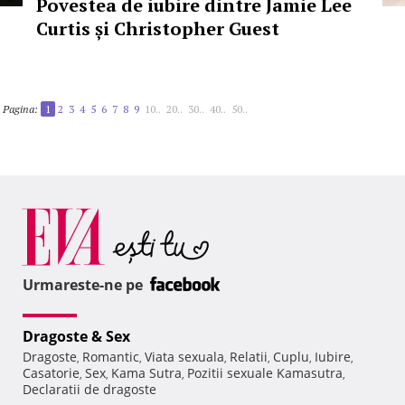
Povestea de iubire dintre Jamie Lee
Curtis și Christopher Guest
Pagina:
1
2
3
4
5
6
7
8
9
10..
20..
30..
40..
50..
Urmareste-ne pe
Dragoste & Sex
Dragoste
Romantic
Viata sexuala
Relatii
Cuplu
Iubire
,
,
,
,
,
,
Casatorie
Sex
Kama Sutra
Pozitii sexuale Kamasutra
,
,
,
,
Declaratii de dragoste