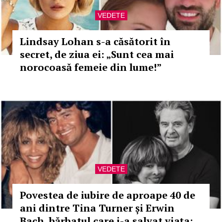
VEDETE
Lindsay Lohan s-a căsătorit în
secret, de ziua ei: „Sunt cea mai
norocoasă femeie din lume!”
VEDETE
Povestea de iubire de aproape 40 de
ani dintre Tina Turner și Erwin
Bach, bărbatul care i-a salvat viața: