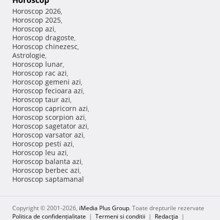
Horoscop
Horoscop 2026
,
Horoscop 2025
,
Horoscop azi
,
Horoscop dragoste
,
Horoscop chinezesc
,
Astrologie
,
Horoscop lunar
,
Horoscop rac azi
,
Horoscop gemeni azi
,
Horoscop fecioara azi
,
Horoscop taur azi
,
Horoscop capricorn azi
,
Horoscop scorpion azi
,
Horoscop sagetator azi
,
Horoscop varsator azi
,
Horoscop pesti azi
,
Horoscop leu azi
,
Horoscop balanta azi
,
Horoscop berbec azi
,
Horoscop saptamanal
Copyright © 2001-2026,
iMedia Plus Group
. Toate drepturile rezervate
Politica de confidențialitate
|
Termeni si conditii
|
Redacţia
|