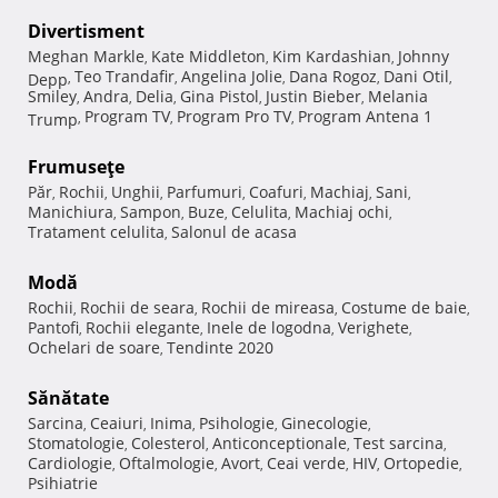
Divertisment
Meghan Markle
Kate Middleton
Kim Kardashian
Johnny
,
,
,
Teo Trandafir
Angelina Jolie
Dana Rogoz
Dani Otil
Depp
,
,
,
,
,
Smiley
Andra
Delia
Gina Pistol
Justin Bieber
Melania
,
,
,
,
,
Program TV
Program Pro TV
Program Antena 1
Trump
,
,
,
Frumuseţe
Păr
Rochii
Unghii
Parfumuri
Coafuri
Machiaj
Sani
,
,
,
,
,
,
,
Manichiura
Sampon
Buze
Celulita
Machiaj ochi
,
,
,
,
,
Tratament celulita
Salonul de acasa
,
Modă
Rochii
Rochii de seara
Rochii de mireasa
Costume de baie
,
,
,
,
Pantofi
Rochii elegante
Inele de logodna
Verighete
,
,
,
,
Ochelari de soare
Tendinte 2020
,
Sănătate
Sarcina
Ceaiuri
Inima
Psihologie
Ginecologie
,
,
,
,
,
Stomatologie
Colesterol
Anticonceptionale
Test sarcina
,
,
,
,
Cardiologie
Oftalmologie
Avort
Ceai verde
HIV
Ortopedie
,
,
,
,
,
,
Psihiatrie