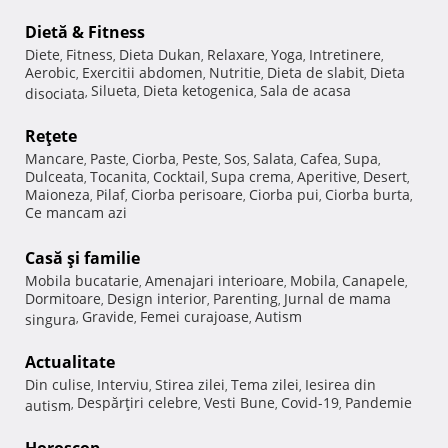
Dietă & Fitness
Diete
Fitness
Dieta Dukan
Relaxare
Yoga
Intretinere
,
,
,
,
,
,
Aerobic
Exercitii abdomen
Nutritie
Dieta de slabit
Dieta
,
,
,
,
Silueta
Dieta ketogenica
Sala de acasa
disociata
,
,
,
Reţete
Mancare
Paste
Ciorba
Peste
Sos
Salata
Cafea
Supa
,
,
,
,
,
,
,
,
Dulceata
Tocanita
Cocktail
Supa crema
Aperitive
Desert
,
,
,
,
,
,
Maioneza
Pilaf
Ciorba perisoare
Ciorba pui
Ciorba burta
,
,
,
,
,
Ce mancam azi
Casă şi familie
Mobila bucatarie
Amenajari interioare
Mobila
Canapele
,
,
,
,
Dormitoare
Design interior
Parenting
Jurnal de mama
,
,
,
Gravide
Femei curajoase
Autism
singura
,
,
,
Actualitate
Din culise
Interviu
Stirea zilei
Tema zilei
Iesirea din
,
,
,
,
Despărţiri celebre
Vesti Bune
Covid-19
Pandemie
autism
,
,
,
,