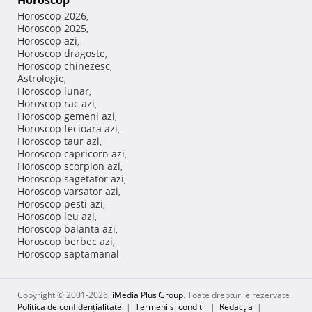
Horoscop
Horoscop 2026
,
Horoscop 2025
,
Horoscop azi
,
Horoscop dragoste
,
Horoscop chinezesc
,
Astrologie
,
Horoscop lunar
,
Horoscop rac azi
,
Horoscop gemeni azi
,
Horoscop fecioara azi
,
Horoscop taur azi
,
Horoscop capricorn azi
,
Horoscop scorpion azi
,
Horoscop sagetator azi
,
Horoscop varsator azi
,
Horoscop pesti azi
,
Horoscop leu azi
,
Horoscop balanta azi
,
Horoscop berbec azi
,
Horoscop saptamanal
Copyright © 2001-2026,
iMedia Plus Group
. Toate drepturile rezervate
Politica de confidențialitate
|
Termeni si conditii
|
Redacţia
|