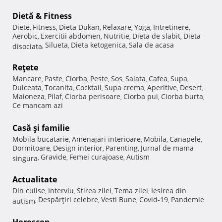
Dietă & Fitness
Diete
Fitness
Dieta Dukan
Relaxare
Yoga
Intretinere
,
,
,
,
,
,
Aerobic
Exercitii abdomen
Nutritie
Dieta de slabit
Dieta
,
,
,
,
Silueta
Dieta ketogenica
Sala de acasa
disociata
,
,
,
Reţete
Mancare
Paste
Ciorba
Peste
Sos
Salata
Cafea
Supa
,
,
,
,
,
,
,
,
Dulceata
Tocanita
Cocktail
Supa crema
Aperitive
Desert
,
,
,
,
,
,
Maioneza
Pilaf
Ciorba perisoare
Ciorba pui
Ciorba burta
,
,
,
,
,
Ce mancam azi
Casă şi familie
Mobila bucatarie
Amenajari interioare
Mobila
Canapele
,
,
,
,
Dormitoare
Design interior
Parenting
Jurnal de mama
,
,
,
Gravide
Femei curajoase
Autism
singura
,
,
,
Actualitate
Din culise
Interviu
Stirea zilei
Tema zilei
Iesirea din
,
,
,
,
Despărţiri celebre
Vesti Bune
Covid-19
Pandemie
autism
,
,
,
,