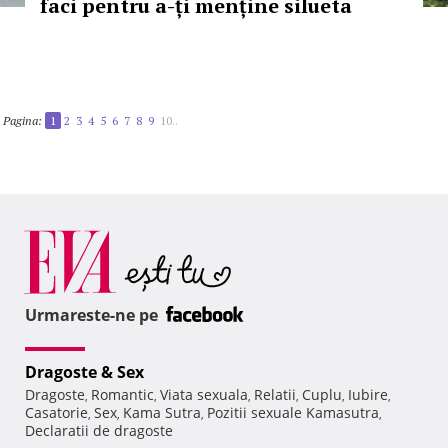
faci pentru a-ți menține silueta
Pagina:
1
2
3
4
5
6
7
8
9
10..
Urmareste-ne pe
Dragoste & Sex
Dragoste
Romantic
Viata sexuala
Relatii
Cuplu
Iubire
,
,
,
,
,
,
Casatorie
Sex
Kama Sutra
Pozitii sexuale Kamasutra
,
,
,
,
Declaratii de dragoste