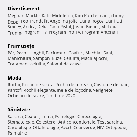
Divertisment
Meghan Markle
Kate Middleton
Kim Kardashian
Johnny
,
,
,
Teo Trandafir
Angelina Jolie
Dana Rogoz
Dani Otil
Depp
,
,
,
,
,
Smiley
Andra
Delia
Gina Pistol
Justin Bieber
Melania
,
,
,
,
,
Program TV
Program Pro TV
Program Antena 1
Trump
,
,
,
Frumuseţe
Păr
Rochii
Unghii
Parfumuri
Coafuri
Machiaj
Sani
,
,
,
,
,
,
,
Manichiura
Sampon
Buze
Celulita
Machiaj ochi
,
,
,
,
,
Tratament celulita
Salonul de acasa
,
Modă
Rochii
Rochii de seara
Rochii de mireasa
Costume de baie
,
,
,
,
Pantofi
Rochii elegante
Inele de logodna
Verighete
,
,
,
,
Ochelari de soare
Tendinte 2020
,
Sănătate
Sarcina
Ceaiuri
Inima
Psihologie
Ginecologie
,
,
,
,
,
Stomatologie
Colesterol
Anticonceptionale
Test sarcina
,
,
,
,
Cardiologie
Oftalmologie
Avort
Ceai verde
HIV
Ortopedie
,
,
,
,
,
,
Psihiatrie