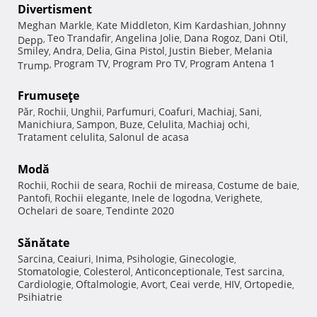
Divertisment
Meghan Markle
Kate Middleton
Kim Kardashian
Johnny
,
,
,
Teo Trandafir
Angelina Jolie
Dana Rogoz
Dani Otil
Depp
,
,
,
,
,
Smiley
Andra
Delia
Gina Pistol
Justin Bieber
Melania
,
,
,
,
,
Program TV
Program Pro TV
Program Antena 1
Trump
,
,
,
Frumuseţe
Păr
Rochii
Unghii
Parfumuri
Coafuri
Machiaj
Sani
,
,
,
,
,
,
,
Manichiura
Sampon
Buze
Celulita
Machiaj ochi
,
,
,
,
,
Tratament celulita
Salonul de acasa
,
Modă
Rochii
Rochii de seara
Rochii de mireasa
Costume de baie
,
,
,
,
Pantofi
Rochii elegante
Inele de logodna
Verighete
,
,
,
,
Ochelari de soare
Tendinte 2020
,
Sănătate
Sarcina
Ceaiuri
Inima
Psihologie
Ginecologie
,
,
,
,
,
Stomatologie
Colesterol
Anticonceptionale
Test sarcina
,
,
,
,
Cardiologie
Oftalmologie
Avort
Ceai verde
HIV
Ortopedie
,
,
,
,
,
,
Psihiatrie