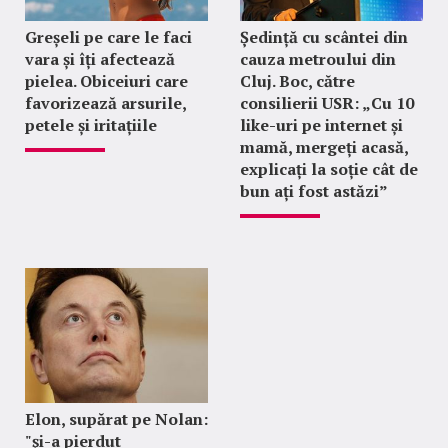
Greșeli pe care le faci
Ședință cu scântei din
vara și îți afectează
cauza metroului din
pielea. Obiceiuri care
Cluj. Boc, către
favorizează arsurile,
consilierii USR: „Cu 10
petele și iritațiile
like-uri pe internet și
mamă, mergeți acasă,
explicați la soție cât de
bun ați fost astăzi”
Elon, supărat pe Nolan:
"şi-a pierdut