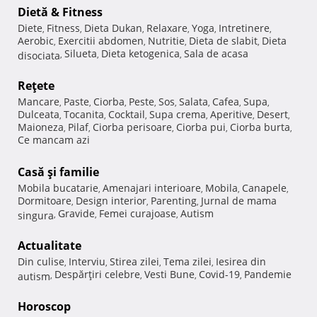
Dietă & Fitness
Diete
Fitness
Dieta Dukan
Relaxare
Yoga
Intretinere
,
,
,
,
,
,
Aerobic
Exercitii abdomen
Nutritie
Dieta de slabit
Dieta
,
,
,
,
Silueta
Dieta ketogenica
Sala de acasa
disociata
,
,
,
Reţete
Mancare
Paste
Ciorba
Peste
Sos
Salata
Cafea
Supa
,
,
,
,
,
,
,
,
Dulceata
Tocanita
Cocktail
Supa crema
Aperitive
Desert
,
,
,
,
,
,
Maioneza
Pilaf
Ciorba perisoare
Ciorba pui
Ciorba burta
,
,
,
,
,
Ce mancam azi
Casă şi familie
Mobila bucatarie
Amenajari interioare
Mobila
Canapele
,
,
,
,
Dormitoare
Design interior
Parenting
Jurnal de mama
,
,
,
Gravide
Femei curajoase
Autism
singura
,
,
,
Actualitate
Din culise
Interviu
Stirea zilei
Tema zilei
Iesirea din
,
,
,
,
Despărţiri celebre
Vesti Bune
Covid-19
Pandemie
autism
,
,
,
,
Horoscop