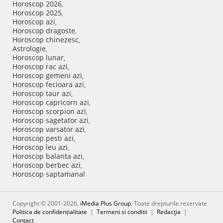
Horoscop 2026
,
Horoscop 2025
,
Horoscop azi
,
Horoscop dragoste
,
Horoscop chinezesc
,
Astrologie
,
Horoscop lunar
,
Horoscop rac azi
,
Horoscop gemeni azi
,
Horoscop fecioara azi
,
Horoscop taur azi
,
Horoscop capricorn azi
,
Horoscop scorpion azi
,
Horoscop sagetator azi
,
Horoscop varsator azi
,
Horoscop pesti azi
,
Horoscop leu azi
,
Horoscop balanta azi
,
Horoscop berbec azi
,
Horoscop saptamanal
Copyright © 2001-2026,
iMedia Plus Group
. Toate drepturile rezervate
Politica de confidențialitate
|
Termeni si conditii
|
Redacţia
|
Contact