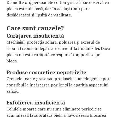
De multe ori, persoanele cu ten gras asfixic observă că
pielea este uleioasă, dar în același timp pare
deshidratată și lipsită de vitalitate.
Care sunt cauzele?
Curățarea insuficientă
Machiajul, protecția solară, poluarea și excesul de
sebum trebuie îndepărtate eficient la finalul zilei. Dacă
pielea nu este curățată corespunzător, porii se pot
bloca.
Produse cosmetice nepotrivite
Cremele foarte grase sau produsele comedogenice pot
contribui la încărcarea porilor și la apariția aspectului
asfixic.
Exfolierea insuficientă
Celulele moarte care nu sunt eliminate periodic se
acumulează la suprafața pielii și favorizează blocarea