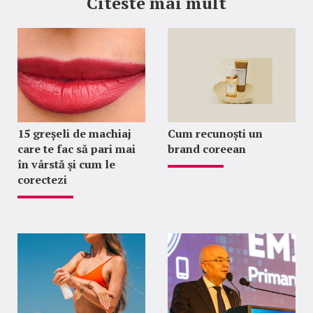
Citeste mai mult
15 greșeli de machiaj
Cum recunoști un
care te fac să pari mai
brand coreean
în vârstă și cum le
corectezi