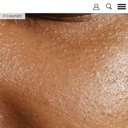
Inregistreaza
© Copyright: