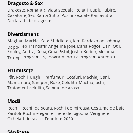
Dragoste & Sex
Dragoste
Romantic
Viata sexuala
Relatii
Cuplu
Iubire
,
,
,
,
,
,
Casatorie
Sex
Kama Sutra
Pozitii sexuale Kamasutra
,
,
,
,
Declaratii de dragoste
Divertisment
Meghan Markle
Kate Middleton
Kim Kardashian
Johnny
,
,
,
Teo Trandafir
Angelina Jolie
Dana Rogoz
Dani Otil
Depp
,
,
,
,
,
Smiley
Andra
Delia
Gina Pistol
Justin Bieber
Melania
,
,
,
,
,
Program TV
Program Pro TV
Program Antena 1
Trump
,
,
,
Frumuseţe
Păr
Rochii
Unghii
Parfumuri
Coafuri
Machiaj
Sani
,
,
,
,
,
,
,
Manichiura
Sampon
Buze
Celulita
Machiaj ochi
,
,
,
,
,
Tratament celulita
Salonul de acasa
,
Modă
Rochii
Rochii de seara
Rochii de mireasa
Costume de baie
,
,
,
,
Pantofi
Rochii elegante
Inele de logodna
Verighete
,
,
,
,
Ochelari de soare
Tendinte 2020
,
Sănătate