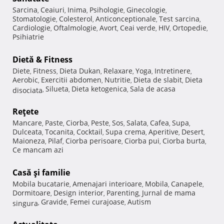
Sarcina
Ceaiuri
Inima
Psihologie
Ginecologie
,
,
,
,
,
Stomatologie
Colesterol
Anticonceptionale
Test sarcina
,
,
,
,
Cardiologie
Oftalmologie
Avort
Ceai verde
HIV
Ortopedie
,
,
,
,
,
,
Psihiatrie
Dietă & Fitness
Diete
Fitness
Dieta Dukan
Relaxare
Yoga
Intretinere
,
,
,
,
,
,
Aerobic
Exercitii abdomen
Nutritie
Dieta de slabit
Dieta
,
,
,
,
Silueta
Dieta ketogenica
Sala de acasa
disociata
,
,
,
Reţete
Mancare
Paste
Ciorba
Peste
Sos
Salata
Cafea
Supa
,
,
,
,
,
,
,
,
Dulceata
Tocanita
Cocktail
Supa crema
Aperitive
Desert
,
,
,
,
,
,
Maioneza
Pilaf
Ciorba perisoare
Ciorba pui
Ciorba burta
,
,
,
,
,
Ce mancam azi
Casă şi familie
Mobila bucatarie
Amenajari interioare
Mobila
Canapele
,
,
,
,
Dormitoare
Design interior
Parenting
Jurnal de mama
,
,
,
Gravide
Femei curajoase
Autism
singura
,
,
,