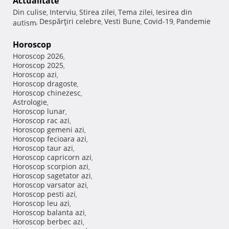
Actualitate
Din culise
Interviu
Stirea zilei
Tema zilei
Iesirea din
,
,
,
,
Despărţiri celebre
Vesti Bune
Covid-19
Pandemie
autism
,
,
,
,
Horoscop
Horoscop 2026
,
Horoscop 2025
,
Horoscop azi
,
Horoscop dragoste
,
Horoscop chinezesc
,
Astrologie
,
Horoscop lunar
,
Horoscop rac azi
,
Horoscop gemeni azi
,
Horoscop fecioara azi
,
Horoscop taur azi
,
Horoscop capricorn azi
,
Horoscop scorpion azi
,
Horoscop sagetator azi
,
Horoscop varsator azi
,
Horoscop pesti azi
,
Horoscop leu azi
,
Horoscop balanta azi
,
Horoscop berbec azi
,