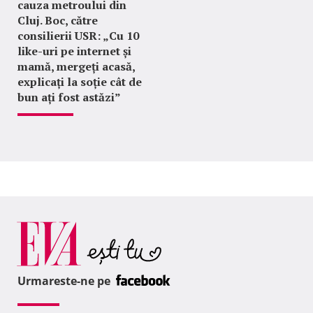
cauza metroului din
Cluj. Boc, către
consilierii USR: „Cu 10
like-uri pe internet și
mamă, mergeți acasă,
explicați la soție cât de
bun ați fost astăzi”
Urmareste-ne pe