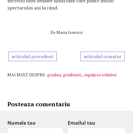
secretul unei orhidee sănătoase care poate înflori
spectaculos ani la rând.
De
Maria Ionescu
articolul precedent
articolul urmator
MAI MULT DESPRE:
gradina
,
gradinarit
,
,
ingrijirea orhideei
Posteaza comentariu
Numele tau
Emailul tau