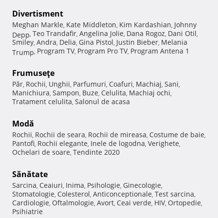
Divertisment
Meghan Markle
Kate Middleton
Kim Kardashian
Johnny
,
,
,
Teo Trandafir
Angelina Jolie
Dana Rogoz
Dani Otil
Depp
,
,
,
,
,
Smiley
Andra
Delia
Gina Pistol
Justin Bieber
Melania
,
,
,
,
,
Program TV
Program Pro TV
Program Antena 1
Trump
,
,
,
Frumuseţe
Păr
Rochii
Unghii
Parfumuri
Coafuri
Machiaj
Sani
,
,
,
,
,
,
,
Manichiura
Sampon
Buze
Celulita
Machiaj ochi
,
,
,
,
,
Tratament celulita
Salonul de acasa
,
Modă
Rochii
Rochii de seara
Rochii de mireasa
Costume de baie
,
,
,
,
Pantofi
Rochii elegante
Inele de logodna
Verighete
,
,
,
,
Ochelari de soare
Tendinte 2020
,
Sănătate
Sarcina
Ceaiuri
Inima
Psihologie
Ginecologie
,
,
,
,
,
Stomatologie
Colesterol
Anticonceptionale
Test sarcina
,
,
,
,
Cardiologie
Oftalmologie
Avort
Ceai verde
HIV
Ortopedie
,
,
,
,
,
,
Psihiatrie