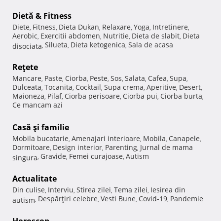
Dietă & Fitness
Diete
Fitness
Dieta Dukan
Relaxare
Yoga
Intretinere
,
,
,
,
,
,
Aerobic
Exercitii abdomen
Nutritie
Dieta de slabit
Dieta
,
,
,
,
Silueta
Dieta ketogenica
Sala de acasa
disociata
,
,
,
Reţete
Mancare
Paste
Ciorba
Peste
Sos
Salata
Cafea
Supa
,
,
,
,
,
,
,
,
Dulceata
Tocanita
Cocktail
Supa crema
Aperitive
Desert
,
,
,
,
,
,
Maioneza
Pilaf
Ciorba perisoare
Ciorba pui
Ciorba burta
,
,
,
,
,
Ce mancam azi
Casă şi familie
Mobila bucatarie
Amenajari interioare
Mobila
Canapele
,
,
,
,
Dormitoare
Design interior
Parenting
Jurnal de mama
,
,
,
Gravide
Femei curajoase
Autism
singura
,
,
,
Actualitate
Din culise
Interviu
Stirea zilei
Tema zilei
Iesirea din
,
,
,
,
Despărţiri celebre
Vesti Bune
Covid-19
Pandemie
autism
,
,
,
,