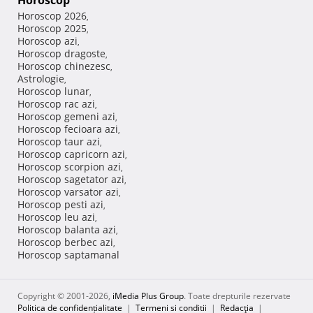
Horoscop
Horoscop 2026
,
Horoscop 2025
,
Horoscop azi
,
Horoscop dragoste
,
Horoscop chinezesc
,
Astrologie
,
Horoscop lunar
,
Horoscop rac azi
,
Horoscop gemeni azi
,
Horoscop fecioara azi
,
Horoscop taur azi
,
Horoscop capricorn azi
,
Horoscop scorpion azi
,
Horoscop sagetator azi
,
Horoscop varsator azi
,
Horoscop pesti azi
,
Horoscop leu azi
,
Horoscop balanta azi
,
Horoscop berbec azi
,
Horoscop saptamanal
Copyright © 2001-2026,
iMedia Plus Group
. Toate drepturile rezervate
Politica de confidențialitate
|
Termeni si conditii
|
Redacţia
|