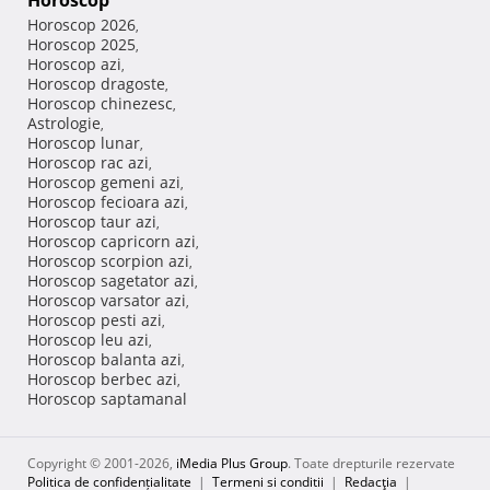
Horoscop
Horoscop 2026
,
Horoscop 2025
,
Horoscop azi
,
Horoscop dragoste
,
Horoscop chinezesc
,
Astrologie
,
Horoscop lunar
,
Horoscop rac azi
,
Horoscop gemeni azi
,
Horoscop fecioara azi
,
Horoscop taur azi
,
Horoscop capricorn azi
,
Horoscop scorpion azi
,
Horoscop sagetator azi
,
Horoscop varsator azi
,
Horoscop pesti azi
,
Horoscop leu azi
,
Horoscop balanta azi
,
Horoscop berbec azi
,
Horoscop saptamanal
Copyright © 2001-2026,
iMedia Plus Group
. Toate drepturile rezervate
Politica de confidențialitate
|
Termeni si conditii
|
Redacţia
|