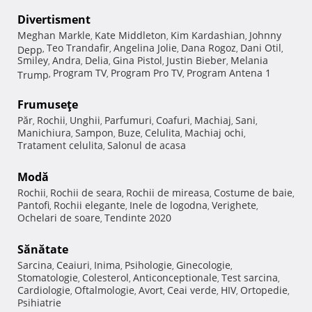
Divertisment
Meghan Markle
Kate Middleton
Kim Kardashian
Johnny
,
,
,
Teo Trandafir
Angelina Jolie
Dana Rogoz
Dani Otil
Depp
,
,
,
,
,
Smiley
Andra
Delia
Gina Pistol
Justin Bieber
Melania
,
,
,
,
,
Program TV
Program Pro TV
Program Antena 1
Trump
,
,
,
Frumuseţe
Păr
Rochii
Unghii
Parfumuri
Coafuri
Machiaj
Sani
,
,
,
,
,
,
,
Manichiura
Sampon
Buze
Celulita
Machiaj ochi
,
,
,
,
,
Tratament celulita
Salonul de acasa
,
Modă
Rochii
Rochii de seara
Rochii de mireasa
Costume de baie
,
,
,
,
Pantofi
Rochii elegante
Inele de logodna
Verighete
,
,
,
,
Ochelari de soare
Tendinte 2020
,
Sănătate
Sarcina
Ceaiuri
Inima
Psihologie
Ginecologie
,
,
,
,
,
Stomatologie
Colesterol
Anticonceptionale
Test sarcina
,
,
,
,
Cardiologie
Oftalmologie
Avort
Ceai verde
HIV
Ortopedie
,
,
,
,
,
,
Psihiatrie