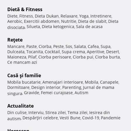
Dietă & Fitness
Diete
Fitness
Dieta Dukan
Relaxare
Yoga
Intretinere
,
,
,
,
,
,
Aerobic
Exercitii abdomen
Nutritie
Dieta de slabit
Dieta
,
,
,
,
Silueta
Dieta ketogenica
Sala de acasa
disociata
,
,
,
Reţete
Mancare
Paste
Ciorba
Peste
Sos
Salata
Cafea
Supa
,
,
,
,
,
,
,
,
Dulceata
Tocanita
Cocktail
Supa crema
Aperitive
Desert
,
,
,
,
,
,
Maioneza
Pilaf
Ciorba perisoare
Ciorba pui
Ciorba burta
,
,
,
,
,
Ce mancam azi
Casă şi familie
Mobila bucatarie
Amenajari interioare
Mobila
Canapele
,
,
,
,
Dormitoare
Design interior
Parenting
Jurnal de mama
,
,
,
Gravide
Femei curajoase
Autism
singura
,
,
,
Actualitate
Din culise
Interviu
Stirea zilei
Tema zilei
Iesirea din
,
,
,
,
Despărţiri celebre
Vesti Bune
Covid-19
Pandemie
autism
,
,
,
,