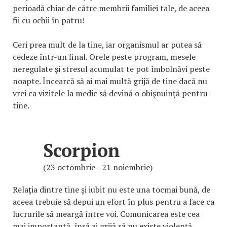
perioadă chiar de către membrii familiei tale, de aceea
fii cu ochii în patru!
Ceri prea mult de la tine, iar organismul ar putea să
cedeze într-un final. Orele peste program, mesele
neregulate şi stresul acumulat te pot îmbolnăvi peste
noapte. Încearcă să ai mai multă grijă de tine dacă nu
vrei ca vizitele la medic să devină o obişnuinţă pentru
tine.
Scorpion
(23 octombrie - 21 noiembrie)
Relaţia dintre tine şi iubit nu este una tocmai bună, de
aceea trebuie să depui un efort în plus pentru a face ca
lucrurile să meargă între voi. Comunicarea este cea
mai importantă, însă ai grijă să nu existe violenţă