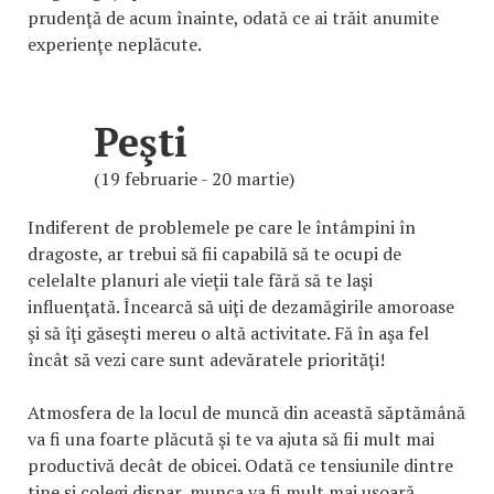
prudenţă de acum înainte, odată ce ai trăit anumite
experienţe neplăcute.
Peşti
(19 februarie - 20 martie)
Indiferent de problemele pe care le întâmpini în
dragoste, ar trebui să fii capabilă să te ocupi de
celelalte planuri ale vieţii tale fără să te laşi
influenţată. Încearcă să uiţi de dezamăgirile amoroase
şi să îţi găseşti mereu o altă activitate. Fă în aşa fel
încât să vezi care sunt adevăratele priorităţi!
Atmosfera de la locul de muncă din această săptămână
va fi una foarte plăcută şi te va ajuta să fii mult mai
productivă decât de obicei. Odată ce tensiunile dintre
tine şi colegi dispar, munca va fi mult mai uşoară.