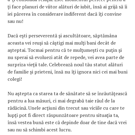
ţi face planuri de viitor alături de iubit, însă ai grijă să îi
iei părerea în considerare indiferent dacă îţi convine
sau nu!
Dacă eşti perseverentă şi ascultătoare, săptămâna
aceasta vei reuşi să câştigi mai mulţi bani decât de
aşteptai. Tocmai pentru că te mulţumeşti cu puţin şi
nu sperai să evoluezi atât de repede, vei avea parte de
surpriza vieţii tale. Celebrează noul tău statut alături
de familie şi prieteni, însă nu îţi ignora nici cei mai buni
colegi!
Nu aştepta ca starea ta de sănătate să se înrăutăţească
pentru a lua măsuri, ci mai degrabă taie răul de la
rădăcină. Unele acţiuni din trecut sau viciile cu care te
lupţi pot fi direct răspunzătoare pentru situaţia ta,
însă vestea bună este că depinde doar de tine dacă vrei
sau nu să schimbi acest lucru.