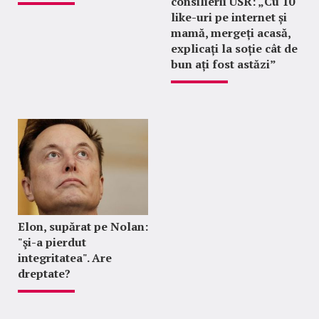
consilierii USR: „Cu 10
like-uri pe internet și
mamă, mergeți acasă,
explicați la soție cât de
bun ați fost astăzi”
Elon, supărat pe Nolan:
"şi-a pierdut
integritatea". Are
dreptate?