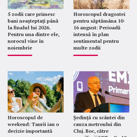
5 zodii care primesc
Horoscopul dragostei
bani neașteptați până
pentru săptămâna 10-
la finalul lui 2026.
16 august: Perioadă
Pentru una dintre ele,
intensă în plan
norocul vine în
sentimental pentru
noiembrie
multe zodii
Horoscopul de
Ședință cu scântei din
weekend: Taurii iau o
cauza metroului din
decizie importantă
Cluj. Boc, către