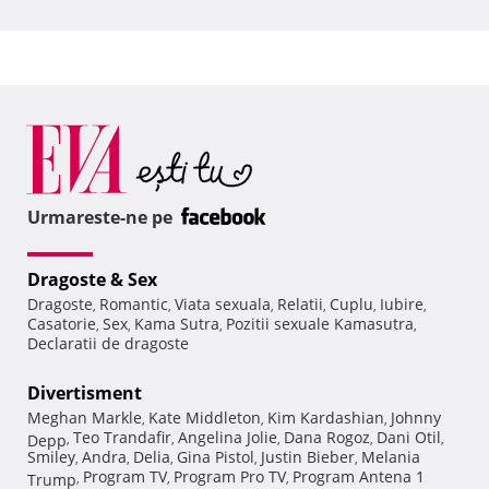
Urmareste-ne pe
Dragoste & Sex
Dragoste
Romantic
Viata sexuala
Relatii
Cuplu
Iubire
,
,
,
,
,
,
Casatorie
Sex
Kama Sutra
Pozitii sexuale Kamasutra
,
,
,
,
Declaratii de dragoste
Divertisment
Meghan Markle
Kate Middleton
Kim Kardashian
Johnny
,
,
,
Teo Trandafir
Angelina Jolie
Dana Rogoz
Dani Otil
Depp
,
,
,
,
,
Smiley
Andra
Delia
Gina Pistol
Justin Bieber
Melania
,
,
,
,
,
Program TV
Program Pro TV
Program Antena 1
Trump
,
,
,