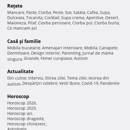
Reţete
Mancare
Paste
Ciorba
Peste
Sos
Salata
Cafea
Supa
,
,
,
,
,
,
,
,
Dulceata
Tocanita
Cocktail
Supa crema
Aperitive
Desert
,
,
,
,
,
,
Maioneza
Pilaf
Ciorba perisoare
Ciorba pui
Ciorba burta
,
,
,
,
,
Ce mancam azi
Casă şi familie
Mobila bucatarie
Amenajari interioare
Mobila
Canapele
,
,
,
,
Dormitoare
Design interior
Parenting
Jurnal de mama
,
,
,
Gravide
Femei curajoase
Autism
singura
,
,
,
Actualitate
Din culise
Interviu
Stirea zilei
Tema zilei
Iesirea din
,
,
,
,
Despărţiri celebre
Vesti Bune
Covid-19
Pandemie
autism
,
,
,
,
Horoscop
Horoscop 2026
,
Horoscop 2025
,
Horoscop azi
,
Horoscop dragoste
,
Horoscop chinezesc
,
Astrologie
,