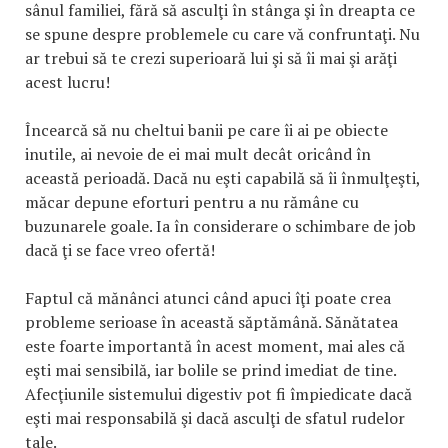
sânul familiei, fără să asculţi în stânga şi în dreapta ce
se spune despre problemele cu care vă confruntaţi. Nu
ar trebui să te crezi superioară lui şi să îi mai şi arăţi
acest lucru!
Încearcă să nu cheltui banii pe care îi ai pe obiecte
inutile, ai nevoie de ei mai mult decât oricând în
această perioadă. Dacă nu eşti capabilă să îi înmulţeşti,
măcar depune eforturi pentru a nu rămâne cu
buzunarele goale. Ia în considerare o schimbare de job
dacă ţi se face vreo ofertă!
Faptul că mănânci atunci când apuci îţi poate crea
probleme serioase în această săptămână. Sănătatea
este foarte importantă în acest moment, mai ales că
eşti mai sensibilă, iar bolile se prind imediat de tine.
Afecţiunile sistemului digestiv pot fi împiedicate dacă
eşti mai responsabilă şi dacă asculţi de sfatul rudelor
tale.