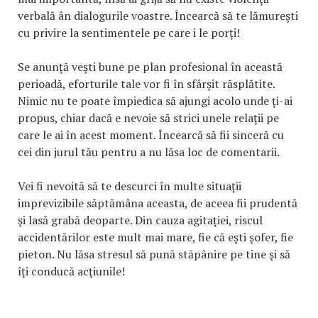
verbală ân dialogurile voastre. Încearcă să te lămureşti
cu privire la sentimentele pe care i le porţi!
Se anunţă veşti bune pe plan profesional în această
perioadă, eforturile tale vor fi în sfârşit răsplătite.
Nimic nu te poate împiedica să ajungi acolo unde ţi-ai
propus, chiar dacă e nevoie să strici unele relaţii pe
care le ai în acest moment. Încearcă să fii sinceră cu
cei din jurul tău pentru a nu lăsa loc de comentarii.
Vei fi nevoită să te descurci în multe situaţii
imprevizibile săptămâna aceasta, de aceea fii prudentă
şi lasă grabă deoparte. Din cauza agitaţiei, riscul
accidentărilor este mult mai mare, fie că eşti şofer, fie
pieton. Nu lăsa stresul să pună stăpânire pe tine şi să
îţi conducă acţiunile!