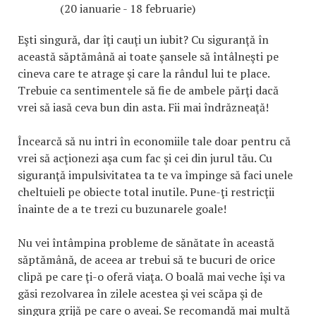
(20 ianuarie - 18 februarie)
Eşti singură, dar îţi cauţi un iubit? Cu siguranţă în
această săptămână ai toate şansele să întâlneşti pe
cineva care te atrage şi care la rândul lui te place.
Trebuie ca sentimentele să fie de ambele părţi dacă
vrei să iasă ceva bun din asta. Fii mai îndrăzneaţă!
Încearcă să nu intri în economiile tale doar pentru că
vrei să acţionezi aşa cum fac şi cei din jurul tău. Cu
siguranţă impulsivitatea ta te va împinge să faci unele
cheltuieli pe obiecte total inutile. Pune-ţi restricţii
înainte de a te trezi cu buzunarele goale!
Nu vei întâmpina probleme de sănătate în această
săptămână, de aceea ar trebui să te bucuri de orice
clipă pe care ţi-o oferă viaţa. O boală mai veche îşi va
găsi rezolvarea în zilele acestea şi vei scăpa şi de
singura grijă pe care o aveai. Se recomandă mai multă