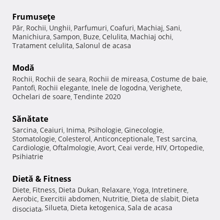
Frumuseţe
Păr
Rochii
Unghii
Parfumuri
Coafuri
Machiaj
Sani
,
,
,
,
,
,
,
Manichiura
Sampon
Buze
Celulita
Machiaj ochi
,
,
,
,
,
Tratament celulita
Salonul de acasa
,
Modă
Rochii
Rochii de seara
Rochii de mireasa
Costume de baie
,
,
,
,
Pantofi
Rochii elegante
Inele de logodna
Verighete
,
,
,
,
Ochelari de soare
Tendinte 2020
,
Sănătate
Sarcina
Ceaiuri
Inima
Psihologie
Ginecologie
,
,
,
,
,
Stomatologie
Colesterol
Anticonceptionale
Test sarcina
,
,
,
,
Cardiologie
Oftalmologie
Avort
Ceai verde
HIV
Ortopedie
,
,
,
,
,
,
Psihiatrie
Dietă & Fitness
Diete
Fitness
Dieta Dukan
Relaxare
Yoga
Intretinere
,
,
,
,
,
,
Aerobic
Exercitii abdomen
Nutritie
Dieta de slabit
Dieta
,
,
,
,
Silueta
Dieta ketogenica
Sala de acasa
disociata
,
,
,