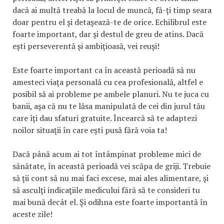
dacă ai multă treabă la locul de muncă, fă-ţi timp seara
doar pentru el şi detaşează-te de orice. Echilibrul este
foarte important, dar şi destul de greu de atins. Dacă
eşti perseverentă şi ambiţioasă, vei reuşi!
Este foarte important ca în această perioadă să nu
amesteci viaţa personală cu cea profesională, altfel e
posibil să ai probleme pe ambele planuri. Nu te juca cu
banii, aşa că nu te lăsa manipulată de cei din jurul tău
care îţi dau sfaturi gratuite. Încearcă să te adaptezi
noilor situaţii în care eşti pusă fără voia ta!
Dacă până acum ai tot întâmpinat probleme mici de
sănătate, în această perioadă vei scăpa de griji. Trebuie
să ţii cont să nu mai faci excese, mai ales alimentare, şi
să asculţi indicaţiile medicului fără să te consideri tu
mai bună decât el. Şi odihna este foarte importantă în
aceste zile!