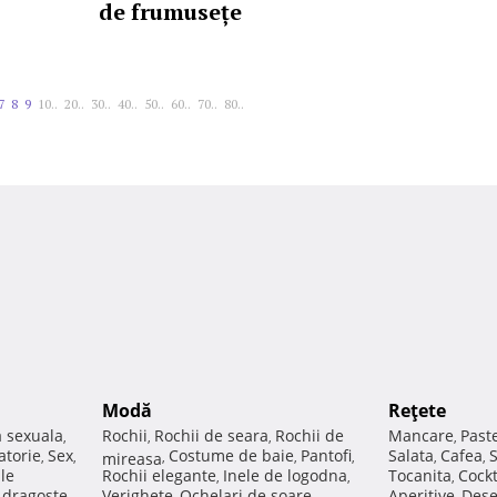
de frumusețe
7
8
9
10..
20..
30..
40..
50..
60..
70..
80..
Modă
Reţete
a sexuala
Rochii
Rochii de seara
Rochii de
Mancare
Past
,
,
,
,
atorie
Sex
Costume de baie
Pantofi
Salata
Cafea
,
,
mireasa
,
,
,
,
,
ale
Rochii elegante
Inele de logodna
Tocanita
Cockt
,
,
,
e dragoste
Verighete
Ochelari de soare
Aperitive
Dese
,
,
,