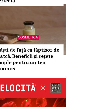
erfectă
COSMETICA
ăști de față cu lăptișor de
tcă. Beneficii și rețete
imple pentru un ten
uminos