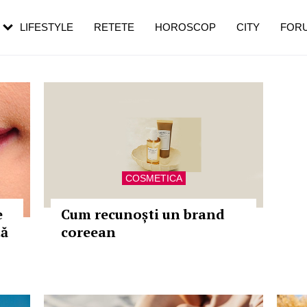
rebui să mergi
și 60 de ani. De ce te trezești mai des
pe măsură ce înaintezi în vârstă
LIFESTYLE
RETETE
HOROSCOP
CITY
FOR
COSMETICA
e
Cum recunoști un brand
tă
coreean