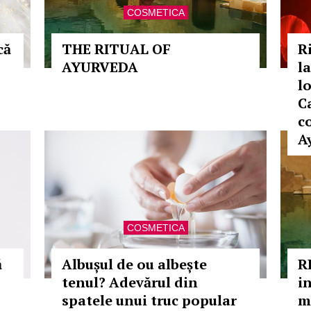
COSMETICA
că
THE RITUAL OF
Ri
AYURVEDA
l
l
C
c
A
COSMETICA
ă
Albușul de ou albește
R
tenul? Adevărul din
i
spatele unui truc popular
m