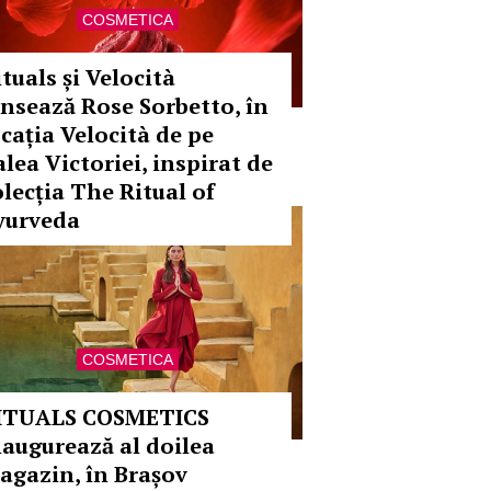
COSMETICA
tuals și Velocità
ansează Rose Sorbetto, în
ocația Velocità de pe
alea Victoriei, inspirat de
olecția The Ritual of
yurveda
COSMETICA
ITUALS COSMETICS
naugurează al doilea
agazin, în Brașov