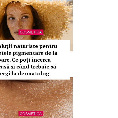
COSMETICA
oluții naturiste pentru
etele pigmentare de la
oare. Ce poți încerca
casă și când trebuie să
ergi la dermatolog
COSMETICA