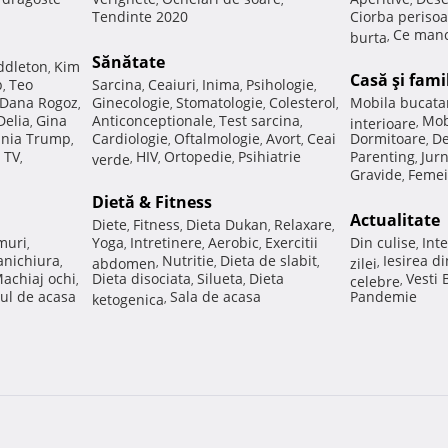
Tendinte 2020
Ciorba perisoa
Ce manc
burta
,
Sănătate
ddleton
Kim
,
Casă şi fami
p
Teo
Sarcina
Ceaiuri
Inima
Psihologie
,
,
,
,
,
Dana Rogoz
Ginecologie
Stomatologie
Colesterol
Mobila bucata
,
,
,
,
Delia
Gina
Anticonceptionale
Test sarcina
Mob
,
,
,
interioare
,
nia Trump
Cardiologie
Oftalmologie
Avort
Ceai
Dormitoare
De
,
,
,
,
,
 TV
HIV
Ortopedie
Psihiatrie
Parenting
Jur
,
verde
,
,
,
,
Gravide
Femei
,
Dietă & Fitness
Actualitate
Diete
Fitness
Dieta Dukan
Relaxare
,
,
,
,
muri
Yoga
Intretinere
Aerobic
Exercitii
Din culise
Inte
,
,
,
,
,
nichiura
Nutritie
Dieta de slabit
Iesirea d
,
abdomen
,
,
,
zilei
,
achiaj ochi
Dieta disociata
Silueta
Dieta
Vesti
,
,
,
celebre
,
ul de acasa
Sala de acasa
Pandemie
ketogenica
,