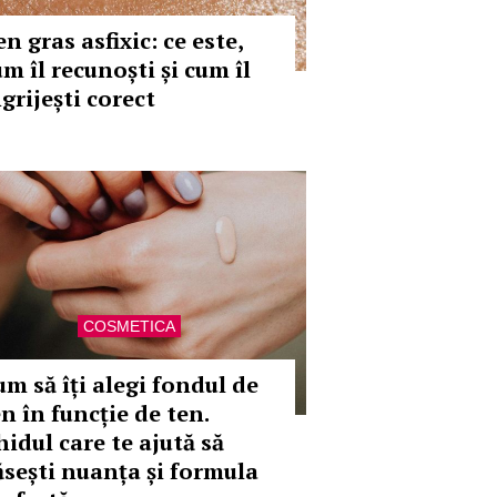
n gras asfixic: ce este,
m îl recunoști și cum îl
grijești corect
COSMETICA
um să îți alegi fondul de
n în funcție de ten.
hidul care te ajută să
ăsești nuanța și formula