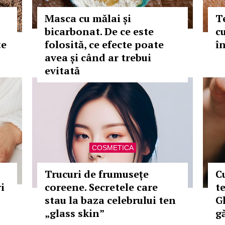
Masca cu mălai și
Te
bicarbonat. De ce este
cu
te
folosită, ce efecte poate
în
avea și când ar trebui
evitată
COSMETICA
Trucuri de frumusețe
C
i
coreene. Secretele care
te
stau la baza celebrului ten
G
„glass skin”
g