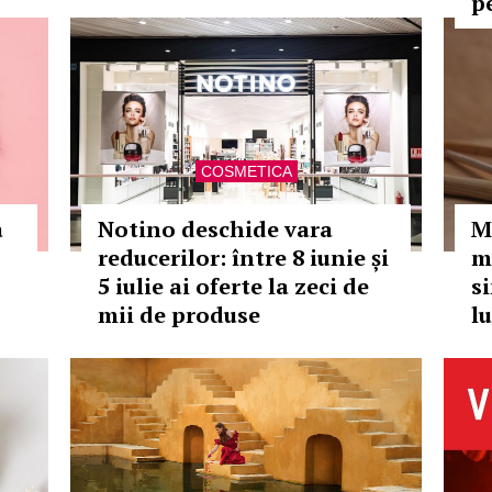
p
COSMETICA
a
Notino deschide vara
M
reducerilor: între 8 iunie și
ma
5 iulie ai oferte la zeci de
s
mii de produse
l