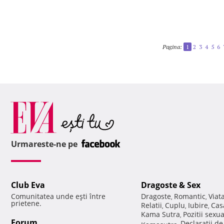
Pagina:
1
2
3
4
5
6
Urmareste-ne pe
Club Eva
Dragoste & Sex
Comunitatea unde eşti între
Dragoste
Romantic
Viat
,
,
prietene.
Relatii
Cuplu
Iubire
Cas
,
,
,
Kama Sutra
Pozitii sexu
,
Forum
Declaratii d
Kamasutra
,