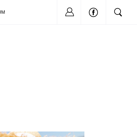
Nu ai cont?
Inregistreaza-
UM