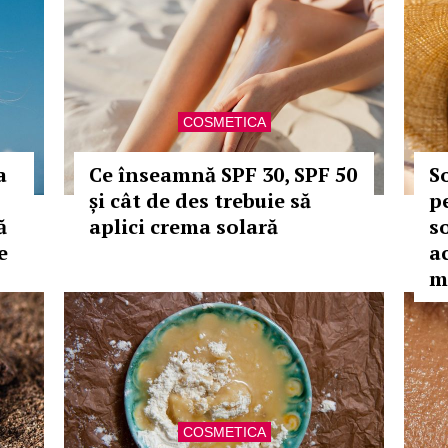
COSMETICA
a
Ce înseamnă SPF 30, SPF 50
S
și cât de des trebuie să
p
ă
aplici crema solară
s
e
a
m
COSMETICA