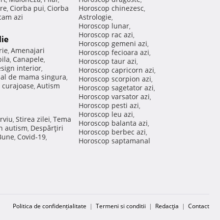
re
Ciorba pui
Ciorba
Horoscop chinezesc
,
,
,
am azi
Astrologie
,
Horoscop lunar
,
Horoscop rac azi
,
lie
Horoscop gemeni azi
,
rie
Amenajari
,
Horoscop fecioara azi
,
ila
Canapele
,
,
Horoscop taur azi
,
sign interior
,
Horoscop capricorn azi
,
nal de mama singura
,
Horoscop scorpion azi
,
 curajoase
Autism
,
Horoscop sagetator azi
,
Horoscop varsator azi
,
Horoscop pesti azi
,
Horoscop leu azi
,
rviu
Stirea zilei
Tema
,
,
Horoscop balanta azi
,
in autism
Despărţiri
,
Horoscop berbec azi
,
 Bune
Covid-19
,
,
Horoscop saptamanal
Politica de confidențialitate
|
Termeni si conditii
|
Redacţia
|
Contact