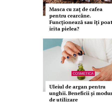
Masca cu zaț de cafea
pentru cearcăne.
Funcționează sau îți poa
irita pielea?
COSMETICA
Uleiul de argan pentru
unghii. Beneficii și modur
de utilizare