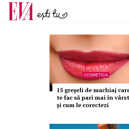
menopauză și când ar t
Carieră
la medic
Actualitate
COSMETICA
15 greșeli de machiaj car
te fac să pari mai în vârs
și cum le corectezi