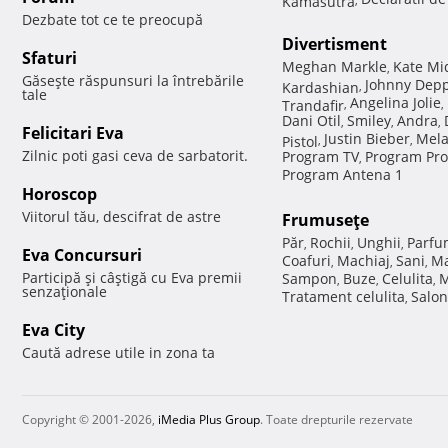
Dezbate tot ce te preocupă
Divertisment
Sfaturi
Meghan Markle
Kate Mi
,
Găseşte răspunsuri la întrebările
Johnny Dep
Kardashian
,
tale
Angelina Jolie
Trandafir
,
,
Dani Otil
Smiley
Andra
,
,
,
Felicitari Eva
Justin Bieber
Mela
Pistol
,
,
Zilnic poti gasi ceva de sarbatorit.
Program TV
Program Pro
,
Program Antena 1
Horoscop
Viitorul tău, descifrat de astre
Frumuseţe
Păr
Rochii
Unghii
Parfu
,
,
,
Eva Concursuri
Coafuri
Machiaj
Sani
Ma
,
,
,
Participă şi câştigă cu Eva premii
Sampon
Buze
Celulita
M
,
,
,
senzaţionale
Tratament celulita
Salon
,
Eva City
Caută adrese utile in zona ta
Copyright © 2001-2026,
iMedia Plus Group
. Toate drepturile rezervate