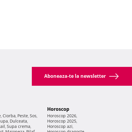
Aboneaza-te la newsletter
Horoscop
e
Ciorba
Peste
Sos
Horoscop 2026
,
,
,
,
,
Supa
Dulceata
Horoscop 2025
,
,
,
ail
Supa crema
Horoscop azi
,
,
,
rt
Maioneza
Pilaf
Horoscop dragoste
,
,
,
,