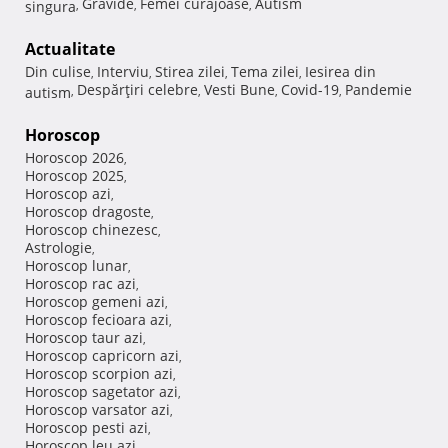
Gravide
Femei curajoase
Autism
singura
,
,
,
Actualitate
Din culise
Interviu
Stirea zilei
Tema zilei
Iesirea din
,
,
,
,
Despărţiri celebre
Vesti Bune
Covid-19
Pandemie
autism
,
,
,
,
Horoscop
Horoscop 2026
,
Horoscop 2025
,
Horoscop azi
,
Horoscop dragoste
,
Horoscop chinezesc
,
Astrologie
,
Horoscop lunar
,
Horoscop rac azi
,
Horoscop gemeni azi
,
Horoscop fecioara azi
,
Horoscop taur azi
,
Horoscop capricorn azi
,
Horoscop scorpion azi
,
Horoscop sagetator azi
,
Horoscop varsator azi
,
Horoscop pesti azi
,
Horoscop leu azi
,