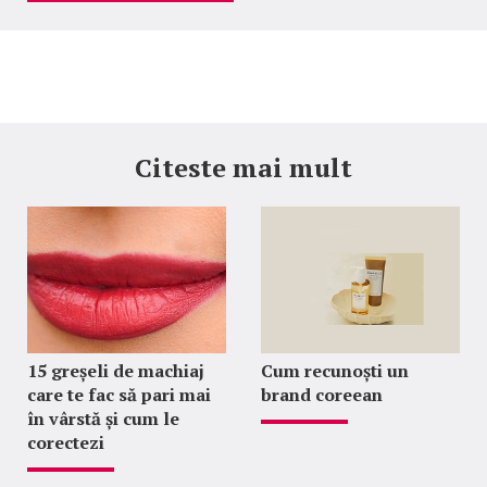
Citeste mai mult
15 greșeli de machiaj
Cum recunoști un
care te fac să pari mai
brand coreean
în vârstă și cum le
corectezi