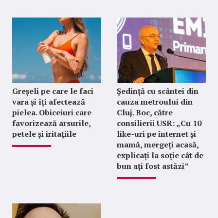
Greșeli pe care le faci
Ședință cu scântei din
vara și îți afectează
cauza metroului din
pielea. Obiceiuri care
Cluj. Boc, către
favorizează arsurile,
consilierii USR: „Cu 10
petele și iritațiile
like-uri pe internet și
mamă, mergeți acasă,
explicați la soție cât de
bun ați fost astăzi”