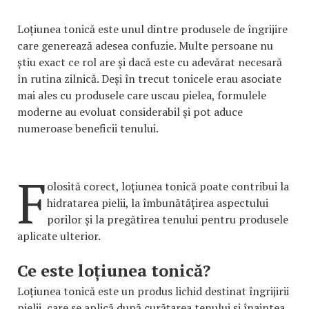
Loțiunea tonică este unul dintre produsele de îngrijire
care generează adesea confuzie. Multe persoane nu
știu exact ce rol are și dacă este cu adevărat necesară
în rutina zilnică. Deși în trecut tonicele erau asociate
mai ales cu produsele care uscau pielea, formulele
moderne au evoluat considerabil și pot aduce
numeroase beneficii tenului.
F
olosită corect, loțiunea tonică poate contribui la
hidratarea pielii, la îmbunătățirea aspectului
porilor și la pregătirea tenului pentru produsele
aplicate ulterior.
Ce este loțiunea tonică?
Loțiunea tonică este un produs lichid destinat îngrijirii
pielii, care se aplică după curățarea tenului și înaintea