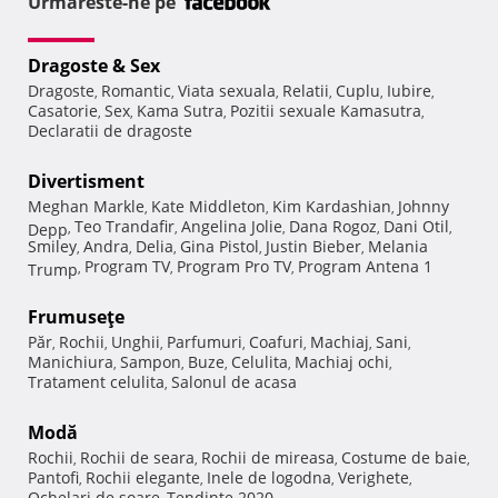
Urmareste-ne pe
Dragoste & Sex
Dragoste
Romantic
Viata sexuala
Relatii
Cuplu
Iubire
,
,
,
,
,
,
Casatorie
Sex
Kama Sutra
Pozitii sexuale Kamasutra
,
,
,
,
Declaratii de dragoste
Divertisment
Meghan Markle
Kate Middleton
Kim Kardashian
Johnny
,
,
,
Teo Trandafir
Angelina Jolie
Dana Rogoz
Dani Otil
Depp
,
,
,
,
,
Smiley
Andra
Delia
Gina Pistol
Justin Bieber
Melania
,
,
,
,
,
Program TV
Program Pro TV
Program Antena 1
Trump
,
,
,
Frumuseţe
Păr
Rochii
Unghii
Parfumuri
Coafuri
Machiaj
Sani
,
,
,
,
,
,
,
Manichiura
Sampon
Buze
Celulita
Machiaj ochi
,
,
,
,
,
Tratament celulita
Salonul de acasa
,
Modă
Rochii
Rochii de seara
Rochii de mireasa
Costume de baie
,
,
,
,
Pantofi
Rochii elegante
Inele de logodna
Verighete
,
,
,
,
Ochelari de soare
Tendinte 2020