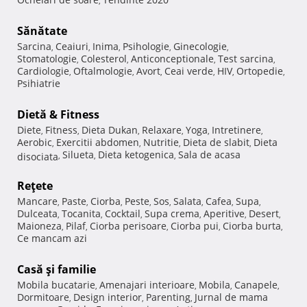
,
Sănătate
Sarcina
Ceaiuri
Inima
Psihologie
Ginecologie
,
,
,
,
,
Stomatologie
Colesterol
Anticonceptionale
Test sarcina
,
,
,
,
Cardiologie
Oftalmologie
Avort
Ceai verde
HIV
Ortopedie
,
,
,
,
,
,
Psihiatrie
Dietă & Fitness
Diete
Fitness
Dieta Dukan
Relaxare
Yoga
Intretinere
,
,
,
,
,
,
Aerobic
Exercitii abdomen
Nutritie
Dieta de slabit
Dieta
,
,
,
,
Silueta
Dieta ketogenica
Sala de acasa
disociata
,
,
,
Reţete
Mancare
Paste
Ciorba
Peste
Sos
Salata
Cafea
Supa
,
,
,
,
,
,
,
,
Dulceata
Tocanita
Cocktail
Supa crema
Aperitive
Desert
,
,
,
,
,
,
Maioneza
Pilaf
Ciorba perisoare
Ciorba pui
Ciorba burta
,
,
,
,
,
Ce mancam azi
Casă şi familie
Mobila bucatarie
Amenajari interioare
Mobila
Canapele
,
,
,
,
Dormitoare
Design interior
Parenting
Jurnal de mama
,
,
,