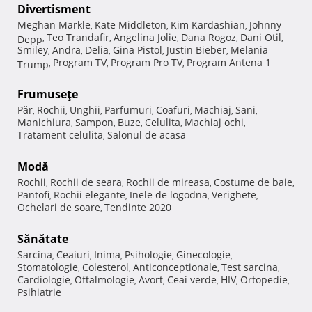
Divertisment
Meghan Markle
Kate Middleton
Kim Kardashian
Johnny
,
,
,
Teo Trandafir
Angelina Jolie
Dana Rogoz
Dani Otil
Depp
,
,
,
,
,
Smiley
Andra
Delia
Gina Pistol
Justin Bieber
Melania
,
,
,
,
,
Program TV
Program Pro TV
Program Antena 1
Trump
,
,
,
Frumuseţe
Păr
Rochii
Unghii
Parfumuri
Coafuri
Machiaj
Sani
,
,
,
,
,
,
,
Manichiura
Sampon
Buze
Celulita
Machiaj ochi
,
,
,
,
,
Tratament celulita
Salonul de acasa
,
Modă
Rochii
Rochii de seara
Rochii de mireasa
Costume de baie
,
,
,
,
Pantofi
Rochii elegante
Inele de logodna
Verighete
,
,
,
,
Ochelari de soare
Tendinte 2020
,
Sănătate
Sarcina
Ceaiuri
Inima
Psihologie
Ginecologie
,
,
,
,
,
Stomatologie
Colesterol
Anticonceptionale
Test sarcina
,
,
,
,
Cardiologie
Oftalmologie
Avort
Ceai verde
HIV
Ortopedie
,
,
,
,
,
,
Psihiatrie