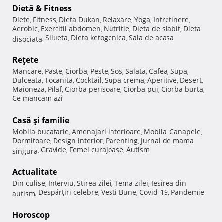
Dietă & Fitness
Diete
Fitness
Dieta Dukan
Relaxare
Yoga
Intretinere
,
,
,
,
,
,
Aerobic
Exercitii abdomen
Nutritie
Dieta de slabit
Dieta
,
,
,
,
Silueta
Dieta ketogenica
Sala de acasa
disociata
,
,
,
Reţete
Mancare
Paste
Ciorba
Peste
Sos
Salata
Cafea
Supa
,
,
,
,
,
,
,
,
Dulceata
Tocanita
Cocktail
Supa crema
Aperitive
Desert
,
,
,
,
,
,
Maioneza
Pilaf
Ciorba perisoare
Ciorba pui
Ciorba burta
,
,
,
,
,
Ce mancam azi
Casă şi familie
Mobila bucatarie
Amenajari interioare
Mobila
Canapele
,
,
,
,
Dormitoare
Design interior
Parenting
Jurnal de mama
,
,
,
Gravide
Femei curajoase
Autism
singura
,
,
,
Actualitate
Din culise
Interviu
Stirea zilei
Tema zilei
Iesirea din
,
,
,
,
Despărţiri celebre
Vesti Bune
Covid-19
Pandemie
autism
,
,
,
,
Horoscop