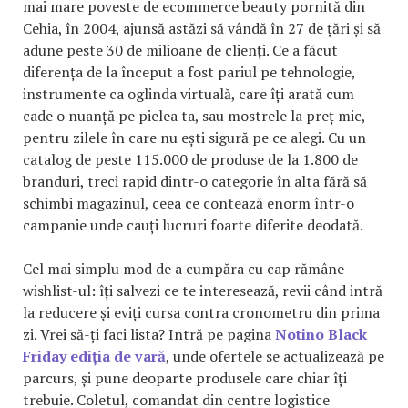
mai mare poveste de ecommerce beauty pornită din
Cehia, în 2004, ajunsă astăzi să vândă în 27 de țări și să
adune peste 30 de milioane de clienți. Ce a făcut
diferența de la început a fost pariul pe tehnologie,
instrumente ca oglinda virtuală, care îți arată cum
cade o nuanță pe pielea ta, sau mostrele la preț mic,
pentru zilele în care nu ești sigură pe ce alegi. Cu un
catalog de peste 115.000 de produse de la 1.800 de
branduri, treci rapid dintr-o categorie în alta fără să
schimbi magazinul, ceea ce contează enorm într-o
campanie unde cauți lucruri foarte diferite deodată.
Cel mai simplu mod de a cumpăra cu cap rămâne
wishlist-ul: îți salvezi ce te interesează, revii când intră
la reducere și eviți cursa contra cronometru din prima
zi. Vrei să-ți faci lista? Intră pe pagina
Notino Black
Friday ediția de vară
, unde ofertele se actualizează pe
parcurs, și pune deoparte produsele care chiar îți
trebuie. Coletul, comandat din centre logistice