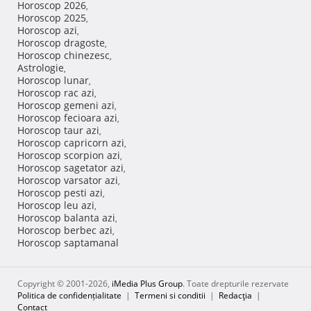
Horoscop 2026
,
Horoscop 2025
,
Horoscop azi
,
Horoscop dragoste
,
Horoscop chinezesc
,
Astrologie
,
Horoscop lunar
,
Horoscop rac azi
,
Horoscop gemeni azi
,
Horoscop fecioara azi
,
Horoscop taur azi
,
Horoscop capricorn azi
,
Horoscop scorpion azi
,
Horoscop sagetator azi
,
Horoscop varsator azi
,
Horoscop pesti azi
,
Horoscop leu azi
,
Horoscop balanta azi
,
Horoscop berbec azi
,
Horoscop saptamanal
Copyright © 2001-2026,
iMedia Plus Group
. Toate drepturile rezervate
Politica de confidențialitate
|
Termeni si conditii
|
Redacţia
|
Contact