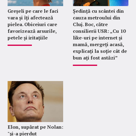
Greșeli pe care le faci
Ședință cu scântei din
vara și îți afectează
cauza metroului din
pielea. Obiceiuri care
Cluj. Boc, către
favorizează arsurile,
consilierii USR: „Cu 10
petele și iritațiile
like-uri pe internet și
mamă, mergeți acasă,
explicați la soție cât de
bun ați fost astăzi”
Elon, supărat pe Nolan:
"şi-a pierdut