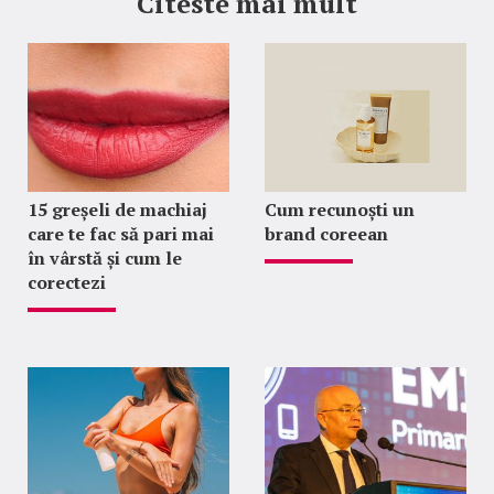
Citeste mai mult
15 greșeli de machiaj
Cum recunoști un
care te fac să pari mai
brand coreean
în vârstă și cum le
corectezi