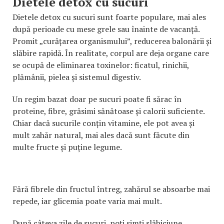
Dietele detox cu sucuri
Dietele detox cu sucuri sunt foarte populare, mai ales
după perioade cu mese grele sau înainte de vacanță.
Promit „curățarea organismului”, reducerea balonării și
slăbire rapidă. În realitate, corpul are deja organe care
se ocupă de eliminarea toxinelor: ficatul, rinichii,
plămânii, pielea și sistemul digestiv.
Un regim bazat doar pe sucuri poate fi sărac în
proteine, fibre, grăsimi sănătoase și calorii suficiente.
Chiar dacă sucurile conțin vitamine, ele pot avea și
mult zahăr natural, mai ales dacă sunt făcute din
multe fructe și puține legume.
Fără fibrele din fructul întreg, zahărul se absoarbe mai
repede, iar glicemia poate varia mai mult.
După câteva zile de sucuri, poți simți slăbiciune,