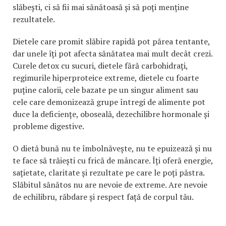
slăbești, ci să fii mai sănătoasă și să poți menține
rezultatele.
Dietele care promit slăbire rapidă pot părea tentante,
dar unele îți pot afecta sănătatea mai mult decât crezi.
Curele detox cu sucuri, dietele fără carbohidrați,
regimurile hiperproteice extreme, dietele cu foarte
puține calorii, cele bazate pe un singur aliment sau
cele care demonizează grupe întregi de alimente pot
duce la deficiențe, oboseală, dezechilibre hormonale și
probleme digestive.
O dietă bună nu te îmbolnăvește, nu te epuizează și nu
te face să trăiești cu frică de mâncare. Îți oferă energie,
sațietate, claritate și rezultate pe care le poți păstra.
Slăbitul sănătos nu are nevoie de extreme. Are nevoie
de echilibru, răbdare și respect față de corpul tău.