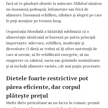
facă să te gândești obsesiv la mâncare. Slăbitul sănătos
nu înseamnă pedeapsă, înfometare sau frică de
alimente. Înseamnă echilibru, răbdare și alegeri pe care
le poți menține pe termen lung.
Organizația Mondială a Sănătății subliniază că o
alimentație sănătoasă se bazează pe patru principii
importante: adecvare, echilibru, moderație și
diversitate. O dietă ar trebui să îți ofere nutrienții de
care ai nevoie, să fie echilibrată energetic, să nu
exagereze cu zahărul, sarea sau grăsimile nesănătoase
și să includă alimente variate, cât mai puțin procesate.
Dietele foarte restrictive pot
părea eficiente, dar corpul
plătește prețul
Multe diete periculoase au un lucru în comun: promit