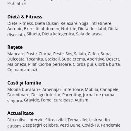
Psihiatrie
Dietă & Fitness
Diete
Fitness
Dieta Dukan
Relaxare
Yoga
Intretinere
,
,
,
,
,
,
Aerobic
Exercitii abdomen
Nutritie
Dieta de slabit
Dieta
,
,
,
,
Silueta
Dieta ketogenica
Sala de acasa
disociata
,
,
,
Reţete
Mancare
Paste
Ciorba
Peste
Sos
Salata
Cafea
Supa
,
,
,
,
,
,
,
,
Dulceata
Tocanita
Cocktail
Supa crema
Aperitive
Desert
,
,
,
,
,
,
Maioneza
Pilaf
Ciorba perisoare
Ciorba pui
Ciorba burta
,
,
,
,
,
Ce mancam azi
Casă şi familie
Mobila bucatarie
Amenajari interioare
Mobila
Canapele
,
,
,
,
Dormitoare
Design interior
Parenting
Jurnal de mama
,
,
,
Gravide
Femei curajoase
Autism
singura
,
,
,
Actualitate
Din culise
Interviu
Stirea zilei
Tema zilei
Iesirea din
,
,
,
,
Despărţiri celebre
Vesti Bune
Covid-19
Pandemie
autism
,
,
,
,