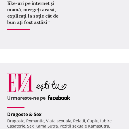
like-uri pe internet și
mamă, mergeți acasă,
explicați la soție cât de
bun ați fost astăzi”
Urmareste-ne pe
Dragoste & Sex
Dragoste
Romantic
Viata sexuala
Relatii
Cuplu
Iubire
,
,
,
,
,
,
Casatorie
Sex
Kama Sutra
Pozitii sexuale Kamasutra
,
,
,
,