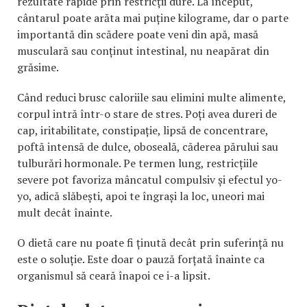
rezultate rapide prin restricții dure. La început,
cântarul poate arăta mai puține kilograme, dar o parte
importantă din scădere poate veni din apă, masă
musculară sau conținut intestinal, nu neapărat din
grăsime.
Când reduci brusc caloriile sau elimini multe alimente,
corpul intră într-o stare de stres. Poți avea dureri de
cap, iritabilitate, constipație, lipsă de concentrare,
poftă intensă de dulce, oboseală, căderea părului sau
tulburări hormonale. Pe termen lung, restricțiile
severe pot favoriza mâncatul compulsiv și efectul yo-
yo, adică slăbești, apoi te îngrași la loc, uneori mai
mult decât înainte.
O dietă care nu poate fi ținută decât prin suferință nu
este o soluție. Este doar o pauză forțată înainte ca
organismul să ceară înapoi ce i-a lipsit.