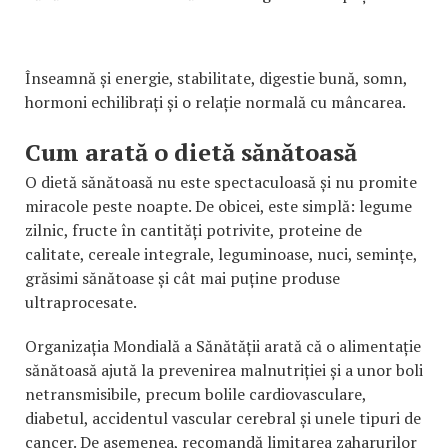
Înseamnă și energie, stabilitate, digestie bună, somn,
hormoni echilibrați și o relație normală cu mâncarea.
Cum arată o dietă sănătoasă
O dietă sănătoasă nu este spectaculoasă și nu promite
miracole peste noapte. De obicei, este simplă: legume
zilnic, fructe în cantități potrivite, proteine de
calitate, cereale integrale, leguminoase, nuci, semințe,
grăsimi sănătoase și cât mai puține produse
ultraprocesate.
Organizația Mondială a Sănătății arată că o alimentație
sănătoasă ajută la prevenirea malnutriției și a unor boli
netransmisibile, precum bolile cardiovasculare,
diabetul, accidentul vascular cerebral și unele tipuri de
cancer. De asemenea, recomandă limitarea zaharurilor