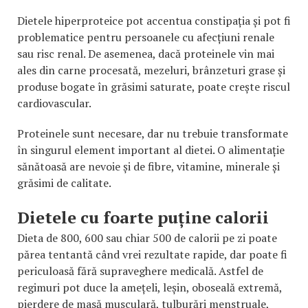
Dietele hiperproteice pot accentua constipația și pot fi
problematice pentru persoanele cu afecțiuni renale
sau risc renal. De asemenea, dacă proteinele vin mai
ales din carne procesată, mezeluri, brânzeturi grase și
produse bogate în grăsimi saturate, poate crește riscul
cardiovascular.
Proteinele sunt necesare, dar nu trebuie transformate
în singurul element important al dietei. O alimentație
sănătoasă are nevoie și de fibre, vitamine, minerale și
grăsimi de calitate.
Dietele cu foarte puține calorii
Dieta de 800, 600 sau chiar 500 de calorii pe zi poate
părea tentantă când vrei rezultate rapide, dar poate fi
periculoasă fără supraveghere medicală. Astfel de
regimuri pot duce la amețeli, leșin, oboseală extremă,
pierdere de masă musculară, tulburări menstruale,