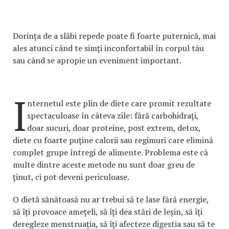
Dorința de a slăbi repede poate fi foarte puternică, mai
ales atunci când te simți inconfortabil în corpul tău
sau când se apropie un eveniment important.
I
nternetul este plin de diete care promit rezultate
spectaculoase în câteva zile: fără carbohidrați,
doar sucuri, doar proteine, post extrem, detox,
diete cu foarte puține calorii sau regimuri care elimină
complet grupe întregi de alimente. Problema este că
multe dintre aceste metode nu sunt doar greu de
ținut, ci pot deveni periculoase.
O dietă sănătoasă nu ar trebui să te lase fără energie,
să îți provoace amețeli, să îți dea stări de leșin, să îți
deregleze menstruația, să îți afecteze digestia sau să te