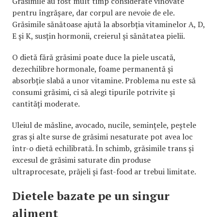
Grăsimile au fost mult timp considerate vinovate
pentru îngrășare, dar corpul are nevoie de ele.
Grăsimile sănătoase ajută la absorbția vitaminelor A, D,
E și K, susțin hormonii, creierul și sănătatea pielii.
O dietă fără grăsimi poate duce la piele uscată,
dezechilibre hormonale, foame permanentă și
absorbție slabă a unor vitamine. Problema nu este să
consumi grăsimi, ci să alegi tipurile potrivite și
cantități moderate.
Uleiul de măsline, avocado, nucile, semințele, peștele
gras și alte surse de grăsimi nesaturate pot avea loc
într-o dietă echilibrată. În schimb, grăsimile trans și
excesul de grăsimi saturate din produse
ultraprocesate, prăjeli și fast-food ar trebui limitate.
Dietele bazate pe un singur
aliment