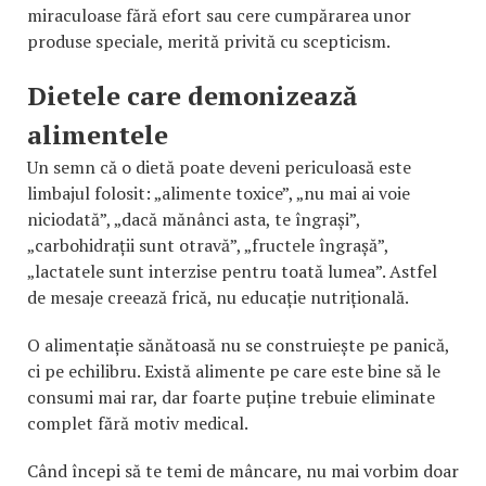
miraculoase fără efort sau cere cumpărarea unor
produse speciale, merită privită cu scepticism.
Dietele care demonizează
alimentele
Un semn că o dietă poate deveni periculoasă este
limbajul folosit: „alimente toxice”, „nu mai ai voie
niciodată”, „dacă mănânci asta, te îngrași”,
„carbohidrații sunt otravă”, „fructele îngrașă”,
„lactatele sunt interzise pentru toată lumea”. Astfel
de mesaje creează frică, nu educație nutrițională.
O alimentație sănătoasă nu se construiește pe panică,
ci pe echilibru. Există alimente pe care este bine să le
consumi mai rar, dar foarte puține trebuie eliminate
complet fără motiv medical.
Când începi să te temi de mâncare, nu mai vorbim doar