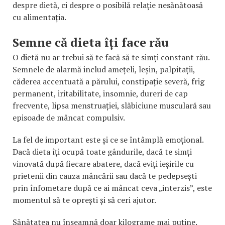
despre dietă, ci despre o posibilă relație nesănătoasă
cu alimentația.
Semne că dieta îți face rău
O dietă nu ar trebui să te facă să te simți constant rău.
Semnele de alarmă includ amețeli, leșin, palpitații,
căderea accentuată a părului, constipație severă, frig
permanent, iritabilitate, insomnie, dureri de cap
frecvente, lipsa menstruației, slăbiciune musculară sau
episoade de mâncat compulsiv.
La fel de important este și ce se întâmplă emoțional.
Dacă dieta îți ocupă toate gândurile, dacă te simți
vinovată după fiecare abatere, dacă eviți ieșirile cu
prietenii din cauza mâncării sau dacă te pedepsești
prin înfometare după ce ai mâncat ceva „interzis”, este
momentul să te oprești și să ceri ajutor.
Sănătatea nu înseamnă doar kilograme mai puține.