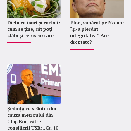
Dieta cu iaurt și cartofi:
Elon, supărat pe Nolan:
cum se ține, cât poți
"şi-a pierdut
slăbi și ce riscuri are
integritatea". Are
dreptate?
Ședință cu scântei din
cauza metroului din
Cluj. Boc, către
consilierii USR: „Cu 10