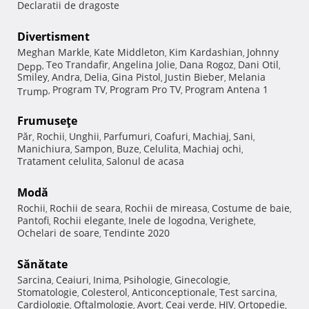
Declaratii de dragoste
Divertisment
Meghan Markle
Kate Middleton
Kim Kardashian
Johnny
,
,
,
Teo Trandafir
Angelina Jolie
Dana Rogoz
Dani Otil
Depp
,
,
,
,
,
Smiley
Andra
Delia
Gina Pistol
Justin Bieber
Melania
,
,
,
,
,
Program TV
Program Pro TV
Program Antena 1
Trump
,
,
,
Frumuseţe
Păr
Rochii
Unghii
Parfumuri
Coafuri
Machiaj
Sani
,
,
,
,
,
,
,
Manichiura
Sampon
Buze
Celulita
Machiaj ochi
,
,
,
,
,
Tratament celulita
Salonul de acasa
,
Modă
Rochii
Rochii de seara
Rochii de mireasa
Costume de baie
,
,
,
,
Pantofi
Rochii elegante
Inele de logodna
Verighete
,
,
,
,
Ochelari de soare
Tendinte 2020
,
Sănătate
Sarcina
Ceaiuri
Inima
Psihologie
Ginecologie
,
,
,
,
,
Stomatologie
Colesterol
Anticonceptionale
Test sarcina
,
,
,
,
Cardiologie
Oftalmologie
Avort
Ceai verde
HIV
Ortopedie
,
,
,
,
,
,