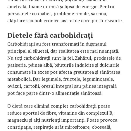
amețeală, foame intensă și lipsă de energie. Pentru
persoanele cu diabet, probleme renale, sarcină,
alăptare sau boli cronice, astfel de cure pot fi riscante.
Dietele fără carbohidrați
Carbohidrații au fost transformați în dușmanul
principal al siluetei, dar realitatea este mai nuanțată.
Nu toți carbohidrații sunt la fel. Zahărul, produsele de
patiserie, pâinea albă, băuturile îndulcite și dulciurile
consumate în exces pot afecta greutatea și sănătatea
metabolică. Dar legumele, fructele, leguminoasele,
ovăzul, cartofii, orezul integral sau pâinea integrală
pot face parte dintr-o alimentație sănătoasă.
O dietă care elimină complet carbohidrații poate
reduce aportul de fibre, vitamine din complexul B,
magneziu și alți nutrienți importanți. Poate provoca
constipație, respirație urât mirositoare, oboseală,