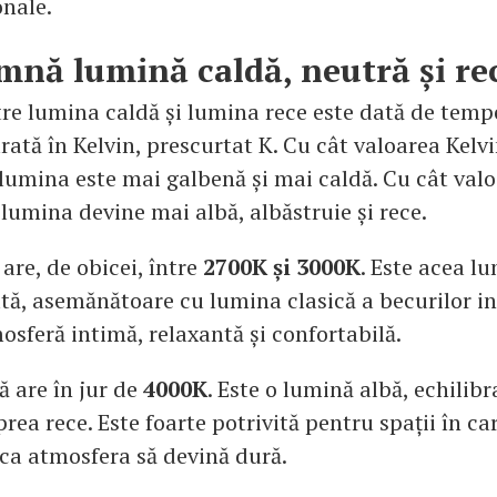
onale.
mnă lumină caldă, neutră și re
tre lumina caldă și lumina rece este dată de temp
ată în Kelvin, prescurtat K. Cu cât valoarea Kelv
 lumina este mai galbenă și mai caldă. Cu cât val
lumina devine mai albă, albăstruie și rece.
are, de obicei, între
2700K și 3000K
. Este acea l
ută, asemănătoare cu lumina clasică a becurilor i
osferă intimă, relaxantă și confortabilă.
 are în jur de
4000K
. Este o lumină albă, echilibr
prea rece. Este foarte potrivită pentru spații în ca
ă ca atmosfera să devină dură.