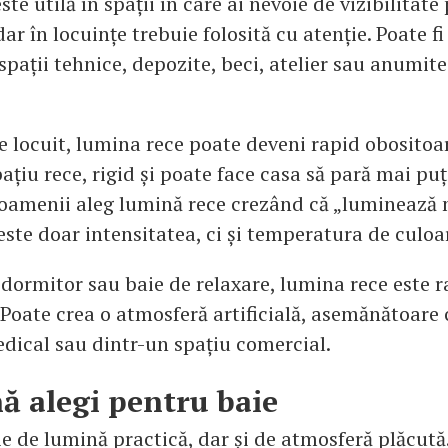
te utilă în spații în care ai nevoie de vizibilitate
ar în locuințe trebuie folosită cu atenție. Poate fi
spații tehnice, depozite, beci, atelier sau anumit
e locuit, lumina rece poate deveni rapid obositoa
ațiu rece, rigid și poate face casa să pară mai pu
 oamenii aleg lumină rece crezând că „luminează 
ste doar intensitatea, ci și temperatura de culoa
 dormitor sau baie de relaxare, lumina rece este r
 Poate crea o atmosferă artificială, asemănătoare 
dical sau dintr-un spațiu comercial.
ă alegi pentru baie
ie de lumină practică, dar și de atmosferă plăcută