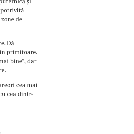
 puternică și
 potrivită
e zone de
re. Dă
țin primitoare.
mai bine”, dar
re.
areori cea mai
cu cea dintr-
.