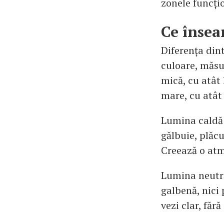
zonele funcți
Ce însea
Diferența din
culoare, măsur
mică, cu atât
mare, cu atât 
Lumina caldă 
gălbuie, plăc
Creează o atm
Lumina neutră
galbenă, nici 
vezi clar, făr