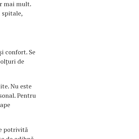
r mai mult.
 spitale,
i confort. Se
colțuri de
ite. Nu este
sonal. Pentru
oape
e potrivită
te de odihnă.