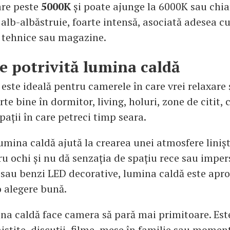
are peste
5000K
și poate ajunge la 6000K sau chia
alb-albăstruie, foarte intensă, asociată adesea cu
i tehnice sau magazine.
e potrivită lumina caldă
ste ideală pentru camerele în care vrei relaxare ș
rte bine în dormitor, living, holuri, zone de citit, 
pații în care petreci timp seara.
umina caldă ajută la crearea unei atmosfere linișt
ru ochi și nu dă senzația de spațiu rece sau imper
e sau benzi LED decorative, lumina caldă este apr
 alegere bună.
ina caldă face camera să pară mai primitoare. Est
niștite, discuții, filme, mese în familie sau momen