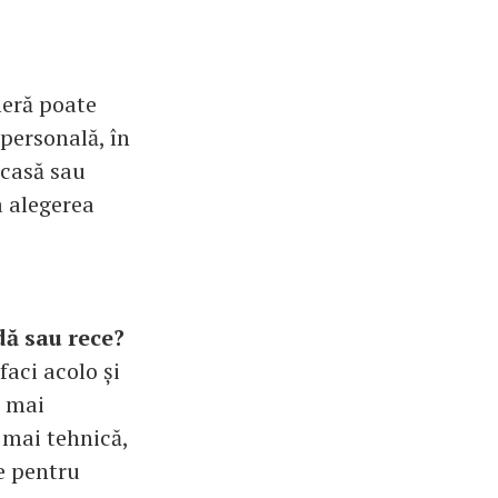
eră poate
mpersonală, în
 casă sau
a alegerea
dă sau rece?
faci acolo și
e mai
 mai tehnică,
re pentru