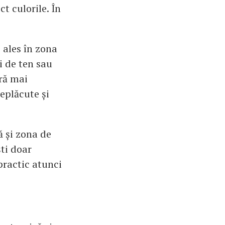
ct culorile. În
 ales în zona
i de ten sau
ară mai
eplăcute și
ă și zona de
ști doar
practic atunci