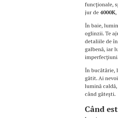
funcționale, s
jur de
4000K
,
În baie, lumi
oglinzii. Te a
detaliile de î
galbenă, iar 
imperfecțiuni
În bucătărie,
gătit. Ai nevo
lumină caldă,
când gătești.
Când est