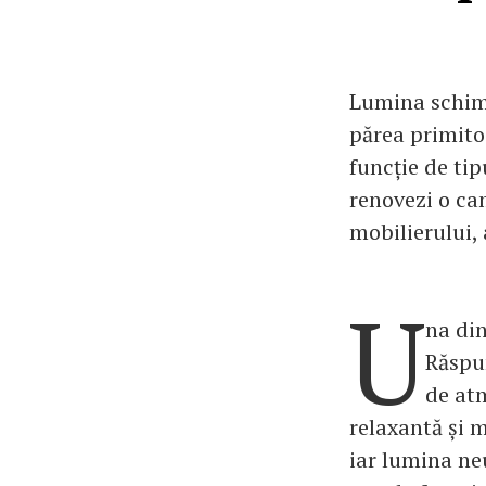
Lumina schim
părea primitoa
funcție de ti
renovezi o ca
mobilierului, 
U
na din
Răspun
de atm
relaxantă și 
iar lumina neu