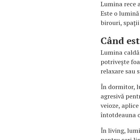
Lumina rece 
Este o lumină 
birouri, spați
Când est
Lumina caldă e
potrivește foa
relaxare sau s
În dormitor, l
agresivă pent
veioze, aplic
întotdeauna o
În living, lum
pentru seri li