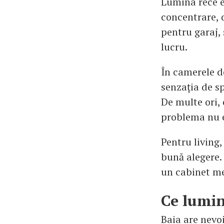
Lumina rece es
concentrare, d
pentru garaj, 
lucru.
În camerele d
senzația de sp
De multe ori,
problema nu e
Pentru living,
bună alegere.
un cabinet me
Ce lumin
Baia are nevo