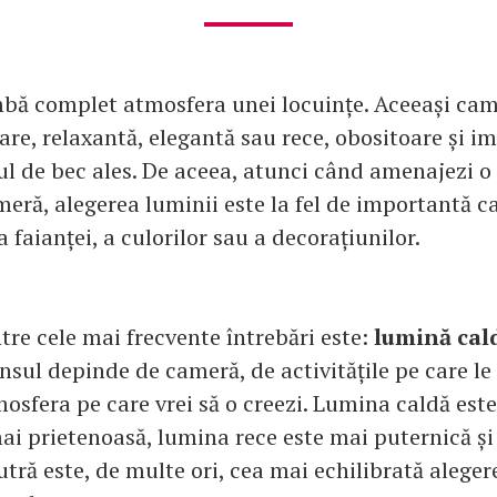
bă complet atmosfera unei locuințe. Aceeași cam
re, relaxantă, elegantă sau rece, obositoare și i
pul de bec ales. De aceea, atunci când amenajezi o
meră, alegerea luminii este la fel de importantă c
a faianței, a culorilor sau a decorațiunilor.
tre cele mai frecvente întrebări este:
lumină cal
sul depinde de cameră, de activitățile pe care le 
osfera pe care vrei să o creezi. Lumina caldă est
mai prietenoasă, lumina rece este mai puternică și
tră este, de multe ori, cea mai echilibrată alege