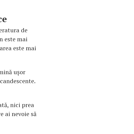
ce
eratura de
in este mai
oarea este mai
umină ușor
ncandescente.
ată, nici prea
re ai nevoie să