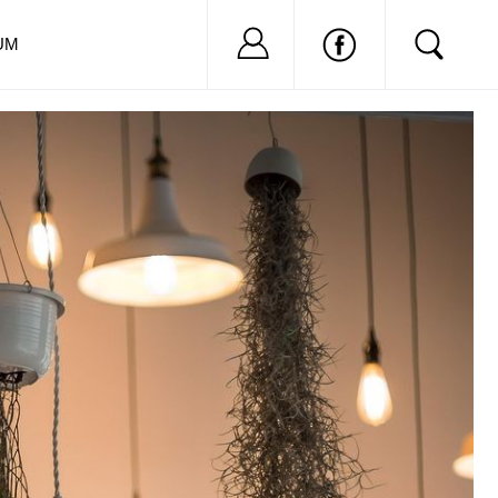
Nu ai cont?
Inregistreaza-
UM