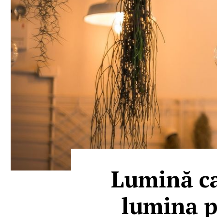
Lumină ca
lumina p