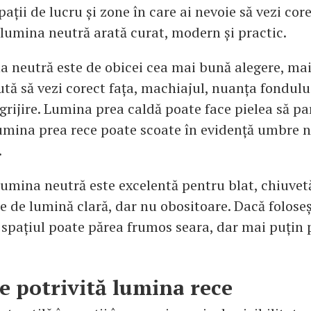
pații de lucru și zone în care ai nevoie să vezi core
 lumina neutră arată curat, modern și practic.
na neutră este de obicei cea mai bună alegere, mai
jută să vezi corect fața, machiajul, nuanța fondulu
ngrijire. Lumina prea caldă poate face pielea să p
lumina prea rece poate scoate în evidență umbre n
.
 lumina neutră este excelentă pentru blat, chiuvet
ie de lumină clară, dar nu obositoare. Dacă folose
 spațiul poate părea frumos seara, dar mai puțin 
e potrivită lumina rece