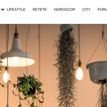
rebui să mergi
și 60 de ani. De ce te trezești mai des
pe măsură ce înaintezi în vârstă
LIFESTYLE
RETETE
HOROSCOP
CITY
FOR