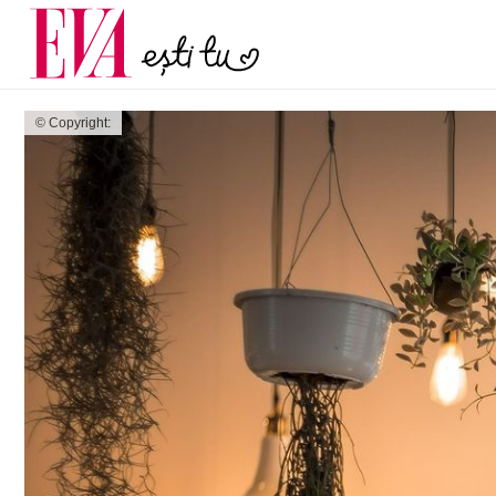
menopauză și când ar t
Carieră
la medic
Actualitate
© Copyright: