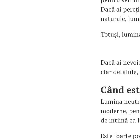
Dacă ai pereți
naturale, lum
Totuși, lumina
Dacă ai nevoie
clar detaliile
Când est
Lumina neutră
moderne, pentr
de intimă ca l
Este foarte po