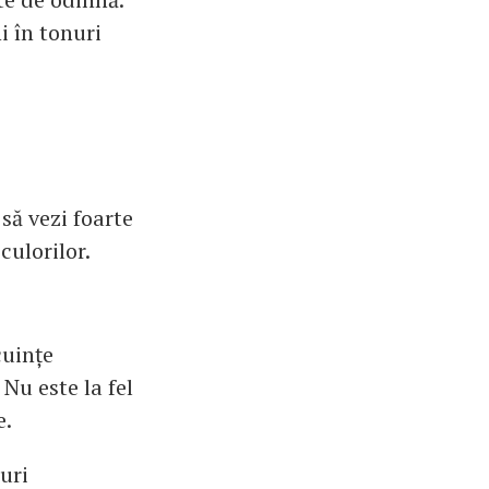
i în tonuri
 să vezi foarte
culorilor.
cuințe
 Nu este la fel
e.
uri