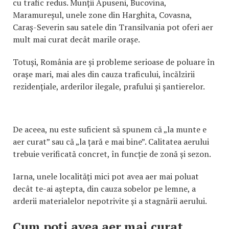
cu trafic redus. Munții Apuseni, Bucovina,
Maramureșul, unele zone din Harghita, Covasna,
Caraș-Severin sau satele din Transilvania pot oferi aer
mult mai curat decât marile orașe.
Totuși, România are și probleme serioase de poluare în
orașe mari, mai ales din cauza traficului, încălzirii
rezidențiale, arderilor ilegale, prafului și șantierelor.
De aceea, nu este suficient să spunem că „la munte e
aer curat” sau că „la țară e mai bine”. Calitatea aerului
trebuie verificată concret, în funcție de zonă și sezon.
Iarna, unele localități mici pot avea aer mai poluat
decât te-ai aștepta, din cauza sobelor pe lemne, a
arderii materialelor nepotrivite și a stagnării aerului.
Cum poți avea aer mai curat