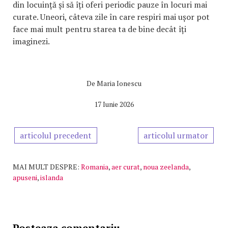
din locuință și să îți oferi periodic pauze în locuri mai
curate. Uneori, câteva zile în care respiri mai ușor pot
face mai mult pentru starea ta de bine decât îți
imaginezi.
De
Maria Ionescu
17 Iunie 2026
articolul precedent
articolul urmator
MAI MULT DESPRE:
Romania
,
aer curat
,
noua zeelanda
,
apuseni
,
islanda
Posteaza comentariu