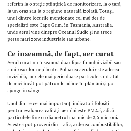
referim la o stație științifică de monitorizare, la o țară,
la un oraș sau la o regiune naturală izolată. Totuși,
unul dintre locurile menționate cel mai des de
specialiști este Cape Grim, în Tasmania, Australia,
unde aerul vine dinspre Oceanul Sudic și nu trece
peste mari zone industriale sau urbane.
Ce înseamnă, de fapt, aer curat
Aerul curat nu înseamnă doar lipsa fumului vizibil sau
a mirosurilor neplăcute. Poluarea aerului este adesea
invizibilă, iar cele mai periculoase particule sunt atât
de mici încât pot pătrunde adânc în plămâni și pot
ajunge în sânge.
Unul dintre cei mai importanți indicatori folosiți
pentru evaluarea calității aerului este PM2.5, adică
particulele fine cu diametrul mai mic de 2,5 microni.
Acestea pot proveni din trafic, arderea combustibililor,