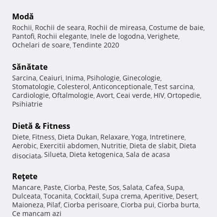
Modă
Rochii
Rochii de seara
Rochii de mireasa
Costume de baie
,
,
,
,
Pantofi
Rochii elegante
Inele de logodna
Verighete
,
,
,
,
Ochelari de soare
Tendinte 2020
,
Sănătate
Sarcina
Ceaiuri
Inima
Psihologie
Ginecologie
,
,
,
,
,
Stomatologie
Colesterol
Anticonceptionale
Test sarcina
,
,
,
,
Cardiologie
Oftalmologie
Avort
Ceai verde
HIV
Ortopedie
,
,
,
,
,
,
Psihiatrie
Dietă & Fitness
Diete
Fitness
Dieta Dukan
Relaxare
Yoga
Intretinere
,
,
,
,
,
,
Aerobic
Exercitii abdomen
Nutritie
Dieta de slabit
Dieta
,
,
,
,
Silueta
Dieta ketogenica
Sala de acasa
disociata
,
,
,
Reţete
Mancare
Paste
Ciorba
Peste
Sos
Salata
Cafea
Supa
,
,
,
,
,
,
,
,
Dulceata
Tocanita
Cocktail
Supa crema
Aperitive
Desert
,
,
,
,
,
,
Maioneza
Pilaf
Ciorba perisoare
Ciorba pui
Ciorba burta
,
,
,
,
,
Ce mancam azi