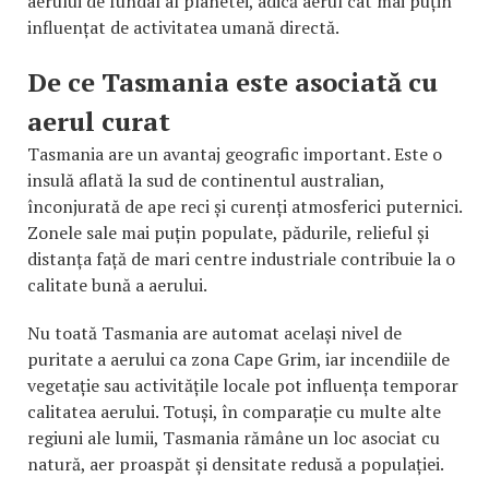
aerului de fundal al planetei, adică aerul cât mai puțin
influențat de activitatea umană directă.
De ce Tasmania este asociată cu
aerul curat
Tasmania are un avantaj geografic important. Este o
insulă aflată la sud de continentul australian,
înconjurată de ape reci și curenți atmosferici puternici.
Zonele sale mai puțin populate, pădurile, relieful și
distanța față de mari centre industriale contribuie la o
calitate bună a aerului.
Nu toată Tasmania are automat același nivel de
puritate a aerului ca zona Cape Grim, iar incendiile de
vegetație sau activitățile locale pot influența temporar
calitatea aerului. Totuși, în comparație cu multe alte
regiuni ale lumii, Tasmania rămâne un loc asociat cu
natură, aer proaspăt și densitate redusă a populației.