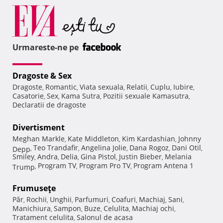
Urmareste-ne pe
Dragoste & Sex
Dragoste
Romantic
Viata sexuala
Relatii
Cuplu
Iubire
,
,
,
,
,
,
Casatorie
Sex
Kama Sutra
Pozitii sexuale Kamasutra
,
,
,
,
Declaratii de dragoste
Divertisment
Meghan Markle
Kate Middleton
Kim Kardashian
Johnny
,
,
,
Teo Trandafir
Angelina Jolie
Dana Rogoz
Dani Otil
Depp
,
,
,
,
,
Smiley
Andra
Delia
Gina Pistol
Justin Bieber
Melania
,
,
,
,
,
Program TV
Program Pro TV
Program Antena 1
Trump
,
,
,
Frumuseţe
Păr
Rochii
Unghii
Parfumuri
Coafuri
Machiaj
Sani
,
,
,
,
,
,
,
Manichiura
Sampon
Buze
Celulita
Machiaj ochi
,
,
,
,
,
Tratament celulita
Salonul de acasa
,