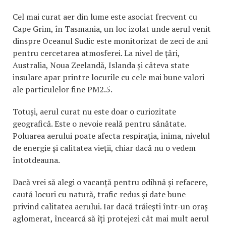
Cel mai curat aer din lume este asociat frecvent cu
Cape Grim, în Tasmania, un loc izolat unde aerul venit
dinspre Oceanul Sudic este monitorizat de zeci de ani
pentru cercetarea atmosferei. La nivel de țări,
Australia, Noua Zeelandă, Islanda și câteva state
insulare apar printre locurile cu cele mai bune valori
ale particulelor fine PM2.5.
Totuși, aerul curat nu este doar o curiozitate
geografică. Este o nevoie reală pentru sănătate.
Poluarea aerului poate afecta respirația, inima, nivelul
de energie și calitatea vieții, chiar dacă nu o vedem
întotdeauna.
Dacă vrei să alegi o vacanță pentru odihnă și refacere,
caută locuri cu natură, trafic redus și date bune
privind calitatea aerului. Iar dacă trăiești într-un oraș
aglomerat, încearcă să îți protejezi cât mai mult aerul