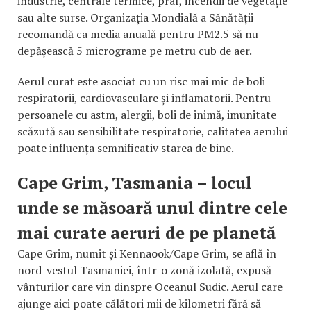
industrie, centrale termice, praf, incendii de vegetație
sau alte surse. Organizația Mondială a Sănătății
recomandă ca media anuală pentru PM2.5 să nu
depășească 5 micrograme pe metru cub de aer.
Aerul curat este asociat cu un risc mai mic de boli
respiratorii, cardiovasculare și inflamatorii. Pentru
persoanele cu astm, alergii, boli de inimă, imunitate
scăzută sau sensibilitate respiratorie, calitatea aerului
poate influența semnificativ starea de bine.
Cape Grim, Tasmania – locul
unde se măsoară unul dintre cele
mai curate aeruri de pe planetă
Cape Grim, numit și Kennaook/Cape Grim, se află în
nord-vestul Tasmaniei, într-o zonă izolată, expusă
vânturilor care vin dinspre Oceanul Sudic. Aerul care
ajunge aici poate călători mii de kilometri fără să