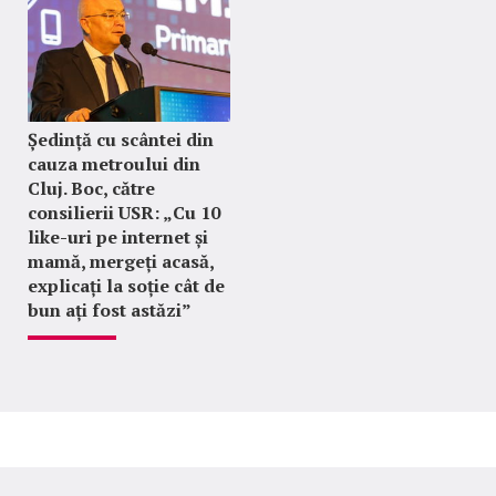
Ședință cu scântei din
cauza metroului din
Cluj. Boc, către
consilierii USR: „Cu 10
like-uri pe internet și
mamă, mergeți acasă,
explicați la soție cât de
bun ați fost astăzi”