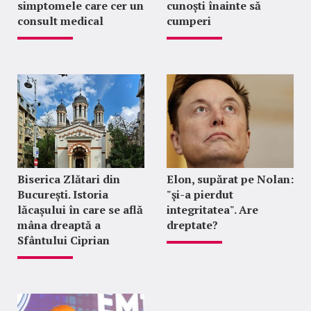
simptomele care cer un
cunoști înainte să
consult medical
cumperi
Biserica Zlătari din
Elon, supărat pe Nolan:
București. Istoria
"şi-a pierdut
lăcașului în care se află
integritatea". Are
mâna dreaptă a
dreptate?
Sfântului Ciprian