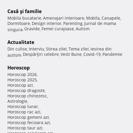
Casă şi familie
Mobila bucatarie
Amenajari interioare
Mobila
Canapele
,
,
,
,
Dormitoare
Design interior
Parenting
Jurnal de mama
,
,
,
Gravide
Femei curajoase
Autism
singura
,
,
,
Actualitate
Din culise
Interviu
Stirea zilei
Tema zilei
Iesirea din
,
,
,
,
Despărţiri celebre
Vesti Bune
Covid-19
Pandemie
autism
,
,
,
,
Horoscop
Horoscop 2026
,
Horoscop 2025
,
Horoscop azi
,
Horoscop dragoste
,
Horoscop chinezesc
,
Astrologie
,
Horoscop lunar
,
Horoscop rac azi
,
Horoscop gemeni azi
,
Horoscop fecioara azi
,
Horoscop taur azi
,