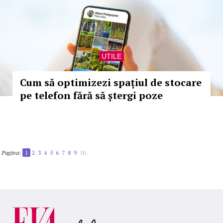
UTILE
Cum să optimizezi spațiul de stocare
pe telefon fără să ștergi poze
Pagina:
1
2
3
4
5
6
7
8
9
10..