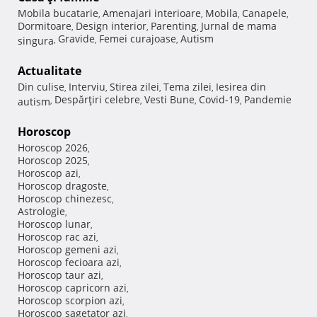
Mobila bucatarie
Amenajari interioare
Mobila
Canapele
,
,
,
,
Dormitoare
Design interior
Parenting
Jurnal de mama
,
,
,
Gravide
Femei curajoase
Autism
singura
,
,
,
Actualitate
Din culise
Interviu
Stirea zilei
Tema zilei
Iesirea din
,
,
,
,
Despărţiri celebre
Vesti Bune
Covid-19
Pandemie
autism
,
,
,
,
Horoscop
Horoscop 2026
,
Horoscop 2025
,
Horoscop azi
,
Horoscop dragoste
,
Horoscop chinezesc
,
Astrologie
,
Horoscop lunar
,
Horoscop rac azi
,
Horoscop gemeni azi
,
Horoscop fecioara azi
,
Horoscop taur azi
,
Horoscop capricorn azi
,
Horoscop scorpion azi
,
Horoscop sagetator azi
,