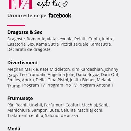
Urmareste-ne pe
Dragoste & Sex
Dragoste
Romantic
Viata sexuala
Relatii
Cuplu
Iubire
,
,
,
,
,
,
Casatorie
Sex
Kama Sutra
Pozitii sexuale Kamasutra
,
,
,
,
Declaratii de dragoste
Divertisment
Meghan Markle
Kate Middleton
Kim Kardashian
Johnny
,
,
,
Teo Trandafir
Angelina Jolie
Dana Rogoz
Dani Otil
Depp
,
,
,
,
,
Smiley
Andra
Delia
Gina Pistol
Justin Bieber
Melania
,
,
,
,
,
Program TV
Program Pro TV
Program Antena 1
Trump
,
,
,
Frumuseţe
Păr
Rochii
Unghii
Parfumuri
Coafuri
Machiaj
Sani
,
,
,
,
,
,
,
Manichiura
Sampon
Buze
Celulita
Machiaj ochi
,
,
,
,
,
Tratament celulita
Salonul de acasa
,
Modă