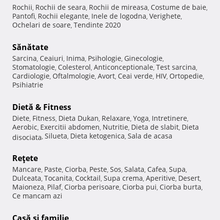
Rochii
Rochii de seara
Rochii de mireasa
Costume de baie
,
,
,
,
Pantofi
Rochii elegante
Inele de logodna
Verighete
,
,
,
,
Ochelari de soare
Tendinte 2020
,
Sănătate
Sarcina
Ceaiuri
Inima
Psihologie
Ginecologie
,
,
,
,
,
Stomatologie
Colesterol
Anticonceptionale
Test sarcina
,
,
,
,
Cardiologie
Oftalmologie
Avort
Ceai verde
HIV
Ortopedie
,
,
,
,
,
,
Psihiatrie
Dietă & Fitness
Diete
Fitness
Dieta Dukan
Relaxare
Yoga
Intretinere
,
,
,
,
,
,
Aerobic
Exercitii abdomen
Nutritie
Dieta de slabit
Dieta
,
,
,
,
Silueta
Dieta ketogenica
Sala de acasa
disociata
,
,
,
Reţete
Mancare
Paste
Ciorba
Peste
Sos
Salata
Cafea
Supa
,
,
,
,
,
,
,
,
Dulceata
Tocanita
Cocktail
Supa crema
Aperitive
Desert
,
,
,
,
,
,
Maioneza
Pilaf
Ciorba perisoare
Ciorba pui
Ciorba burta
,
,
,
,
,
Ce mancam azi
Casă şi familie