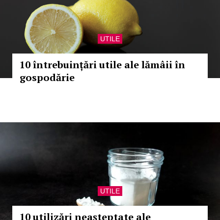
UTILE
10 întrebuințări utile ale lămâii în
gospodărie
UTILE
10 utilizări neașteptate ale