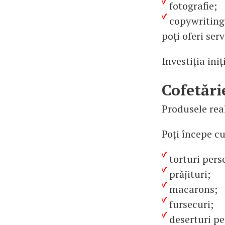
fotografie;
copywriting
poți oferi ser
Investiția ini
Cofetări
Produsele rea
Poți începe cu
torturi pers
prăjituri;
macarons;
fursecuri;
deserturi p