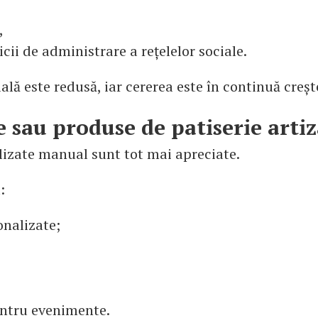
,
vicii de administrare a rețelelor sociale.
țială este redusă, iar cererea este în continuă creșt
e sau produse de patiserie arti
lizate manual sunt tot mai apreciate.
:
onalizate;
entru evenimente.