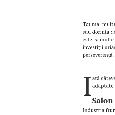
Tot mai multe
sau dorința d
este că multe 
investiții uri
perseverență.
I
ată câteva
adaptate a
Salon 
Industria frum