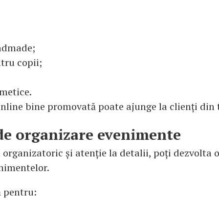
ndmade;
tru copii;
metice.
nline bine promovată poate ajunge la clienți din t
 de organizare evenimente
 organizatoric și atenție la detalii, poți dezvolta 
nimentelor.
ă pentru: