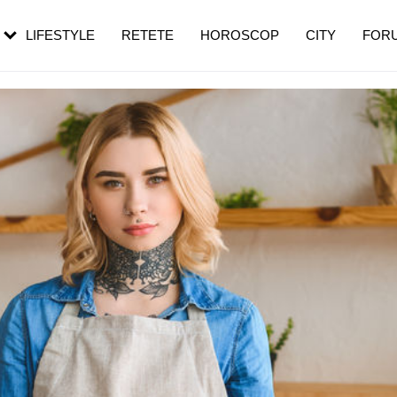
rezești mai des
Cât durează, cum te pregătești și cât
i în vârstă
de dureroasă este investigația
LIFESTYLE
RETETE
HOROSCOP
CITY
FOR