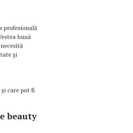
a profesională
 Vestea bună
 necesită
tate și
și care pot fi
de beauty