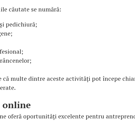
iile căutate se numără:
și pedichiură;
gene;
fesional;
prâncenelor;
 că multe dintre aceste activități pot începe chia
erate.
 online
ne oferă oportunități excelente pentru antrepren