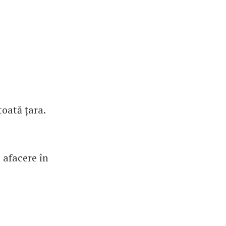
oată țara.
o afacere în