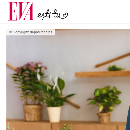
și 60 de ani. De ce te t
Carieră
pe măsură ce înaintez
Actualitate
© Copyright: depositphotos