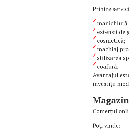
Printre servic
manichiură 
extensii de 
cosmetică;
machiaj pro
stilizarea s
coafură.
Avantajul este
investiții mod
Magazin
Comerțul onli
Poți vinde: