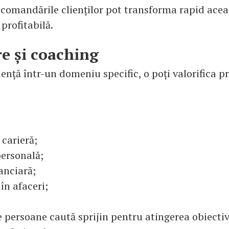
ecomandările clienților pot transforma rapid acea
 profitabilă.
re și coaching
ență într-un domeniu specific, o poți valorifica pr
carieră;
personală;
anciară;
în afaceri;
 persoane caută sprijin pentru atingerea obiectiv