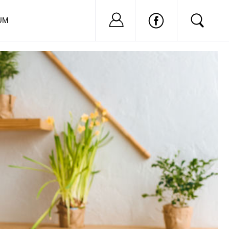
Nu ai cont?
Inregistreaza-
UM