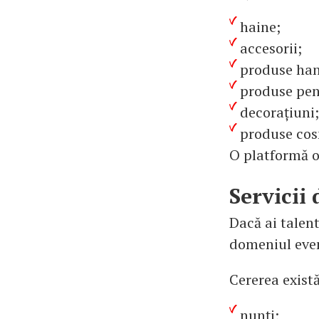
haine;
accesorii;
produse ha
produse pen
decorațiuni;
produse cos
O platformă o
Servicii
Dacă ai talent
domeniul eve
Cererea exist
nunți;