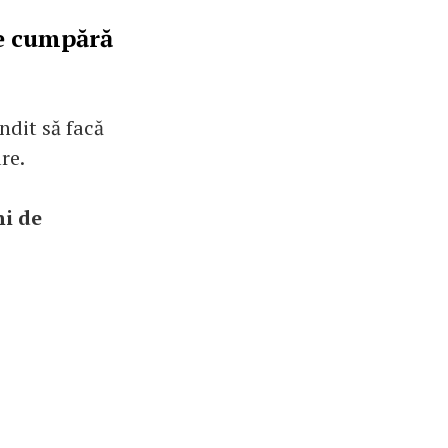
le cumpără
ndit să facă
are.
hi de