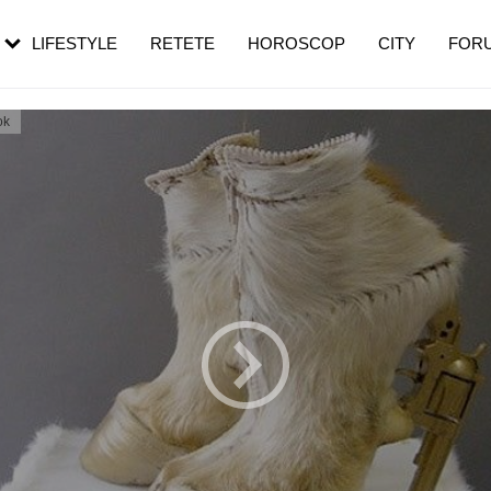
rebui să mergi
și 60 de ani. De ce te trezești mai des
pe măsură ce înaintezi în vârstă
LIFESTYLE
RETETE
HOROSCOP
CITY
FOR
ok