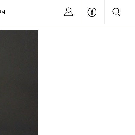
Nu ai cont?
Inregistreaza-
UM