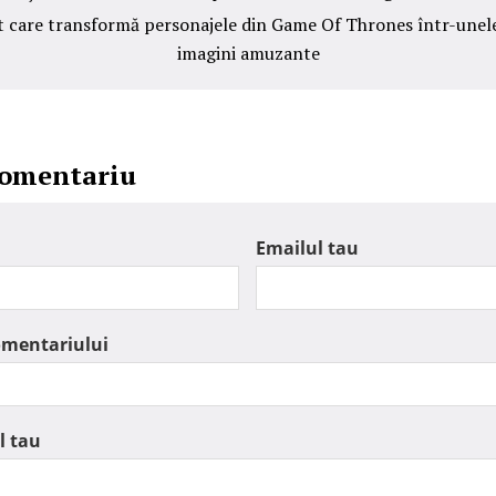
t care transformă personajele din Game Of Thrones într-unele
imagini amuzante
comentariu
Emailul tau
omentariului
l tau