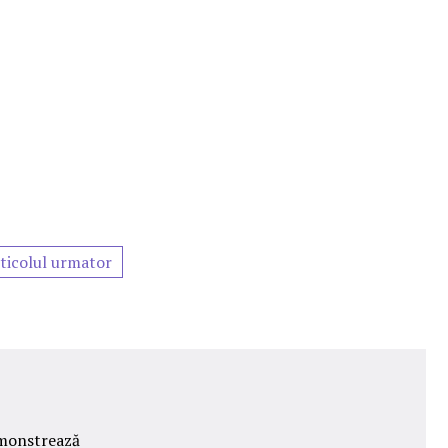
ticolul urmator
emonstrează