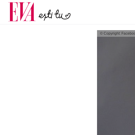
menopauză și când ar t
Carieră
la medic
Actualitate
© Copyright: Facebo