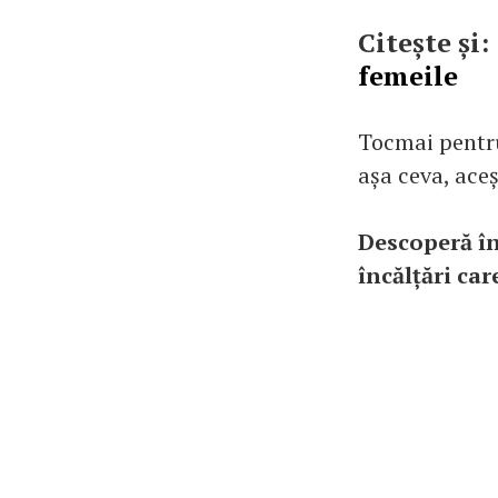
Citește și:
femeile
Tocmai pentru 
așa ceva, aceș
Descoperă în
încălțări car