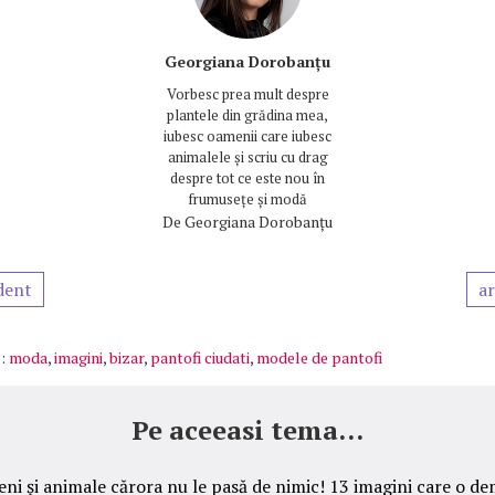
Georgiana Dorobanțu
Vorbesc prea mult despre
plantele din grădina mea,
iubesc oamenii care iubesc
animalele și scriu cu drag
despre tot ce este nou în
frumusețe și modă
De
Georgiana Dorobanțu
dent
ar
:
moda
,
imagini
,
bizar
,
pantofi ciudati
,
modele de pantofi
Pe aceeasi tema...
eni şi animale cărora nu le pasă de nimic! 13 imagini care o d