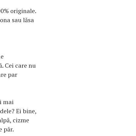
00% originale.
iona sau lăsa
de
ă. Cei care nu
are par
ei mai
ele? Ei bine,
alpă, cizme
e păr.