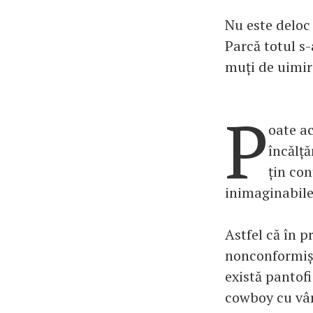
Nu este deloc 
Parcă totul s
muți de uimir
P
oate ac
încălță
țin con
inimaginabile
Astfel că în p
nonconformișt
există pantofi
cowboy cu vârf