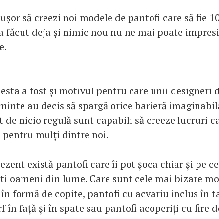
ușor să creezi noi modele de pantofi care să fie 1
-a făcut deja și nimic nou nu ne mai poate impres
e.
esta a fost și motivul pentru care unii designeri 
minte au decis să spargă orice barieră imaginabil
t de nicio regulă sunt capabili să creeze lucruri c
 pentru mulți dintre noi.
rezent există pantofi care îi pot șoca chiar și pe c
i oameni din lume. Care sunt cele mai bizare mod
 în formă de copite, pantofi cu acvariu inclus în t
 în față și în spate sau pantofi acoperiți cu fire d