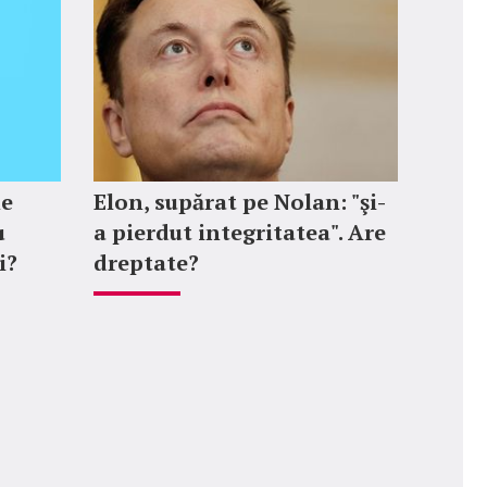
ne
Elon, supărat pe Nolan: "şi-
u
a pierdut integritatea". Are
i?
dreptate?