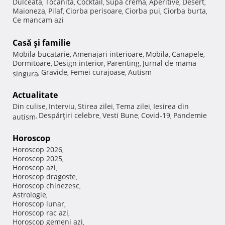
Dulceata
Tocanita
Cocktail
Supa crema
Aperitive
Desert
,
,
,
,
,
,
Maioneza
Pilaf
Ciorba perisoare
Ciorba pui
Ciorba burta
,
,
,
,
,
Ce mancam azi
Casă şi familie
Mobila bucatarie
Amenajari interioare
Mobila
Canapele
,
,
,
,
Dormitoare
Design interior
Parenting
Jurnal de mama
,
,
,
Gravide
Femei curajoase
Autism
singura
,
,
,
Actualitate
Din culise
Interviu
Stirea zilei
Tema zilei
Iesirea din
,
,
,
,
Despărţiri celebre
Vesti Bune
Covid-19
Pandemie
autism
,
,
,
,
Horoscop
Horoscop 2026
,
Horoscop 2025
,
Horoscop azi
,
Horoscop dragoste
,
Horoscop chinezesc
,
Astrologie
,
Horoscop lunar
,
Horoscop rac azi
,
Horoscop gemeni azi
,