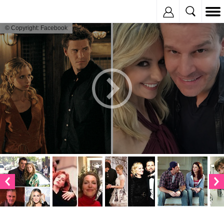
Inregistreaza
© Copyright: Facebook