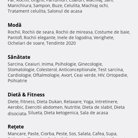
,
,
,
,
,
,
,
Manichiura
Sampon
Buze
Celulita
Machiaj ochi
,
,
,
,
,
Tratament celulita
Salonul de acasa
,
Modă
Rochii
Rochii de seara
Rochii de mireasa
Costume de baie
,
,
,
,
Pantofi
Rochii elegante
Inele de logodna
Verighete
,
,
,
,
Ochelari de soare
Tendinte 2020
,
Sănătate
Sarcina
Ceaiuri
Inima
Psihologie
Ginecologie
,
,
,
,
,
Stomatologie
Colesterol
Anticonceptionale
Test sarcina
,
,
,
,
Cardiologie
Oftalmologie
Avort
Ceai verde
HIV
Ortopedie
,
,
,
,
,
,
Psihiatrie
Dietă & Fitness
Diete
Fitness
Dieta Dukan
Relaxare
Yoga
Intretinere
,
,
,
,
,
,
Aerobic
Exercitii abdomen
Nutritie
Dieta de slabit
Dieta
,
,
,
,
Silueta
Dieta ketogenica
Sala de acasa
disociata
,
,
,
Reţete
Mancare
Paste
Ciorba
Peste
Sos
Salata
Cafea
Supa
,
,
,
,
,
,
,
,