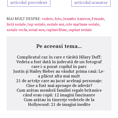
articolul precedent
articolul urmator
MAI MULT DESPRE:
vedete
,
foto
,
Jennifer Aniston
,
Friends
,
listă seriale
,
top seriale
,
seriale noi
,
cele mai bune seriale
,
seriale vechi
,
serial nou
,
cupluri filme
,
cupluri seriale
Pe aceeasi tema...
Complicatul caz în care e târâtă Hilary Duff:
Vedeta a fost dată în judecată de un fotograf
care i-a pozat copilul în parc
Justin și Hailey Bieber au vândut prima casă: Le-
a plăcut alta mai mult
21 de actrițe care au jucat aceleași personaje:
Cine a fost mai aproape de adevăr?
Cum arătau membrii familiei regale britanice
când erau copii: 12 imagini fascinante
Cum arătau în tinerețe vedetele de la
Hollywood: 21 de imagini inedite