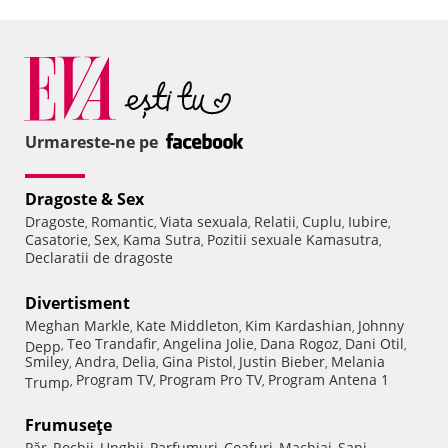
Urmareste-ne pe
Dragoste & Sex
Dragoste
Romantic
Viata sexuala
Relatii
Cuplu
Iubire
,
,
,
,
,
,
Casatorie
Sex
Kama Sutra
Pozitii sexuale Kamasutra
,
,
,
,
Declaratii de dragoste
Divertisment
Meghan Markle
Kate Middleton
Kim Kardashian
Johnny
,
,
,
Teo Trandafir
Angelina Jolie
Dana Rogoz
Dani Otil
Depp
,
,
,
,
,
Smiley
Andra
Delia
Gina Pistol
Justin Bieber
Melania
,
,
,
,
,
Program TV
Program Pro TV
Program Antena 1
Trump
,
,
,
Frumuseţe
Păr
Rochii
Unghii
Parfumuri
Coafuri
Machiaj
Sani