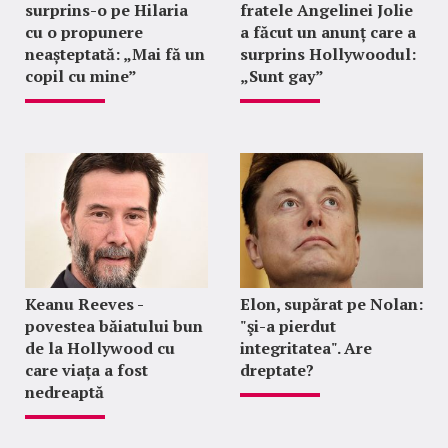
surprins-o pe Hilaria
fratele Angelinei Jolie
cu o propunere
a făcut un anunț care a
neașteptată: „Mai fă un
surprins Hollywoodul:
copil cu mine”
„Sunt gay”
Keanu Reeves -
Elon, supărat pe Nolan:
povestea băiatului bun
"şi-a pierdut
de la Hollywood cu
integritatea". Are
care viața a fost
dreptate?
nedreaptă