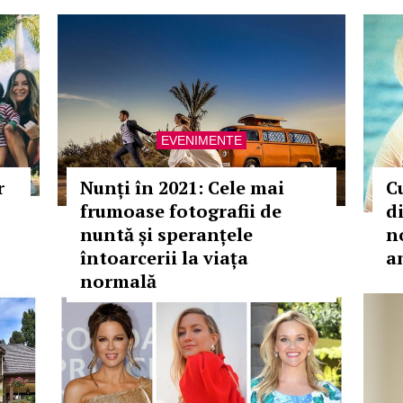
EVENIMENTE
r
Nunți în 2021: Cele mai
C
frumoase fotografii de
di
nuntă și speranțele
no
întoarcerii la viața
a
normală