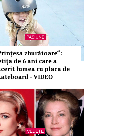
PASIUNE
Prințesa zburătoare“:
tița de 6 ani care a
ucerit lumea cu placa de
kateboard - VIDEO
VEDETE