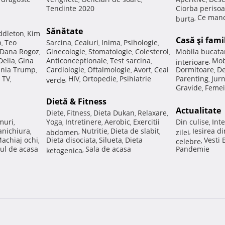
Tendinte 2020
Ciorba perisoa
Ce manc
burta
,
Sănătate
ddleton
Kim
,
Casă şi fami
p
Teo
Sarcina
Ceaiuri
Inima
Psihologie
,
,
,
,
,
Dana Rogoz
Ginecologie
Stomatologie
Colesterol
Mobila bucata
,
,
,
,
Delia
Gina
Anticonceptionale
Test sarcina
Mob
,
,
,
interioare
,
nia Trump
Cardiologie
Oftalmologie
Avort
Ceai
Dormitoare
De
,
,
,
,
,
 TV
HIV
Ortopedie
Psihiatrie
Parenting
Jur
,
verde
,
,
,
,
Gravide
Femei
,
Dietă & Fitness
Actualitate
Diete
Fitness
Dieta Dukan
Relaxare
,
,
,
,
muri
Yoga
Intretinere
Aerobic
Exercitii
Din culise
Inte
,
,
,
,
,
nichiura
Nutritie
Dieta de slabit
Iesirea d
,
abdomen
,
,
,
zilei
,
achiaj ochi
Dieta disociata
Silueta
Dieta
Vesti
,
,
,
celebre
,
ul de acasa
Sala de acasa
Pandemie
ketogenica
,