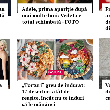
-au
Adele, prima apariție după
F
tă
mai multe luni: Vedeta e
a
total schimbată - FOTO
d
di
PASIUNE
a
„Torturi“ greu de îndurat:
V
17 deserturi atât de
d
reușite, încât nu te înduri
c
să le mănânci