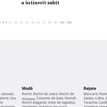
a întinerit subit
7
8
9
10..
20..
30..
40..
50..
60..
70..
80..
90..
100..
200..
Modă
Reţete
a sexuala
Rochii
Rochii de seara
Rochii de
Mancare
Past
,
,
,
,
atorie
Sex
Costume de baie
Pantofi
Salata
Cafea
,
,
mireasa
,
,
,
,
,
ale
Rochii elegante
Inele de logodna
Tocanita
Cockt
,
,
,
e dragoste
Verighete
Ochelari de soare
Aperitive
Dese
,
,
,