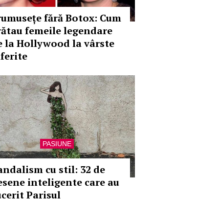
rumusețe fără Botox: Cum
rătau femeile legendare
e la Hollywood la vârste
ferite
PASIUNE
andalism cu stil: 32 de
esene inteligente care au
ucerit Parisul