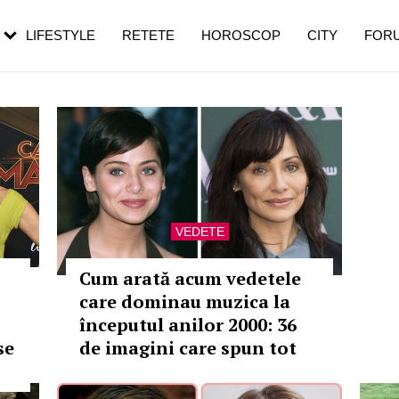
rezești mai des
Cât durează, cum te pregătești și cât
i în vârstă
de dureroasă este investigația
LIFESTYLE
RETETE
HOROSCOP
CITY
FOR
VEDETE
Cum arată acum vedetele
care dominau muzica la
începutul anilor 2000: 36
se
de imagini care spun tot