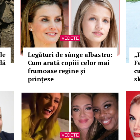
VEDETE
de
Legături de sânge albastru:
„
dă
Cum arată copiii celor mai
Fe
frumoase regine și
c
prințese
s
VEDETE