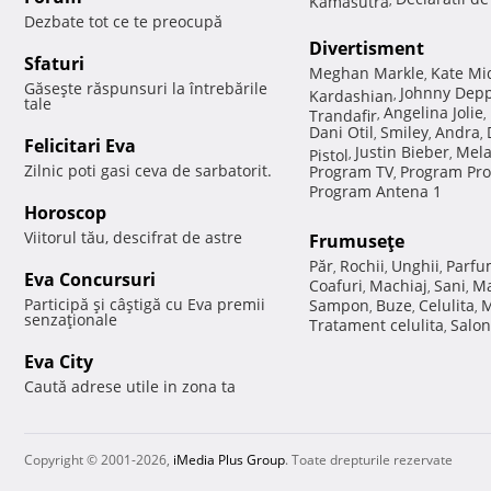
Dezbate tot ce te preocupă
Divertisment
Sfaturi
Meghan Markle
Kate Mi
,
Găseşte răspunsuri la întrebările
Johnny Dep
Kardashian
,
tale
Angelina Jolie
Trandafir
,
,
Dani Otil
Smiley
Andra
,
,
,
Felicitari Eva
Justin Bieber
Mela
Pistol
,
,
Zilnic poti gasi ceva de sarbatorit.
Program TV
Program Pro
,
Program Antena 1
Horoscop
Viitorul tău, descifrat de astre
Frumuseţe
Păr
Rochii
Unghii
Parfu
,
,
,
Eva Concursuri
Coafuri
Machiaj
Sani
Ma
,
,
,
Participă şi câştigă cu Eva premii
Sampon
Buze
Celulita
M
,
,
,
senzaţionale
Tratament celulita
Salon
,
Eva City
Caută adrese utile in zona ta
Copyright © 2001-2026,
iMedia Plus Group
. Toate drepturile rezervate