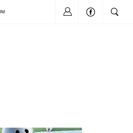
Nu ai cont?
Inregistreaza-
UM