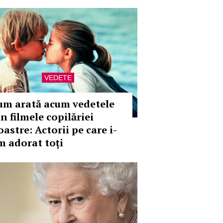
VEDETE
um arată acum vedetele
n filmele copilăriei
astre: Actorii pe care i-
m adorat toți