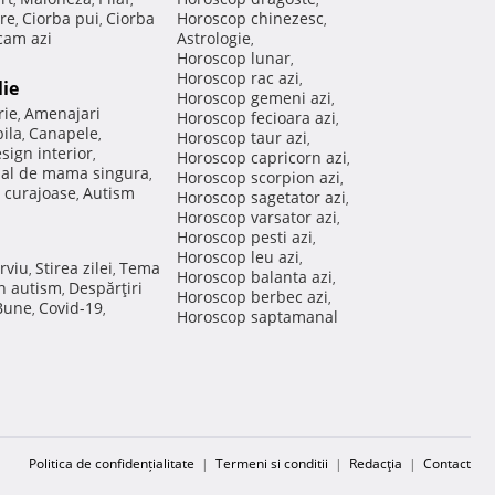
re
Ciorba pui
Ciorba
Horoscop chinezesc
,
,
,
am azi
Astrologie
,
Horoscop lunar
,
Horoscop rac azi
,
lie
Horoscop gemeni azi
,
rie
Amenajari
,
Horoscop fecioara azi
,
ila
Canapele
,
,
Horoscop taur azi
,
sign interior
,
Horoscop capricorn azi
,
nal de mama singura
,
Horoscop scorpion azi
,
 curajoase
Autism
,
Horoscop sagetator azi
,
Horoscop varsator azi
,
Horoscop pesti azi
,
Horoscop leu azi
,
rviu
Stirea zilei
Tema
,
,
Horoscop balanta azi
,
in autism
Despărţiri
,
Horoscop berbec azi
,
 Bune
Covid-19
,
,
Horoscop saptamanal
Politica de confidențialitate
|
Termeni si conditii
|
Redacţia
|
Contact