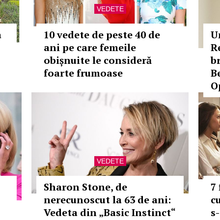
VEDETE
a
10 vedete de peste 40 de
U
ani pe care femeile
R
obișnuite le consideră
b
foarte frumoase
B
O
VEDETE
Sharon Stone, de
7
nerecunoscut la 63 de ani:
c
Vedeta din „Basic Instinct“
s-