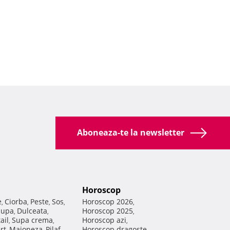
Aboneaza-te la newsletter
Horoscop
e
Ciorba
Peste
Sos
Horoscop 2026
,
,
,
,
,
Supa
Dulceata
Horoscop 2025
,
,
,
ail
Supa crema
Horoscop azi
,
,
,
rt
Maioneza
Pilaf
Horoscop dragoste
,
,
,
,