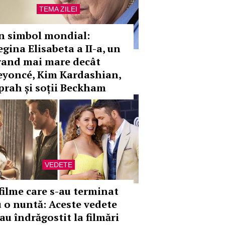
TEMA ZILEI
n simbol mondial:
egina Elisabeta a II-a, un
rand mai mare decât
eyoncé, Kim Kardashian,
prah și soții Beckham
VEDETE
 filme care s-au terminat
u o nuntă: Aceste vedete
au îndrăgostit la filmări