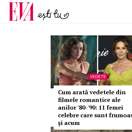
și 60 de ani. De ce te t
Carieră
pe măsură ce înaintez
Actualitate
VEDETE
Cum arată vedetele din
filmele romantice ale
anilor '80-'90: 11 femei
celebre care sunt frumoa
și acum