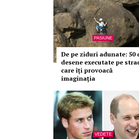
PASIUNE
De pe ziduri adunate: 50 
desene executate pe stra
care îți provoacă
imaginația
VEDETE