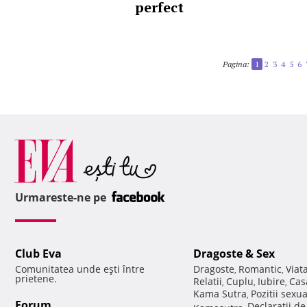
perfect
Pagina:
1
2
3
4
5
6
Urmareste-ne pe
Club Eva
Dragoste & Sex
Comunitatea unde eşti între
Dragoste
Romantic
Viat
,
,
prietene.
Relatii
Cuplu
Iubire
Cas
,
,
,
Kama Sutra
Pozitii sexu
,
Forum
Declaratii d
Kamasutra
,