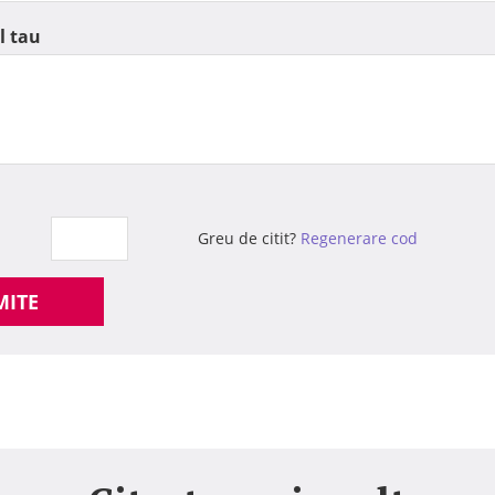
l tau
Greu de citit?
Regenerare cod
MITE