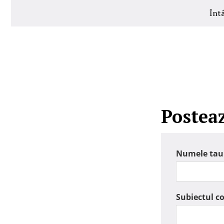
Întâ
Postea
Numele tau
Subiectul c