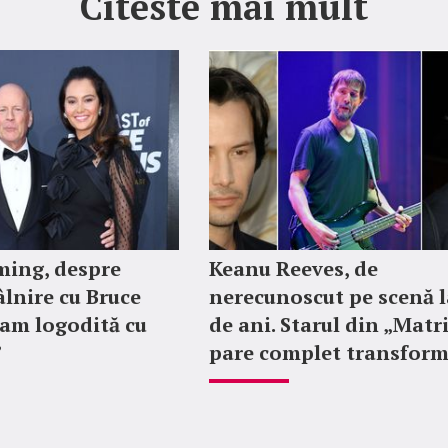
Citeste mai mult
ing, despre
Keanu Reeves, de
lnire cu Bruce
nerecunoscut pe scenă l
ram logodită cu
de ani. Starul din „Matr
”
pare complet transfor