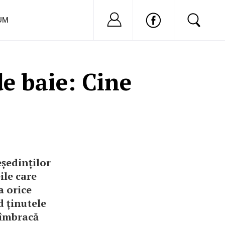
Nu ai cont?
Inregistreaza-
UM
e baie: Cine
eședinților
ile care
a orice
 ținutele
 îmbracă