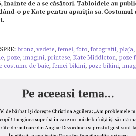
6, înainte de a se căsători. Tabloidele au publ
dând-o pe Kate pentru apariția sa. Costumul d
t.
SPRE:
bronz
,
vedete
,
femei
,
foto
,
fotografii
,
plaja
ie
,
poze
,
imagini
,
printese
,
Kate Middleton
,
poze 
e costume de baie
,
femei bikini
,
poze bikini
,
imagi
Pe aceeasi tema...
fel de bărbat își dorește Christina Aguilera: „Am problemele m
copil! Imaginea superbă în care un pui de bufniță își sărută 
râte dormitoare din Anglia: Dezordinea și prostul gust sunt la
În sfârșit, o explicație: De ce fac femeile selfie-uri sexy