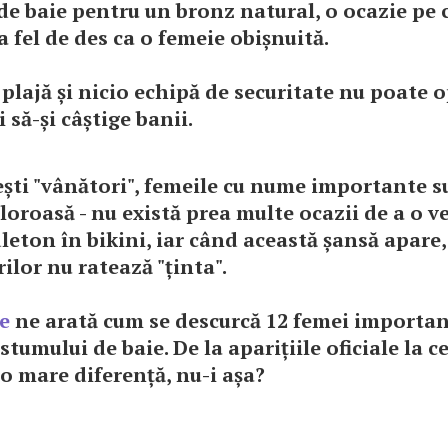
e baie pentru un bronz natural, o ocazie pe c
a fel de des ca o femeie obișnuită.
 plajă și nicio echipă de securitate nu poate o
 să-și câștige banii.
ești "vânători", femeile cu nume importante s
loroasă - nu există prea multe ocazii de a o v
eton în bikini, iar când această șansă apare, 
rilor nu ratează "ținta".
e
ne arată cum se descurcă 12 femei importan
ostumului de baie. De la aparițiile oficiale la c
 o mare diferență, nu-i așa?