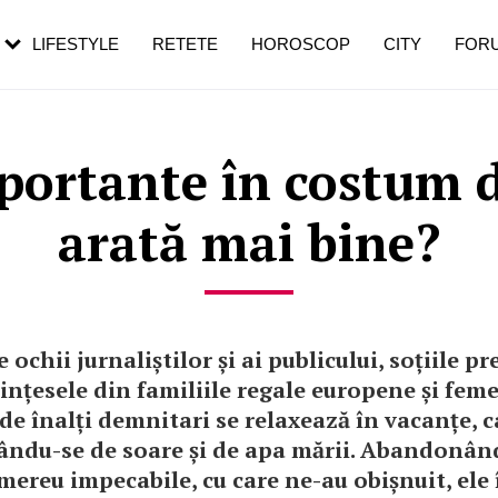
rezești mai des
Cât durează, cum te pregătești și cât
i în vârstă
de dureroasă este investigația
LIFESTYLE
RETETE
HOROSCOP
CITY
FOR
portante în costum d
arată mai bine?
 ochii jurnaliștilor și ai publicului, soțiile pr
rințesele din familiile regale europene și feme
 de înalți demnitari se relaxează în vacanțe, c
ându-se de soare și de apa mării. Abandonând
mereu impecabile, cu care ne-au obișnuit, ele