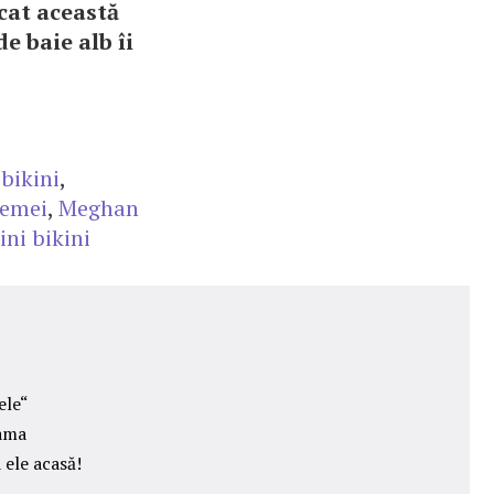
icat această
e baie alb îi
,
bikini
,
femei
,
Meghan
ni bikini
ele“
mama
 ele acasă!