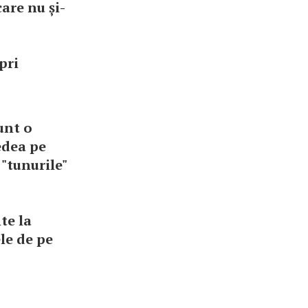
are nu și-
pri
unt o
edea pe
"tunurile"
te la
ele de pe