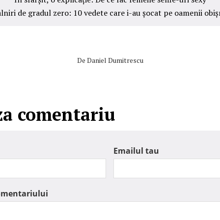
lniri de gradul zero: 10 vedete care i-au șocat pe oamenii obiș
De
Daniel Dumitrescu
za comentariu
Emailul tau
omentariului