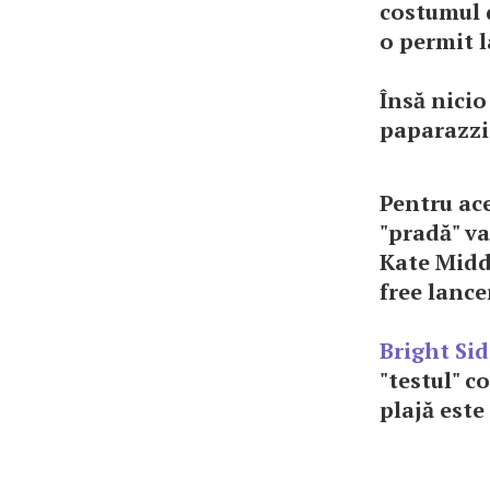
costumul d
o permit l
Însă nicio
paparazzii
Pentru ac
"pradă" va
Kate Middl
free lance
Bright Sid
"testul" c
plajă este