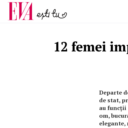
și 60 de ani. De ce te t
Carieră
pe măsură ce înaintez
Actualitate
12 femei im
Departe de
de stat, p
au funcții
om, bucur
elegante, 