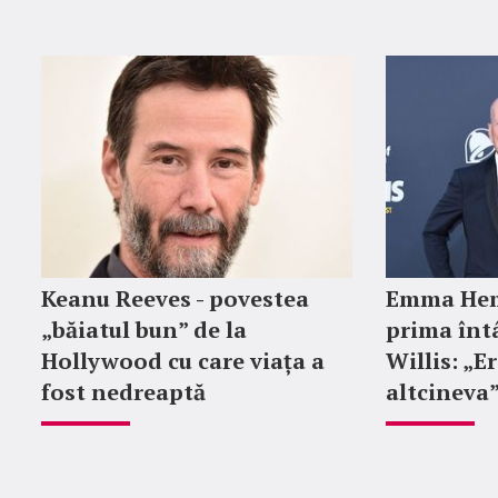
Keanu Reeves - povestea
Emma Hem
„băiatul bun” de la
prima întâ
Hollywood cu care viața a
Willis: „E
fost nedreaptă
altcineva