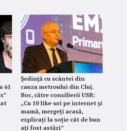
Ședință cu scântei din
a 61
cauza metroului din Cluj.
ix”
Boc, către consilierii USR:
mat
„Cu 10 like-uri pe internet și
mamă, mergeți acasă,
explicați la soție cât de bun
ați fost astăzi”