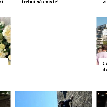
ri
trebui să existe!
zi
C
de