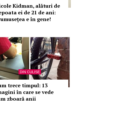
icole Kidman, alături de
epoata ei de 21 de ani:
rumusețea e în gene!
DIN CULISE
um trece timpul: 13
magini în care se vede
um zboară anii