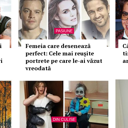
PASIUNE
i
Femeia care desenează
C
perfect: Cele mai reușite
t
i
portrete pe care le-ai văzut
a
vreodată
DIN CULISE