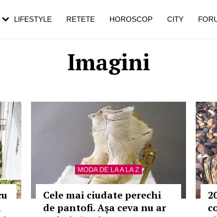
rezești mai des
Cât durează, cum te pregătești și cât
i în vârstă
de dureroasă este investigația
LIFESTYLE
RETETE
HOROSCOP
CITY
FOR
Imagini
MODA DE LA A LA Z
cu
Cele mai ciudate perechi
2
n
de pantofi. Așa ceva nu ar
c