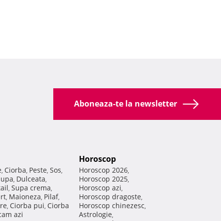
Aboneaza-te la newsletter
Horoscop
e
Ciorba
Peste
Sos
Horoscop 2026
,
,
,
,
,
Supa
Dulceata
Horoscop 2025
,
,
,
ail
Supa crema
Horoscop azi
,
,
,
rt
Maioneza
Pilaf
Horoscop dragoste
,
,
,
,
re
Ciorba pui
Ciorba
Horoscop chinezesc
,
,
,
am azi
Astrologie
,