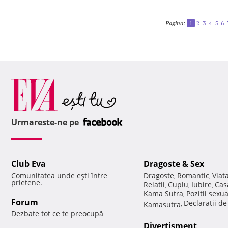
Pagina:
1
2
3
4
5
6
Urmareste-ne pe
Club Eva
Dragoste & Sex
Comunitatea unde eşti între
Dragoste
Romantic
Viat
,
,
prietene.
Relatii
Cuplu
Iubire
Cas
,
,
,
Kama Sutra
Pozitii sexu
,
Forum
Declaratii d
Kamasutra
,
Dezbate tot ce te preocupă
Divertisment