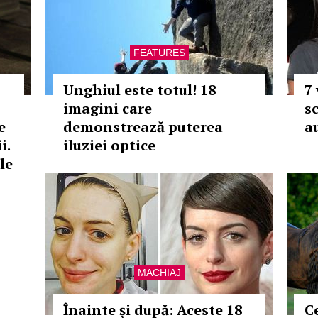
FEATURES
Unghiul este totul! 18
7
imagini care
s
e
demonstrează puterea
au
i.
iluziei optice
le
MACHIAJ
Înainte și după: Aceste 18
C