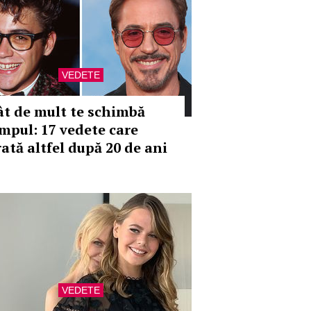
VEDETE
ât de mult te schimbă
impul: 17 vedete care
rată altfel după 20 de ani
VEDETE