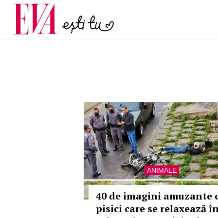
și 60 de ani. De ce te t
Carieră
pe măsură ce înaintez
Actualitate
ANIMALE
40 de imagini amuzante 
pisici care se relaxează î