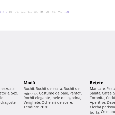
7
8
9
10..
20..
30..
40..
50..
60..
70..
80..
90..
100..
Modă
Reţete
a sexuala
Rochii
Rochii de seara
Rochii de
Mancare
Past
,
,
,
,
atorie
Sex
Costume de baie
Pantofi
Salata
Cafea
,
,
mireasa
,
,
,
,
,
ale
Rochii elegante
Inele de logodna
Tocanita
Cockt
,
,
,
e dragoste
Verighete
Ochelari de soare
Aperitive
Dese
,
,
,
Tendinte 2020
Ciorba perisoa
Ce manc
burta
,