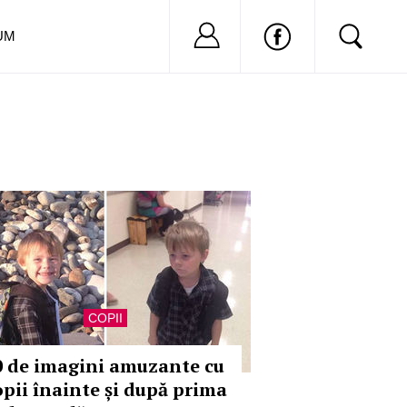
Nu ai cont?
Inregistreaza-
UM
COPII
0 de imagini amuzante cu
opii înainte și după prima