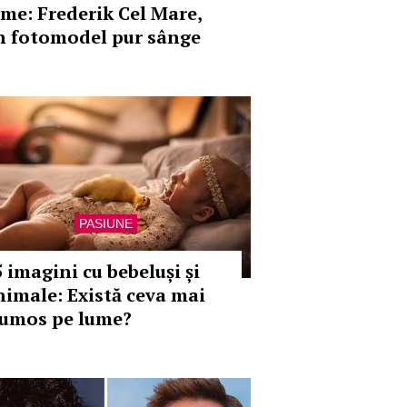
ume: Frederik Cel Mare,
n fotomodel pur sânge
PASIUNE
5 imagini cu bebeluși și
nimale: Există ceva mai
rumos pe lume?