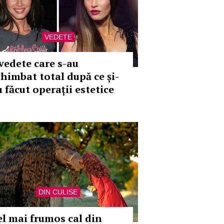
VEDETE
 vedete care s-au
chimbat total după ce și-
 făcut operații estetice
DIN CULISE
el mai frumos cal din