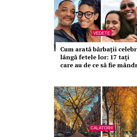
VEDETE
Cum arată bărbații celebr
lângă fetele lor: 17 tați
care au de ce să fie mândr
CALATORII