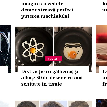
imagini cu vedete
l
demonstrează perfect
u
puterea machiajului
PASIUNE
Distracție cu gălbenuș și
1
albuș: 30 de desene cu ouă
a
schițate în tigaie
f