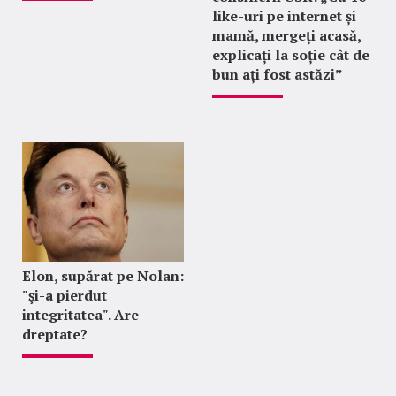
like-uri pe internet și
mamă, mergeți acasă,
explicați la soție cât de
bun ați fost astăzi”
Elon, supărat pe Nolan:
"şi-a pierdut
integritatea". Are
dreptate?