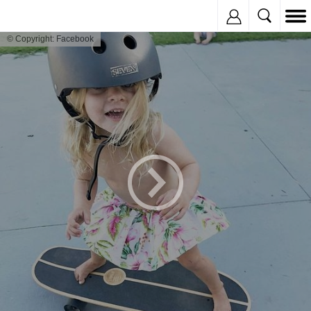
Inregistreaza
© Copyright: Facebook