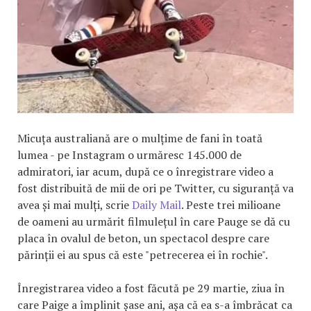
Micuța australiană are o mulțime de fani în toată
lumea - pe Instagram o urmăresc 145.000 de
admiratori, iar acum, după ce o înregistrare video a
fost distribuită de mii de ori pe Twitter, cu siguranță va
avea și mai mulți, scrie
Daily Mail
. Peste trei milioane
de oameni au urmărit filmulețul în care Pauge se dă cu
placa în ovalul de beton, un spectacol despre care
părinții ei au spus că este "petrecerea ei în rochie".
Înregistrarea video a fost făcută pe 29 martie, ziua în
care Paige a împlinit șase ani, așa că ea s-a îmbrăcat ca