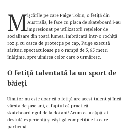
M
ișcările pe care Paige Tobin, o fetiță din
Australia, le face cu placa de skateboard i-au
impresionat pe utilizatorii rețelelor de
socializare din toată lumea. Îmbrăcată într-o rochiță
roz și cu casca de protecție pe cap, Paige execută
sărituri spectaculoase pe o rampă de 3,65 metri
înălțime, spre uimirea celor care o urmăresc.
O fetiță talentată la un sport de
băieți
Uimitor nu este doar că o fetiță are acest talent și încă
vârsta de șase ani, ci faptul că practică
skateboardingul de la doi ani! Acum ea a căpătat
destulă experiență și câștigă competițiile la care
participă.