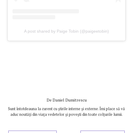
A post shared by Paige Tobin (@paigeetobin)
De
Daniel Dumitrescu
Sunt întotdeauna la curent cu știrile interne și externe. Îmi place să vă
aduc noutăți din viața vedetelor și povești din toate colțurile lumii.