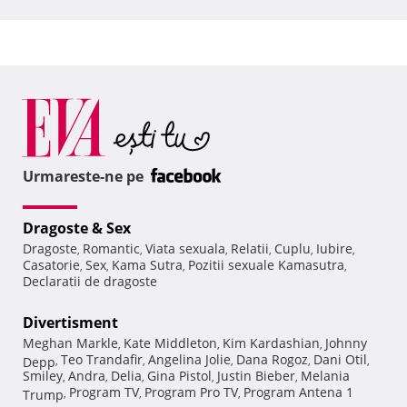
Urmareste-ne pe
Dragoste & Sex
Dragoste
Romantic
Viata sexuala
Relatii
Cuplu
Iubire
,
,
,
,
,
,
Casatorie
Sex
Kama Sutra
Pozitii sexuale Kamasutra
,
,
,
,
Declaratii de dragoste
Divertisment
Meghan Markle
Kate Middleton
Kim Kardashian
Johnny
,
,
,
Teo Trandafir
Angelina Jolie
Dana Rogoz
Dani Otil
Depp
,
,
,
,
,
Smiley
Andra
Delia
Gina Pistol
Justin Bieber
Melania
,
,
,
,
,
Program TV
Program Pro TV
Program Antena 1
Trump
,
,
,