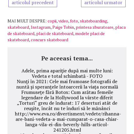
articolul precedent
articolul urmator
MAI MULT DESPRE:
copii
,
video
,
foto
,
skateboarding
,
skateboard
,
Instagram
,
Paige Tobin
,
printesa zburatoare
,
placa
de skateboard
,
placi de skateboard
,
modele placi de
skateboard
,
concurs skateboard
Pe aceeasi tema...
Adele, prima apariție după mai multe luni:
Vedeta e total schimbată - FOTO
Nunți în 2021: Cele mai frumoase fotografii de
nuntă și speranțele întoarcerii la viața normală
Frumusețe fără Botox: Cum arătau femeile
legendare de la Hollywood la vârste diferit
„Torturi“ greu de îndurat: 17 deserturi atât de
reușite, încât nu te înduri să le mănânci
http://www.eva.ro/divertisment/vedete/rihanna-
are-bani-vedeta-a-mai-cumparat-o-casa-chiar-
langa-vila-ei-din-beverly-hills-articol-
241205.html