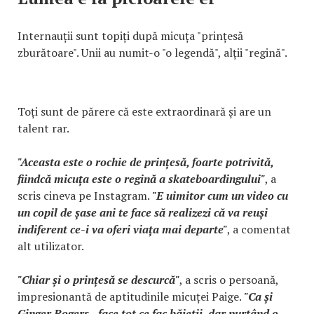
Internauții sunt topiți după micuța "prințesă
zburătoare". Unii au numit-o "o legendă", alții "regină".
Toți sunt de părere că este extraordinară și are un
talent rar.
"Aceasta este o rochie de prințesă, foarte potrivită,
fiindcă micuța este o regină a skateboardingului"
, a
scris cineva pe Instagram.
"E uimitor cum un video cu
un copil de șase ani te face să realizezi că va reuși
indiferent ce-i va oferi viața mai departe"
, a comentat
alt utilizator.
"Chiar și o prințesă se descurcă"
, a scris o persoană,
impresionantă de aptitudinile micuței Paige.
"Ca și
Ginger Rogers - face tot ce fac băieții, dar purtând o