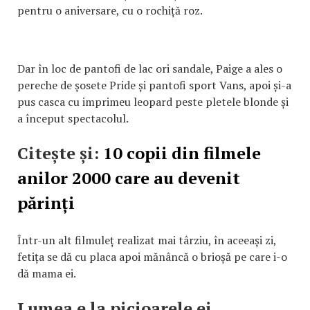
pentru o aniversare, cu o rochiță roz.
Dar în loc de pantofi de lac ori sandale, Paige a ales o
pereche de șosete Pride și pantofi sport Vans, apoi și-a
pus casca cu imprimeu leopard peste pletele blonde și
a început spectacolul.
Citește și:
10 copii din filmele
anilor 2000 care au devenit
părinți
Într-un alt filmuleț realizat mai târziu, în aceeași zi,
fetița se dă cu placa apoi mănâncă o brioșă pe care i-o
dă mama ei.
Lumea e la picioarele ei