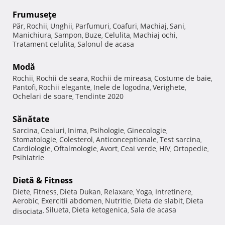
Frumuseţe
Păr
Rochii
Unghii
Parfumuri
Coafuri
Machiaj
Sani
,
,
,
,
,
,
,
Manichiura
Sampon
Buze
Celulita
Machiaj ochi
,
,
,
,
,
Tratament celulita
Salonul de acasa
,
Modă
Rochii
Rochii de seara
Rochii de mireasa
Costume de baie
,
,
,
,
Pantofi
Rochii elegante
Inele de logodna
Verighete
,
,
,
,
Ochelari de soare
Tendinte 2020
,
Sănătate
Sarcina
Ceaiuri
Inima
Psihologie
Ginecologie
,
,
,
,
,
Stomatologie
Colesterol
Anticonceptionale
Test sarcina
,
,
,
,
Cardiologie
Oftalmologie
Avort
Ceai verde
HIV
Ortopedie
,
,
,
,
,
,
Psihiatrie
Dietă & Fitness
Diete
Fitness
Dieta Dukan
Relaxare
Yoga
Intretinere
,
,
,
,
,
,
Aerobic
Exercitii abdomen
Nutritie
Dieta de slabit
Dieta
,
,
,
,
Silueta
Dieta ketogenica
Sala de acasa
disociata
,
,
,