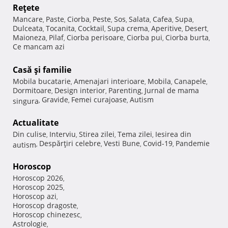
Reţete
Mancare
Paste
Ciorba
Peste
Sos
Salata
Cafea
Supa
,
,
,
,
,
,
,
,
Dulceata
Tocanita
Cocktail
Supa crema
Aperitive
Desert
,
,
,
,
,
,
Maioneza
Pilaf
Ciorba perisoare
Ciorba pui
Ciorba burta
,
,
,
,
,
Ce mancam azi
Casă şi familie
Mobila bucatarie
Amenajari interioare
Mobila
Canapele
,
,
,
,
Dormitoare
Design interior
Parenting
Jurnal de mama
,
,
,
Gravide
Femei curajoase
Autism
singura
,
,
,
Actualitate
Din culise
Interviu
Stirea zilei
Tema zilei
Iesirea din
,
,
,
,
Despărţiri celebre
Vesti Bune
Covid-19
Pandemie
autism
,
,
,
,
Horoscop
Horoscop 2026
,
Horoscop 2025
,
Horoscop azi
,
Horoscop dragoste
,
Horoscop chinezesc
,
Astrologie
,