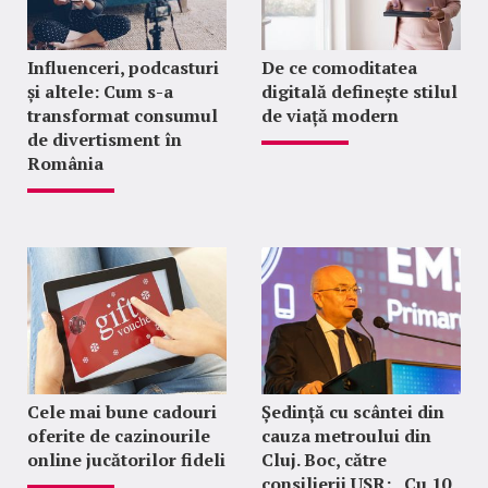
Influenceri, podcasturi
De ce comoditatea
și altele: Cum s-a
digitală definește stilul
transformat consumul
de viață modern
de divertisment în
România
Cele mai bune cadouri
Ședință cu scântei din
oferite de cazinourile
cauza metroului din
online jucătorilor fideli
Cluj. Boc, către
consilierii USR: „Cu 10