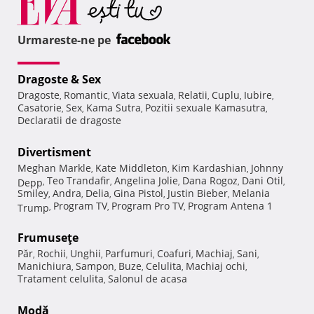
Urmareste-ne pe
Dragoste & Sex
Dragoste
Romantic
Viata sexuala
Relatii
Cuplu
Iubire
,
,
,
,
,
,
Casatorie
Sex
Kama Sutra
Pozitii sexuale Kamasutra
,
,
,
,
Declaratii de dragoste
Divertisment
Meghan Markle
Kate Middleton
Kim Kardashian
Johnny
,
,
,
Teo Trandafir
Angelina Jolie
Dana Rogoz
Dani Otil
Depp
,
,
,
,
,
Smiley
Andra
Delia
Gina Pistol
Justin Bieber
Melania
,
,
,
,
,
Program TV
Program Pro TV
Program Antena 1
Trump
,
,
,
Frumuseţe
Păr
Rochii
Unghii
Parfumuri
Coafuri
Machiaj
Sani
,
,
,
,
,
,
,
Manichiura
Sampon
Buze
Celulita
Machiaj ochi
,
,
,
,
,
Tratament celulita
Salonul de acasa
,
Modă