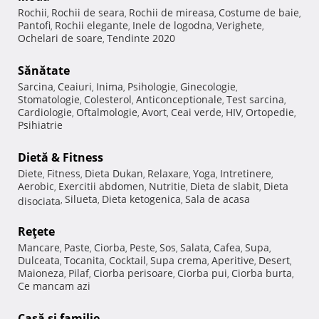
Rochii
Rochii de seara
Rochii de mireasa
Costume de baie
,
,
,
,
Pantofi
Rochii elegante
Inele de logodna
Verighete
,
,
,
,
Ochelari de soare
Tendinte 2020
,
Sănătate
Sarcina
Ceaiuri
Inima
Psihologie
Ginecologie
,
,
,
,
,
Stomatologie
Colesterol
Anticonceptionale
Test sarcina
,
,
,
,
Cardiologie
Oftalmologie
Avort
Ceai verde
HIV
Ortopedie
,
,
,
,
,
,
Psihiatrie
Dietă & Fitness
Diete
Fitness
Dieta Dukan
Relaxare
Yoga
Intretinere
,
,
,
,
,
,
Aerobic
Exercitii abdomen
Nutritie
Dieta de slabit
Dieta
,
,
,
,
Silueta
Dieta ketogenica
Sala de acasa
disociata
,
,
,
Reţete
Mancare
Paste
Ciorba
Peste
Sos
Salata
Cafea
Supa
,
,
,
,
,
,
,
,
Dulceata
Tocanita
Cocktail
Supa crema
Aperitive
Desert
,
,
,
,
,
,
Maioneza
Pilaf
Ciorba perisoare
Ciorba pui
Ciorba burta
,
,
,
,
,
Ce mancam azi
Casă şi familie