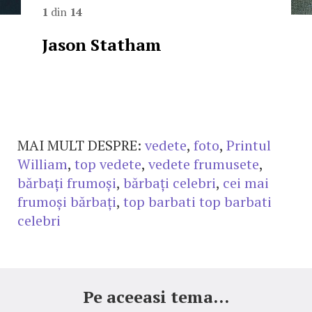
1
din
14
Jason Statham
MAI MULT DESPRE:
vedete
,
foto
,
Printul
William
,
top vedete
,
vedete frumusete
,
bărbați frumoși
,
bărbați celebri
,
cei mai
frumoși bărbați
,
top barbati top barbati
celebri
Pe aceeasi tema...