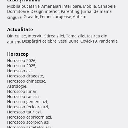
Mobila bucatarie
Amenajari interioare
Mobila
Canapele
,
,
,
,
Dormitoare
Design interior
Parenting
Jurnal de mama
,
,
,
Gravide
Femei curajoase
Autism
singura
,
,
,
Actualitate
Din culise
Interviu
Stirea zilei
Tema zilei
Iesirea din
,
,
,
,
Despărţiri celebre
Vesti Bune
Covid-19
Pandemie
autism
,
,
,
,
Horoscop
Horoscop 2026
,
Horoscop 2025
,
Horoscop azi
,
Horoscop dragoste
,
Horoscop chinezesc
,
Astrologie
,
Horoscop lunar
,
Horoscop rac azi
,
Horoscop gemeni azi
,
Horoscop fecioara azi
,
Horoscop taur azi
,
Horoscop capricorn azi
,
Horoscop scorpion azi
,
Horoscop sagetator azi
,