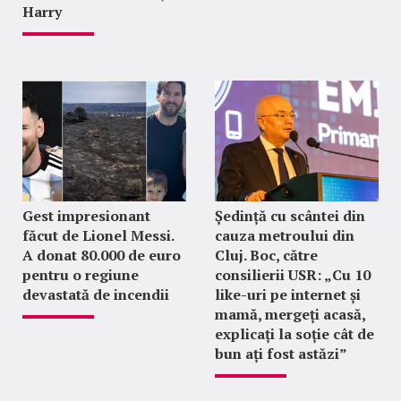
Harry
Gest impresionant
Ședință cu scântei din
făcut de Lionel Messi.
cauza metroului din
A donat 80.000 de euro
Cluj. Boc, către
pentru o regiune
consilierii USR: „Cu 10
devastată de incendii
like-uri pe internet și
mamă, mergeți acasă,
explicați la soție cât de
bun ați fost astăzi”