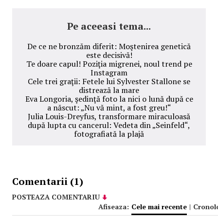
Pe aceeasi tema...
De ce ne bronzăm diferit: Moştenirea genetică
este decisivă!
Te doare capul! Poziţia migrenei, noul trend pe
Instagram
Cele trei graţii: Fetele lui Sylvester Stallone se
distrează la mare
Eva Longoria, şedinţă foto la nici o lună după ce
a născut: „Nu vă mint, a fost greu!“
Julia Louis-Dreyfus, transformare miraculoasă
după lupta cu cancerul: Vedeta din „Seinfeld“,
fotografiată la plajă
Comentarii (1)
POSTEAZA COMENTARIU
Afiseaza:
Cele mai recente
|
Cronol