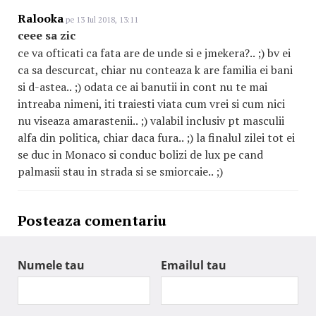
Ralooka
pe 13 Iul 2018, 13:11
ceee sa zic
ce va ofticati ca fata are de unde si e jmekera?.. ;) bv ei
ca sa descurcat, chiar nu conteaza k are familia ei bani
si d-astea.. ;) odata ce ai banutii in cont nu te mai
intreaba nimeni, iti traiesti viata cum vrei si cum nici
nu viseaza amarastenii.. ;) valabil inclusiv pt masculii
alfa din politica, chiar daca fura.. ;) la finalul zilei tot ei
se duc in Monaco si conduc bolizi de lux pe cand
palmasii stau in strada si se smiorcaie.. ;)
Posteaza comentariu
Numele tau
Emailul tau