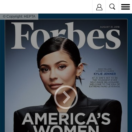
Inregistreaza
© Copyright: HEPTA