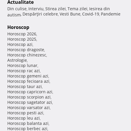
Actualitate
Din culise
Interviu
Stirea zilei
Tema zilei
Iesirea din
,
,
,
,
Despărţiri celebre
Vesti Bune
Covid-19
Pandemie
autism
,
,
,
,
Horoscop
Horoscop 2026
,
Horoscop 2025
,
Horoscop azi
,
Horoscop dragoste
,
Horoscop chinezesc
,
Astrologie
,
Horoscop lunar
,
Horoscop rac azi
,
Horoscop gemeni azi
,
Horoscop fecioara azi
,
Horoscop taur azi
,
Horoscop capricorn azi
,
Horoscop scorpion azi
,
Horoscop sagetator azi
,
Horoscop varsator azi
,
Horoscop pesti azi
,
Horoscop leu azi
,
Horoscop balanta azi
,
Horoscop berbec azi
,