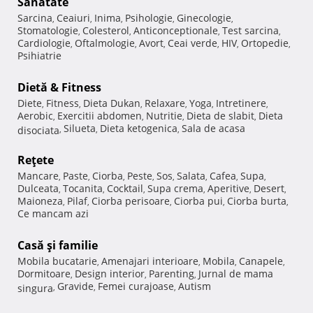
Sănătate
Sarcina
Ceaiuri
Inima
Psihologie
Ginecologie
,
,
,
,
,
Stomatologie
Colesterol
Anticonceptionale
Test sarcina
,
,
,
,
Cardiologie
Oftalmologie
Avort
Ceai verde
HIV
Ortopedie
,
,
,
,
,
,
Psihiatrie
Dietă & Fitness
Diete
Fitness
Dieta Dukan
Relaxare
Yoga
Intretinere
,
,
,
,
,
,
Aerobic
Exercitii abdomen
Nutritie
Dieta de slabit
Dieta
,
,
,
,
Silueta
Dieta ketogenica
Sala de acasa
disociata
,
,
,
Reţete
Mancare
Paste
Ciorba
Peste
Sos
Salata
Cafea
Supa
,
,
,
,
,
,
,
,
Dulceata
Tocanita
Cocktail
Supa crema
Aperitive
Desert
,
,
,
,
,
,
Maioneza
Pilaf
Ciorba perisoare
Ciorba pui
Ciorba burta
,
,
,
,
,
Ce mancam azi
Casă şi familie
Mobila bucatarie
Amenajari interioare
Mobila
Canapele
,
,
,
,
Dormitoare
Design interior
Parenting
Jurnal de mama
,
,
,
Gravide
Femei curajoase
Autism
singura
,
,
,