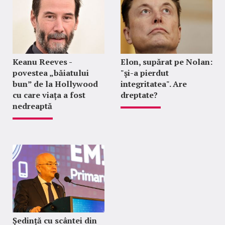
Keanu Reeves -
Elon, supărat pe Nolan:
povestea „băiatului
"şi-a pierdut
bun” de la Hollywood
integritatea". Are
cu care viața a fost
dreptate?
nedreaptă
Ședință cu scântei din