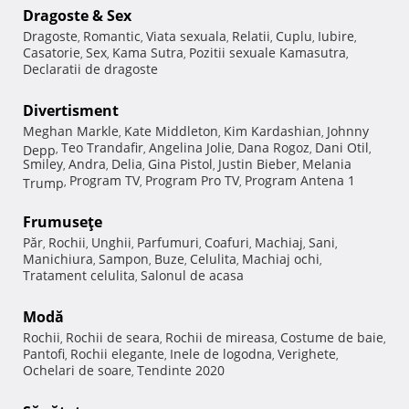
Dragoste & Sex
Dragoste
Romantic
Viata sexuala
Relatii
Cuplu
Iubire
,
,
,
,
,
,
Casatorie
Sex
Kama Sutra
Pozitii sexuale Kamasutra
,
,
,
,
Declaratii de dragoste
Divertisment
Meghan Markle
Kate Middleton
Kim Kardashian
Johnny
,
,
,
Teo Trandafir
Angelina Jolie
Dana Rogoz
Dani Otil
Depp
,
,
,
,
,
Smiley
Andra
Delia
Gina Pistol
Justin Bieber
Melania
,
,
,
,
,
Program TV
Program Pro TV
Program Antena 1
Trump
,
,
,
Frumuseţe
Păr
Rochii
Unghii
Parfumuri
Coafuri
Machiaj
Sani
,
,
,
,
,
,
,
Manichiura
Sampon
Buze
Celulita
Machiaj ochi
,
,
,
,
,
Tratament celulita
Salonul de acasa
,
Modă
Rochii
Rochii de seara
Rochii de mireasa
Costume de baie
,
,
,
,
Pantofi
Rochii elegante
Inele de logodna
Verighete
,
,
,
,
Ochelari de soare
Tendinte 2020
,