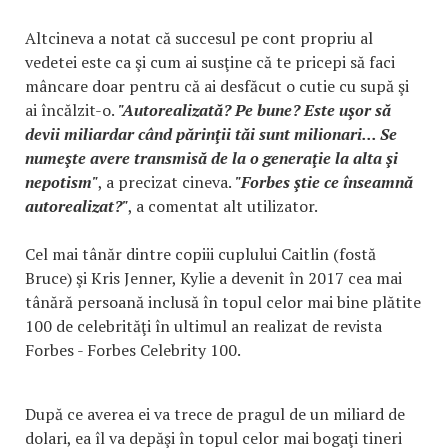
Altcineva a notat că succesul pe cont propriu al
vedetei este ca şi cum ai susţine că te pricepi să faci
mâncare doar pentru că ai desfăcut o cutie cu supă şi
ai încălzit-o.
"Autorealizată? Pe bune? Este uşor să
devii miliardar când părinţii tăi sunt milionari... Se
numeşte avere transmisă de la o generaţie la alta şi
nepotism"
, a precizat cineva.
"Forbes ştie ce înseamnă
autorealizat?"
, a comentat alt utilizator.
Cel mai tânăr dintre copiii cuplului Caitlin (fostă
Bruce) şi Kris Jenner, Kylie a devenit în 2017 cea mai
tânără persoană inclusă în topul celor mai bine plătite
100 de celebrităţi în ultimul an realizat de revista
Forbes - Forbes Celebrity 100.
După ce averea ei va trece de pragul de un miliard de
dolari, ea îl va depăşi în topul celor mai bogaţi tineri