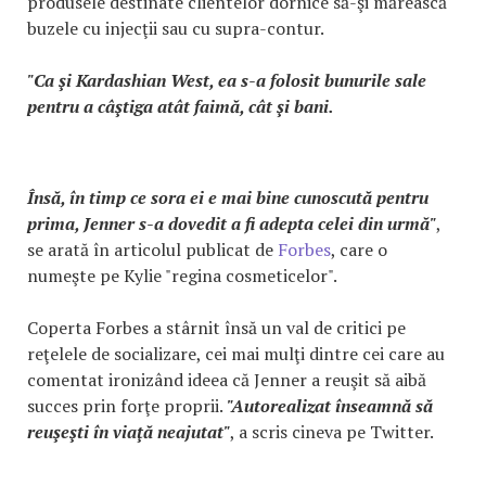
produsele destinate clientelor dornice să-şi mărească
buzele cu injecţii sau cu supra-contur.
"Ca şi Kardashian West, ea s-a folosit bunurile sale
pentru a câştiga atât faimă, cât şi bani.
Însă, în timp ce sora ei e mai bine cunoscută pentru
prima, Jenner s-a dovedit a fi adepta celei din urmă"
,
se arată în articolul publicat de
Forbes
, care o
numeşte pe Kylie "regina cosmeticelor".
Coperta Forbes a stârnit însă un val de critici pe
reţelele de socializare, cei mai mulţi dintre cei care au
comentat ironizând ideea că Jenner a reuşit să aibă
succes prin forţe proprii.
"Autorealizat înseamnă să
reuşeşti în viaţă neajutat"
, a scris cineva pe Twitter.