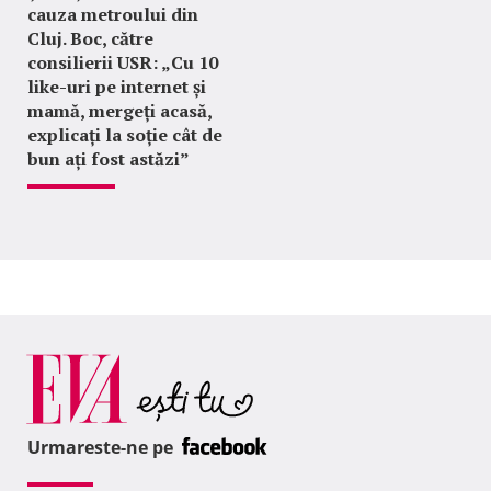
cauza metroului din
Cluj. Boc, către
consilierii USR: „Cu 10
like-uri pe internet și
mamă, mergeți acasă,
explicați la soție cât de
bun ați fost astăzi”
Urmareste-ne pe