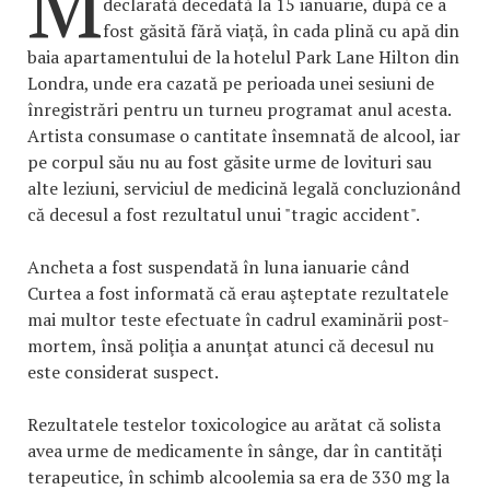
M
declarată decedată la 15 ianuarie, după ce a
fost găsită fără viață, în cada plină cu apă din
baia apartamentului de la hotelul Park Lane Hilton din
Londra, unde era cazată pe perioada unei sesiuni de
înregistrări pentru un turneu programat anul acesta.
Artista consumase o cantitate însemnată de alcool, iar
pe corpul său nu au fost găsite urme de lovituri sau
alte leziuni, serviciul de medicină legală concluzionând
că decesul a fost rezultatul unui "tragic accident".
Ancheta a fost suspendată în luna ianuarie când
Curtea a fost informată că erau aşteptate rezultatele
mai multor teste efectuate în cadrul examinării post-
mortem, însă poliţia a anunţat atunci că decesul nu
este considerat suspect.
Rezultatele testelor toxicologice au arătat că solista
avea urme de medicamente în sânge, dar în cantități
terapeutice, în schimb alcoolemia sa era de 330 mg la