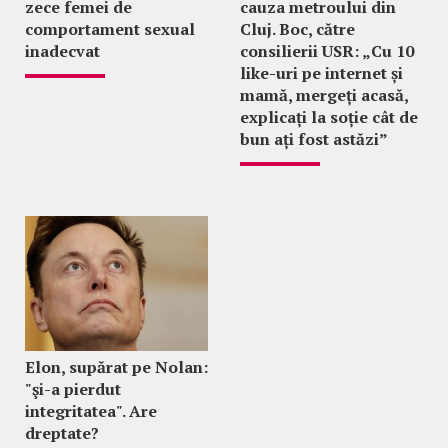
zece femei de
cauza metroului din
comportament sexual
Cluj. Boc, către
inadecvat
consilierii USR: „Cu 10
like-uri pe internet și
mamă, mergeți acasă,
explicați la soție cât de
bun ați fost astăzi”
Elon, supărat pe Nolan:
"şi-a pierdut
integritatea". Are
dreptate?