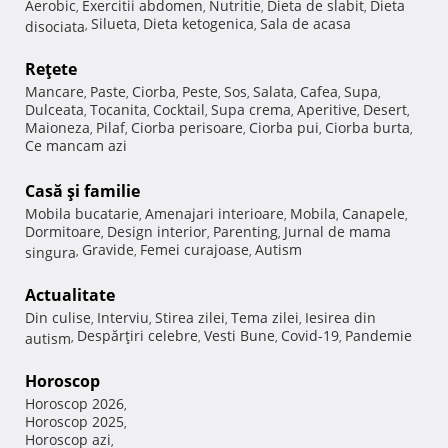
Aerobic
Exercitii abdomen
Nutritie
Dieta de slabit
Dieta
,
,
,
,
Silueta
Dieta ketogenica
Sala de acasa
disociata
,
,
,
Reţete
Mancare
Paste
Ciorba
Peste
Sos
Salata
Cafea
Supa
,
,
,
,
,
,
,
,
Dulceata
Tocanita
Cocktail
Supa crema
Aperitive
Desert
,
,
,
,
,
,
Maioneza
Pilaf
Ciorba perisoare
Ciorba pui
Ciorba burta
,
,
,
,
,
Ce mancam azi
Casă şi familie
Mobila bucatarie
Amenajari interioare
Mobila
Canapele
,
,
,
,
Dormitoare
Design interior
Parenting
Jurnal de mama
,
,
,
Gravide
Femei curajoase
Autism
singura
,
,
,
Actualitate
Din culise
Interviu
Stirea zilei
Tema zilei
Iesirea din
,
,
,
,
Despărţiri celebre
Vesti Bune
Covid-19
Pandemie
autism
,
,
,
,
Horoscop
Horoscop 2026
,
Horoscop 2025
,
Horoscop azi
,