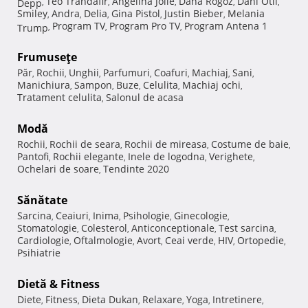
Teo Trandafir
Angelina Jolie
Dana Rogoz
Dani Otil
Depp
,
,
,
,
,
Smiley
Andra
Delia
Gina Pistol
Justin Bieber
Melania
,
,
,
,
,
Program TV
Program Pro TV
Program Antena 1
Trump
,
,
,
Frumuseţe
Păr
Rochii
Unghii
Parfumuri
Coafuri
Machiaj
Sani
,
,
,
,
,
,
,
Manichiura
Sampon
Buze
Celulita
Machiaj ochi
,
,
,
,
,
Tratament celulita
Salonul de acasa
,
Modă
Rochii
Rochii de seara
Rochii de mireasa
Costume de baie
,
,
,
,
Pantofi
Rochii elegante
Inele de logodna
Verighete
,
,
,
,
Ochelari de soare
Tendinte 2020
,
Sănătate
Sarcina
Ceaiuri
Inima
Psihologie
Ginecologie
,
,
,
,
,
Stomatologie
Colesterol
Anticonceptionale
Test sarcina
,
,
,
,
Cardiologie
Oftalmologie
Avort
Ceai verde
HIV
Ortopedie
,
,
,
,
,
,
Psihiatrie
Dietă & Fitness
Diete
Fitness
Dieta Dukan
Relaxare
Yoga
Intretinere
,
,
,
,
,
,