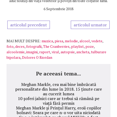
aduc noutăți din viața vedetelor și povești din toate colțurile lumii.
6 Septembrie 2018
articolul precedent
articolul urmator
MAI MULT DESPRE:
muzica
,
piesa
,
melodie
,
alcool
,
vedete
,
foto
,
deces
,
fotografii
,
The Cranberries
,
playlist
,
poze
,
alcoolemie
,
imagini
,
raport
,
viral
,
autopsie
,
ancheta
,
tulburare
bipolara
,
Dolores O Riordan
Pe aceeasi tema...
Meghan Markle, cea mai bine îmbrăcată
personalitate din lume în 2018. 15 ținute care
au cucerit lumea
10 șoferi jalnici care ar trebui să rămână pe
viață fără permis
Meghan Markle și Prințul Harry, eroii copiilor
bolnavi: Seara pe care n-o vor uita niciodată