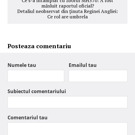
Ce s-a întâmplat cu zborul MH370: A fost
măsluit raportul oficial?
Detaliul neobservat din ținuta Reginei Angliei:
Ce rol are umbrela
Posteaza comentariu
Numele tau
Emailul tau
Subiectul comentariului
Comentariul tau