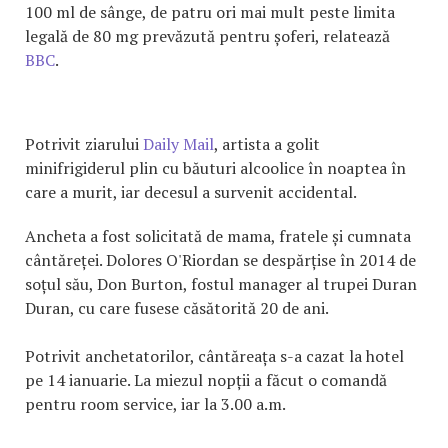
100 ml de sânge, de patru ori mai mult peste limita
legală de 80 mg prevăzută pentru șoferi, relatează
BBC
.
Potrivit ziarului
Daily Mail
, artista a golit
minifrigiderul plin cu băuturi alcoolice în noaptea în
care a murit, iar decesul a survenit accidental.
Ancheta a fost solicitată de mama, fratele și cumnata
cântăreței. Dolores O'Riordan se despărțise în 2014 de
soțul său, Don Burton, fostul manager al trupei Duran
Duran, cu care fusese căsătorită 20 de ani.
Potrivit anchetatorilor, cântăreața s-a cazat la hotel
pe 14 ianuarie. La miezul nopții a făcut o comandă
pentru room service, iar la 3.00 a.m.