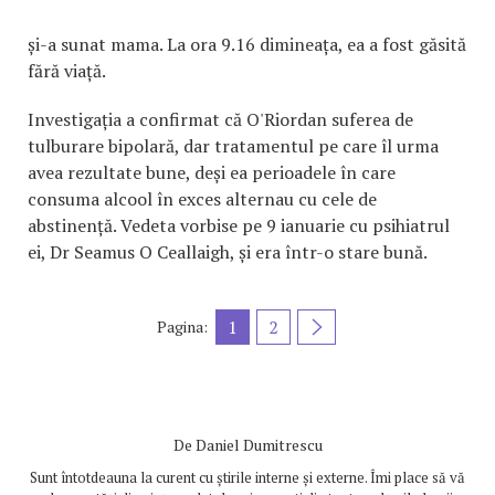
și-a sunat mama. La ora 9.16 dimineața, ea a fost găsită
fără viață.
Investigația a confirmat că O'Riordan suferea de
tulburare bipolară, dar tratamentul pe care îl urma
avea rezultate bune, deși ea perioadele în care
consuma alcool în exces alternau cu cele de
abstinență. Vedeta vorbise pe 9 ianuarie cu psihiatrul
ei, Dr Seamus O Ceallaigh, și era într-o stare bună.
1
2
Pagina:
De
Daniel Dumitrescu
Sunt întotdeauna la curent cu știrile interne și externe. Îmi place să vă