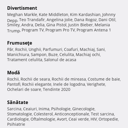
Divertisment
Meghan Markle
Kate Middleton
Kim Kardashian
Johnny
,
,
,
Teo Trandafir
Angelina Jolie
Dana Rogoz
Dani Otil
Depp
,
,
,
,
,
Smiley
Andra
Delia
Gina Pistol
Justin Bieber
Melania
,
,
,
,
,
Program TV
Program Pro TV
Program Antena 1
Trump
,
,
,
Frumuseţe
Păr
Rochii
Unghii
Parfumuri
Coafuri
Machiaj
Sani
,
,
,
,
,
,
,
Manichiura
Sampon
Buze
Celulita
Machiaj ochi
,
,
,
,
,
Tratament celulita
Salonul de acasa
,
Modă
Rochii
Rochii de seara
Rochii de mireasa
Costume de baie
,
,
,
,
Pantofi
Rochii elegante
Inele de logodna
Verighete
,
,
,
,
Ochelari de soare
Tendinte 2020
,
Sănătate
Sarcina
Ceaiuri
Inima
Psihologie
Ginecologie
,
,
,
,
,
Stomatologie
Colesterol
Anticonceptionale
Test sarcina
,
,
,
,
Cardiologie
Oftalmologie
Avort
Ceai verde
HIV
Ortopedie
,
,
,
,
,
,
Psihiatrie