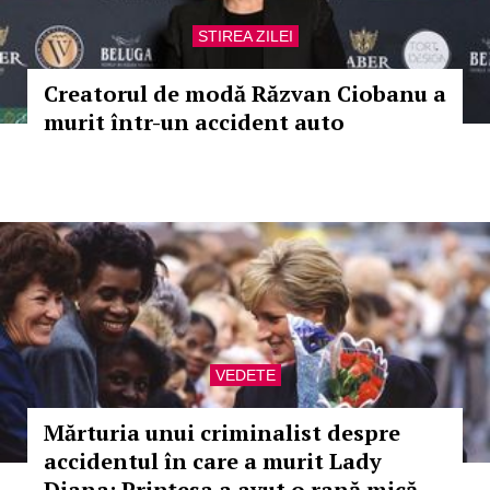
STIREA ZILEI
Creatorul de modă Răzvan Ciobanu a
murit într-un accident auto
VEDETE
Mărturia unui criminalist despre
accidentul în care a murit Lady
Diana: Prințesa a avut o rană mică,