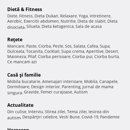
Dietă & Fitness
Diete
Fitness
Dieta Dukan
Relaxare
Yoga
Intretinere
,
,
,
,
,
,
Aerobic
Exercitii abdomen
Nutritie
Dieta de slabit
Dieta
,
,
,
,
Silueta
Dieta ketogenica
Sala de acasa
disociata
,
,
,
Reţete
Mancare
Paste
Ciorba
Peste
Sos
Salata
Cafea
Supa
,
,
,
,
,
,
,
,
Dulceata
Tocanita
Cocktail
Supa crema
Aperitive
Desert
,
,
,
,
,
,
Maioneza
Pilaf
Ciorba perisoare
Ciorba pui
Ciorba burta
,
,
,
,
,
Ce mancam azi
Casă şi familie
Mobila bucatarie
Amenajari interioare
Mobila
Canapele
,
,
,
,
Dormitoare
Design interior
Parenting
Jurnal de mama
,
,
,
Gravide
Femei curajoase
Autism
singura
,
,
,
Actualitate
Din culise
Interviu
Stirea zilei
Tema zilei
Iesirea din
,
,
,
,
Despărţiri celebre
Vesti Bune
Covid-19
Pandemie
autism
,
,
,
,