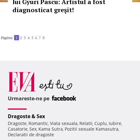
lui Gyuri Pascu: Artistul a fost
diagnosticat greşit!
Pagina:
1
2
3
4
5
6
7
8
Urmareste-ne pe
Dragoste & Sex
Dragoste
Romantic
Viata sexuala
Relatii
Cuplu
Iubire
,
,
,
,
,
,
Casatorie
Sex
Kama Sutra
Pozitii sexuale Kamasutra
,
,
,
,
Declaratii de dragoste