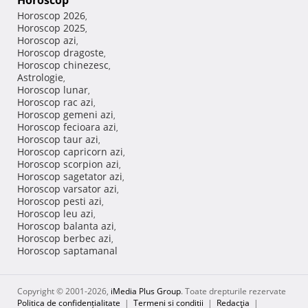
Horoscop
Horoscop 2026
,
Horoscop 2025
,
Horoscop azi
,
Horoscop dragoste
,
Horoscop chinezesc
,
Astrologie
,
Horoscop lunar
,
Horoscop rac azi
,
Horoscop gemeni azi
,
Horoscop fecioara azi
,
Horoscop taur azi
,
Horoscop capricorn azi
,
Horoscop scorpion azi
,
Horoscop sagetator azi
,
Horoscop varsator azi
,
Horoscop pesti azi
,
Horoscop leu azi
,
Horoscop balanta azi
,
Horoscop berbec azi
,
Horoscop saptamanal
Copyright © 2001-2026,
iMedia Plus Group
. Toate drepturile rezervate
Politica de confidențialitate
|
Termeni si conditii
|
Redacţia
|