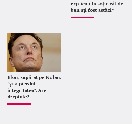
explicați la soție cât de
bun ați fost astăzi”
Elon, supărat pe Nolan:
"şi-a pierdut
integritatea". Are
dreptate?