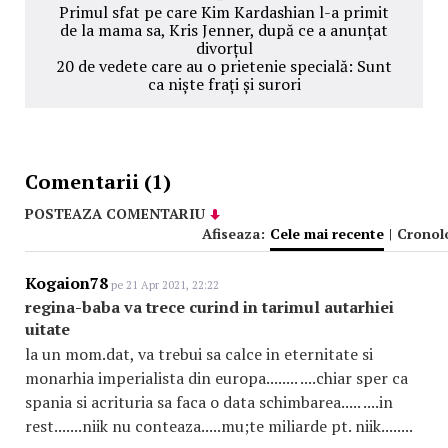
Primul sfat pe care Kim Kardashian l-a primit
de la mama sa, Kris Jenner, după ce a anunțat
divorțul
20 de vedete care au o prietenie specială: Sunt
ca niște frați și surori
Comentarii (1)
POSTEAZA COMENTARIU
Afiseaza:
Cele mai recente
|
Cronol
Kogaion78
pe 21 Apr 2021, 22:22
regina-baba va trece curind in tarimul autarhiei
uitate
la un mom.dat, va trebui sa calce in eternitate si
monarhia imperialista din europa........ ....chiar sper ca
spania si acrituria sa faca o data schimbarea..... ....in
rest.......niik nu conteaza.....mu;te miliarde pt. niik........