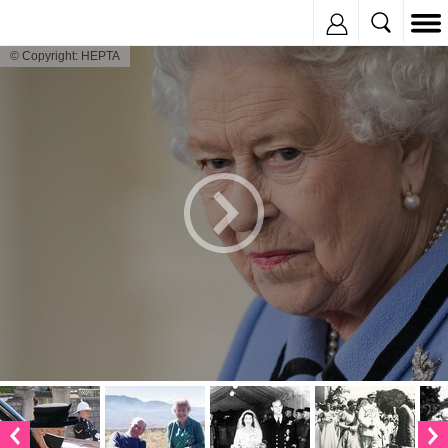
Inregistreaza
© Copyright: HEPTA