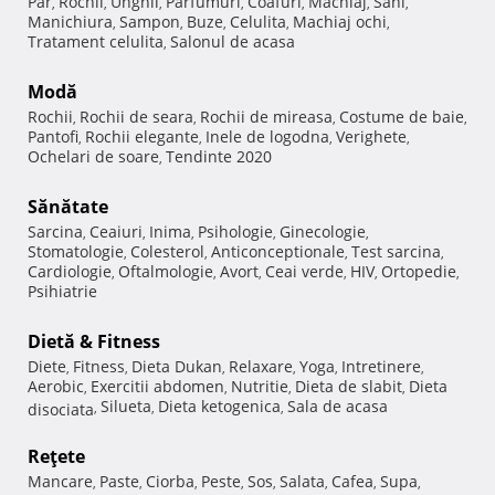
Păr
Rochii
Unghii
Parfumuri
Coafuri
Machiaj
Sani
,
,
,
,
,
,
,
Manichiura
Sampon
Buze
Celulita
Machiaj ochi
,
,
,
,
,
Tratament celulita
Salonul de acasa
,
Modă
Rochii
Rochii de seara
Rochii de mireasa
Costume de baie
,
,
,
,
Pantofi
Rochii elegante
Inele de logodna
Verighete
,
,
,
,
Ochelari de soare
Tendinte 2020
,
Sănătate
Sarcina
Ceaiuri
Inima
Psihologie
Ginecologie
,
,
,
,
,
Stomatologie
Colesterol
Anticonceptionale
Test sarcina
,
,
,
,
Cardiologie
Oftalmologie
Avort
Ceai verde
HIV
Ortopedie
,
,
,
,
,
,
Psihiatrie
Dietă & Fitness
Diete
Fitness
Dieta Dukan
Relaxare
Yoga
Intretinere
,
,
,
,
,
,
Aerobic
Exercitii abdomen
Nutritie
Dieta de slabit
Dieta
,
,
,
,
Silueta
Dieta ketogenica
Sala de acasa
disociata
,
,
,
Reţete
Mancare
Paste
Ciorba
Peste
Sos
Salata
Cafea
Supa
,
,
,
,
,
,
,
,