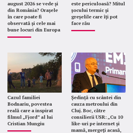
august 2026 se vede și
este periculoasă? Mitul
din România? Orașele
șocului termic și
în care poate fi
greșelile care îți pot
observată și cele mai
face rău
bune locuri din Europa
Cazul familiei
Ședință cu scântei din
Bodnariu, povestea
cauza metroului din
reală care a inspirat
Cluj. Boc, către
filmul „Fjord” al lui
consilierii USR: „Cu 10
Cristian Mungiu
like-uri pe internet și
mamă, mergeți acasă,