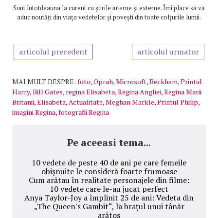
Sunt întotdeauna la curent cu știrile interne și externe. Îmi place să vă
aduc noutăți din viața vedetelor și povești din toate colțurile lumii.
articolul precedent
articolul urmator
MAI MULT DESPRE:
foto
,
Oprah
,
Microsoft
,
Beckham
,
Printul
Harry
,
Bill Gates
,
regina Elisabeta
,
Regina Angliei
,
Regina Marii
Britanii
,
Elisabeta
,
Actualitate
,
Meghan Markle
,
Printul Philip
,
imagini Regina
,
fotografii Regina
Pe aceeasi tema...
10 vedete de peste 40 de ani pe care femeile
obișnuite le consideră foarte frumoase
Cum arătau în realitate personajele din filme:
10 vedete care le-au jucat perfect
Anya Taylor-Joy a împlinit 25 de ani: Vedeta din
„The Queen's Gambit“, la brațul unui tânăr
arătos