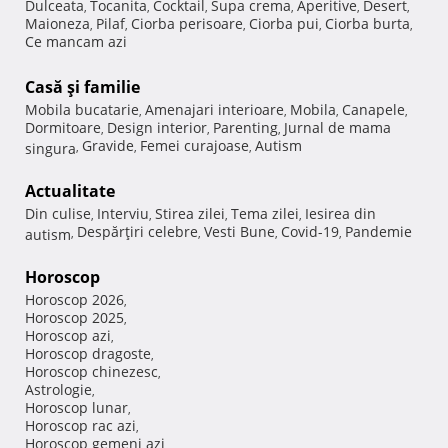
Dulceata
Tocanita
Cocktail
Supa crema
Aperitive
Desert
,
,
,
,
,
,
Maioneza
Pilaf
Ciorba perisoare
Ciorba pui
Ciorba burta
,
,
,
,
,
Ce mancam azi
Casă şi familie
Mobila bucatarie
Amenajari interioare
Mobila
Canapele
,
,
,
,
Dormitoare
Design interior
Parenting
Jurnal de mama
,
,
,
Gravide
Femei curajoase
Autism
singura
,
,
,
Actualitate
Din culise
Interviu
Stirea zilei
Tema zilei
Iesirea din
,
,
,
,
Despărţiri celebre
Vesti Bune
Covid-19
Pandemie
autism
,
,
,
,
Horoscop
Horoscop 2026
,
Horoscop 2025
,
Horoscop azi
,
Horoscop dragoste
,
Horoscop chinezesc
,
Astrologie
,
Horoscop lunar
,
Horoscop rac azi
,
Horoscop gemeni azi
,