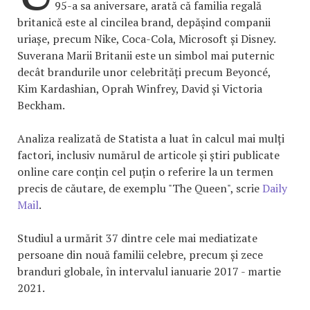
95-a sa aniversare, arată că familia regală
britanică este al cincilea brand, depășind companii
uriașe, precum Nike, Coca-Cola, Microsoft și Disney.
Suverana Marii Britanii este un simbol mai puternic
decât brandurile unor celebrități precum Beyoncé,
Kim Kardashian, Oprah Winfrey, David și Victoria
Beckham.
Analiza realizată de Statista a luat în calcul mai mulți
factori, inclusiv numărul de articole și știri publicate
online care conțin cel puțin o referire la un termen
precis de căutare, de exemplu "The Queen", scrie
Daily
Mail
.
Studiul a urmărit 37 dintre cele mai mediatizate
persoane din nouă familii celebre, precum și zece
branduri globale, în intervalul ianuarie 2017 - martie
2021.