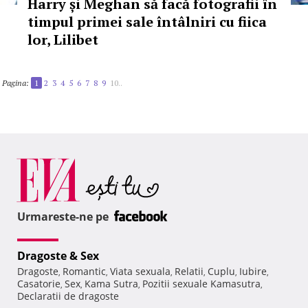
Harry și Meghan să facă fotografii în
timpul primei sale întâlniri cu fiica
lor, Lilibet
Pagina:
1
2
3
4
5
6
7
8
9
10..
Urmareste-ne pe
Dragoste & Sex
Dragoste
Romantic
Viata sexuala
Relatii
Cuplu
Iubire
,
,
,
,
,
,
Casatorie
Sex
Kama Sutra
Pozitii sexuale Kamasutra
,
,
,
,
Declaratii de dragoste