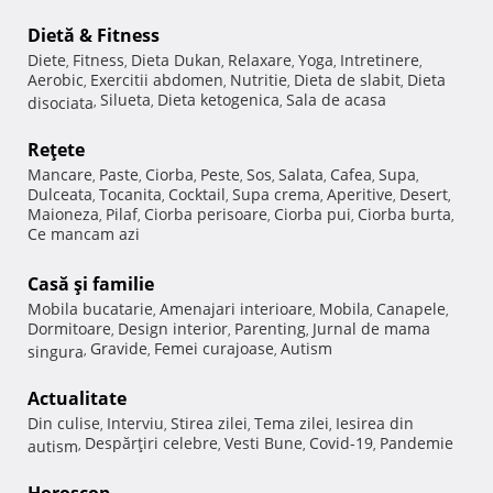
Dietă & Fitness
Diete
Fitness
Dieta Dukan
Relaxare
Yoga
Intretinere
,
,
,
,
,
,
Aerobic
Exercitii abdomen
Nutritie
Dieta de slabit
Dieta
,
,
,
,
Silueta
Dieta ketogenica
Sala de acasa
disociata
,
,
,
Reţete
Mancare
Paste
Ciorba
Peste
Sos
Salata
Cafea
Supa
,
,
,
,
,
,
,
,
Dulceata
Tocanita
Cocktail
Supa crema
Aperitive
Desert
,
,
,
,
,
,
Maioneza
Pilaf
Ciorba perisoare
Ciorba pui
Ciorba burta
,
,
,
,
,
Ce mancam azi
Casă şi familie
Mobila bucatarie
Amenajari interioare
Mobila
Canapele
,
,
,
,
Dormitoare
Design interior
Parenting
Jurnal de mama
,
,
,
Gravide
Femei curajoase
Autism
singura
,
,
,
Actualitate
Din culise
Interviu
Stirea zilei
Tema zilei
Iesirea din
,
,
,
,
Despărţiri celebre
Vesti Bune
Covid-19
Pandemie
autism
,
,
,
,