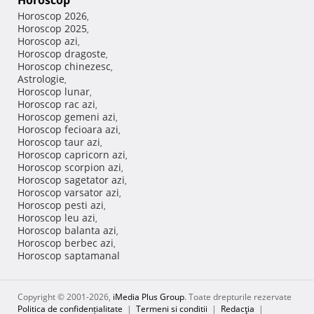
Horoscop
Horoscop 2026
,
Horoscop 2025
,
Horoscop azi
,
Horoscop dragoste
,
Horoscop chinezesc
,
Astrologie
,
Horoscop lunar
,
Horoscop rac azi
,
Horoscop gemeni azi
,
Horoscop fecioara azi
,
Horoscop taur azi
,
Horoscop capricorn azi
,
Horoscop scorpion azi
,
Horoscop sagetator azi
,
Horoscop varsator azi
,
Horoscop pesti azi
,
Horoscop leu azi
,
Horoscop balanta azi
,
Horoscop berbec azi
,
Horoscop saptamanal
Copyright © 2001-2026,
iMedia Plus Group
. Toate drepturile rezervate
Politica de confidențialitate
|
Termeni si conditii
|
Redacţia
|