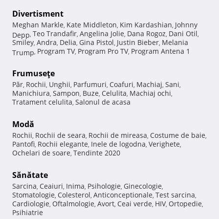
Divertisment
Meghan Markle
Kate Middleton
Kim Kardashian
Johnny
,
,
,
Teo Trandafir
Angelina Jolie
Dana Rogoz
Dani Otil
Depp
,
,
,
,
,
Smiley
Andra
Delia
Gina Pistol
Justin Bieber
Melania
,
,
,
,
,
Program TV
Program Pro TV
Program Antena 1
Trump
,
,
,
Frumuseţe
Păr
Rochii
Unghii
Parfumuri
Coafuri
Machiaj
Sani
,
,
,
,
,
,
,
Manichiura
Sampon
Buze
Celulita
Machiaj ochi
,
,
,
,
,
Tratament celulita
Salonul de acasa
,
Modă
Rochii
Rochii de seara
Rochii de mireasa
Costume de baie
,
,
,
,
Pantofi
Rochii elegante
Inele de logodna
Verighete
,
,
,
,
Ochelari de soare
Tendinte 2020
,
Sănătate
Sarcina
Ceaiuri
Inima
Psihologie
Ginecologie
,
,
,
,
,
Stomatologie
Colesterol
Anticonceptionale
Test sarcina
,
,
,
,
Cardiologie
Oftalmologie
Avort
Ceai verde
HIV
Ortopedie
,
,
,
,
,
,
Psihiatrie