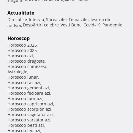
Actualitate
Din culise
Interviu
Stirea zilei
Tema zilei
Iesirea din
,
,
,
,
Despărţiri celebre
Vesti Bune
Covid-19
Pandemie
autism
,
,
,
,
Horoscop
Horoscop 2026
,
Horoscop 2025
,
Horoscop azi
,
Horoscop dragoste
,
Horoscop chinezesc
,
Astrologie
,
Horoscop lunar
,
Horoscop rac azi
,
Horoscop gemeni azi
,
Horoscop fecioara azi
,
Horoscop taur azi
,
Horoscop capricorn azi
,
Horoscop scorpion azi
,
Horoscop sagetator azi
,
Horoscop varsator azi
,
Horoscop pesti azi
,
Horoscop leu azi
,