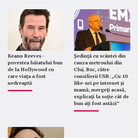
Keanu Reeves -
Ședință cu scântei din
povestea băiatului bun
cauza metroului din
de la Hollywood cu
Cluj. Boc, către
care viața a fost
consilierii USR: „Cu 10
nedreaptă
like-uri pe internet și
mamă, mergeți acasă,
explicați la soție cât de
bun ați fost astăzi”