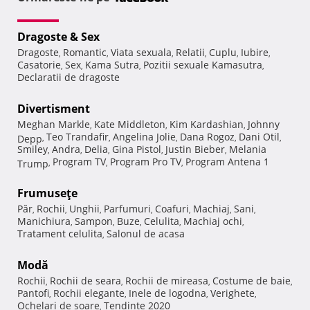
Dragoste & Sex
Dragoste
Romantic
Viata sexuala
Relatii
Cuplu
Iubire
,
,
,
,
,
,
Casatorie
Sex
Kama Sutra
Pozitii sexuale Kamasutra
,
,
,
,
Declaratii de dragoste
Divertisment
Meghan Markle
Kate Middleton
Kim Kardashian
Johnny
,
,
,
Teo Trandafir
Angelina Jolie
Dana Rogoz
Dani Otil
Depp
,
,
,
,
,
Smiley
Andra
Delia
Gina Pistol
Justin Bieber
Melania
,
,
,
,
,
Program TV
Program Pro TV
Program Antena 1
Trump
,
,
,
Frumuseţe
Păr
Rochii
Unghii
Parfumuri
Coafuri
Machiaj
Sani
,
,
,
,
,
,
,
Manichiura
Sampon
Buze
Celulita
Machiaj ochi
,
,
,
,
,
Tratament celulita
Salonul de acasa
,
Modă
Rochii
Rochii de seara
Rochii de mireasa
Costume de baie
,
,
,
,
Pantofi
Rochii elegante
Inele de logodna
Verighete
,
,
,
,
Ochelari de soare
Tendinte 2020
,