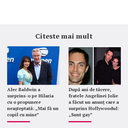
Citeste mai mult
Alec Baldwin a
După ani de tăcere,
surprins-o pe Hilaria
fratele Angelinei Jolie
cu o propunere
a făcut un anunț care a
neașteptată: „Mai fă un
surprins Hollywoodul:
copil cu mine”
„Sunt gay”