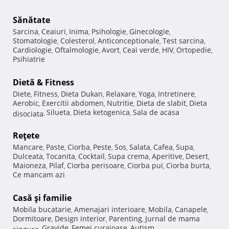
Sănătate
Sarcina
Ceaiuri
Inima
Psihologie
Ginecologie
,
,
,
,
,
Stomatologie
Colesterol
Anticonceptionale
Test sarcina
,
,
,
,
Cardiologie
Oftalmologie
Avort
Ceai verde
HIV
Ortopedie
,
,
,
,
,
,
Psihiatrie
Dietă & Fitness
Diete
Fitness
Dieta Dukan
Relaxare
Yoga
Intretinere
,
,
,
,
,
,
Aerobic
Exercitii abdomen
Nutritie
Dieta de slabit
Dieta
,
,
,
,
Silueta
Dieta ketogenica
Sala de acasa
disociata
,
,
,
Reţete
Mancare
Paste
Ciorba
Peste
Sos
Salata
Cafea
Supa
,
,
,
,
,
,
,
,
Dulceata
Tocanita
Cocktail
Supa crema
Aperitive
Desert
,
,
,
,
,
,
Maioneza
Pilaf
Ciorba perisoare
Ciorba pui
Ciorba burta
,
,
,
,
,
Ce mancam azi
Casă şi familie
Mobila bucatarie
Amenajari interioare
Mobila
Canapele
,
,
,
,
Dormitoare
Design interior
Parenting
Jurnal de mama
,
,
,
Gravide
Femei curajoase
Autism
singura
,
,
,