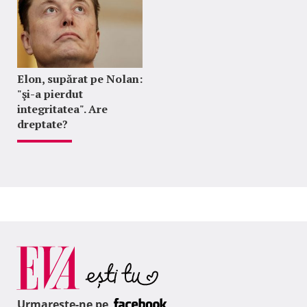
Elon, supărat pe Nolan:
"şi-a pierdut
integritatea". Are
dreptate?
Urmareste-ne pe