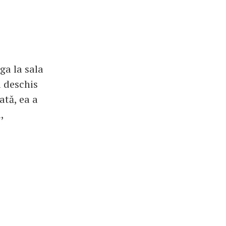
ga la sala
a deschis
ată, ea a
,