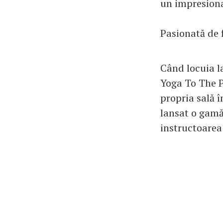
un impresiona
Pasionată de f
Când locuia la
Yoga To The P
propria sală 
lansat o gamă
instructoarea