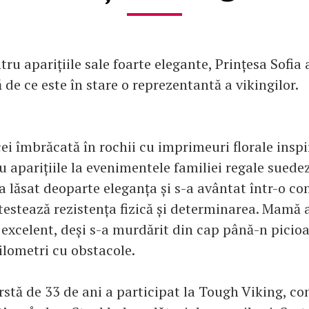
ru aparițiile sale foarte elegante, Prințesa Sofia 
de ce este în stare o reprezentantă a vikingilor.
cei îmbrăcată în rochii cu imprimeuri florale inspi
u aparițiile la evenimentele familiei regale suedez
 a lăsat deoparte eleganța și s-a avântat într-o co
testează rezistența fizică și determinarea. Mamă a
 excelent, deși s-a murdărit din cap până-n picioa
ilometri cu obstacole.
rstă de 33 de ani a participat la Tough Viking, co