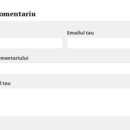
comentariu
Emailul tau
omentariului
l tau