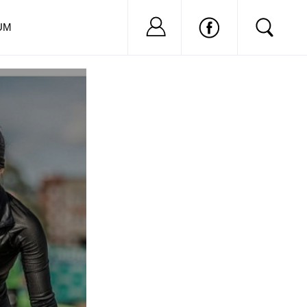
Nu ai cont?
Inregistreaza-
UM