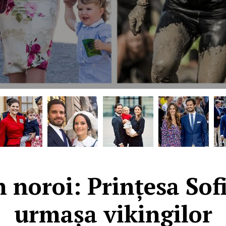
n noroi: Prințesa Sofi
urmașa vikingilor