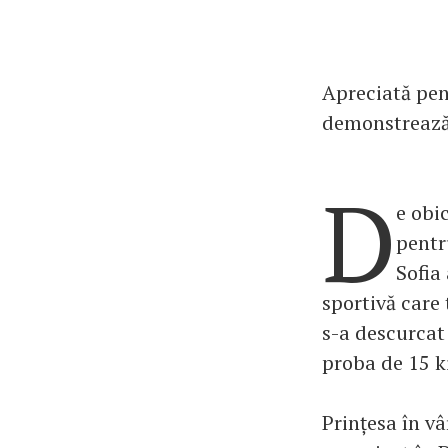
Apreciată pent
demonstrează 
D
e obi
pentr
Sofia
sportivă care 
s-a descurcat
proba de 15 k
Prințesa în vâ