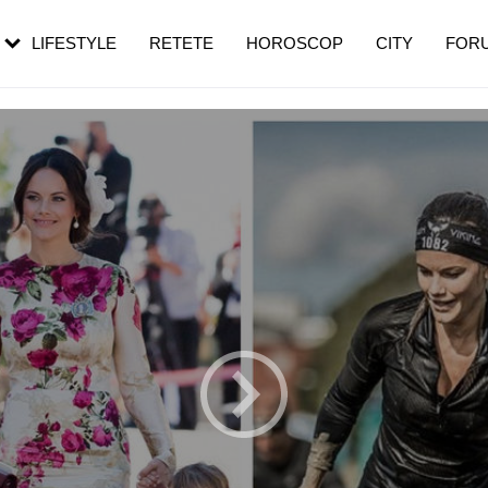
rezești mai des
Cât durează, cum te pregătești și cât
i în vârstă
de dureroasă este investigația
LIFESTYLE
RETETE
HOROSCOP
CITY
FOR