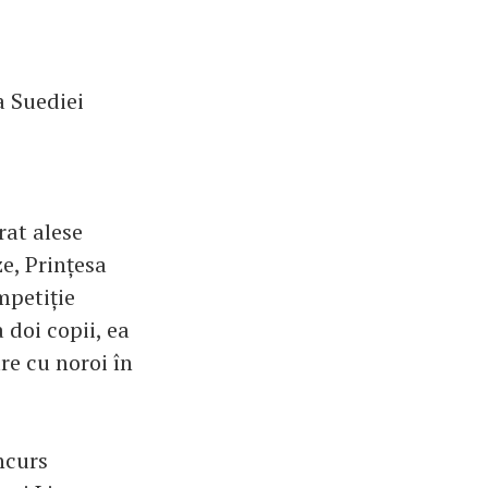
a Suediei
rat alese
e, Prințesa
mpetiție
 doi copii, ea
re cu noroi în
ncurs