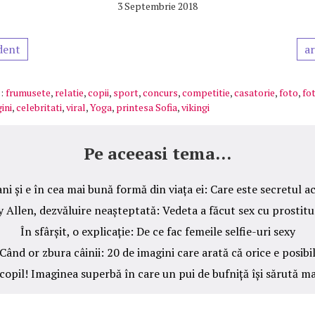
3 Septembrie 2018
dent
ar
:
frumusete
,
relatie
,
copii
,
sport
,
concurs
,
competitie
,
casatorie
,
foto
,
fot
ini
,
celebritati
,
viral
,
Yoga
,
printesa Sofia
,
vikingi
Pe aceeasi tema...
ni și e în cea mai bună formă din viața ei: Care este secretul a
y Allen, dezvăluire neașteptată: Vedeta a făcut sex cu prostit
În sfârșit, o explicație: De ce fac femeile selfie-uri sexy
Când or zbura câinii: 20 de imagini care arată că orice e posibi
copil! Imaginea superbă în care un pui de bufniță își sărută 