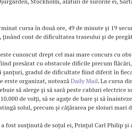
jurgården, Stockholm, alături de surorile ei, Sarta
rminat cursa în două ore, 49 de minute și 19 sec
 ținând cont de dificultatea traseului și de pregăti
este cunoscut drept cel mai mare concurs cu obs
iind presărat cu obstacole dificile precum flăcări,
i șanțuri, gradul de dificultate fiind diferit în fiec
re erste organizat, notează
Daily Mail
. La cursa di
ebuie să alerge și să sară peste cabluri electrice 
10.000 de volți, să se agațe de bare și să înaintez
 atingă solul, precum și cățărarea pe sloiuri mari 
 a fost susținută de soțul ei, Prințul Carl Philip și