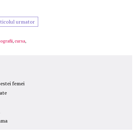
ticolul urmator
ografii
,
cursa
,
cestei femei
uate
l
mama