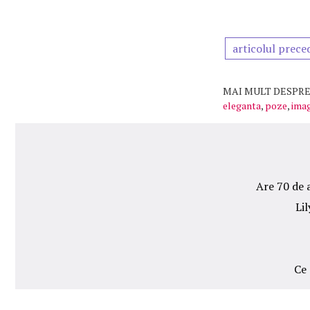
articolul prece
MAI MULT DESPRE
eleganta
,
poze
,
imag
Are 70 de a
Lil
Ce 