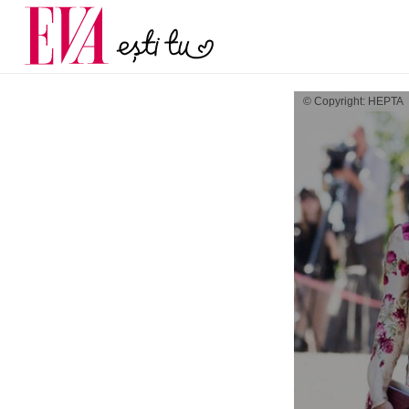
și 60 de ani. De ce te t
Carieră
pe măsură ce înaintez
Actualitate
© Copyright: HEPTA