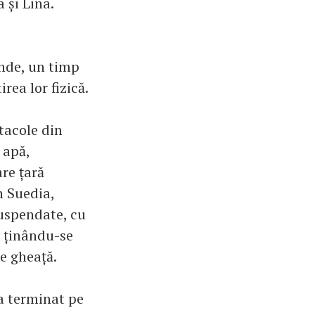
 și Lina.
unde, un timp
rea lor fizică.
tacole din
 apă,
are țară
n Suedia,
suspendate, cu
e ținându-se
de gheață.
 a terminat pe