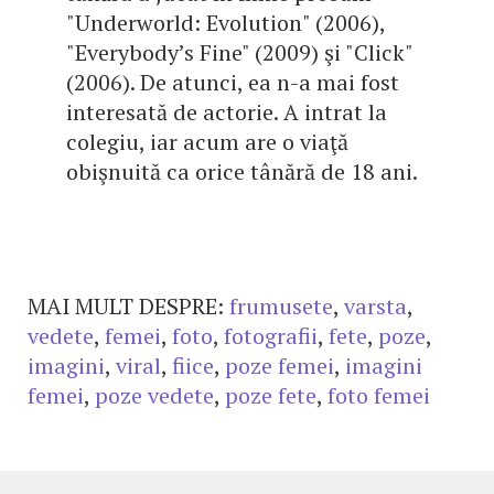
"Underworld: Evolution" (2006),
"Everybody’s Fine" (2009) şi "Click"
(2006). De atunci, ea n-a mai fost
interesată de actorie. A intrat la
colegiu, iar acum are o viaţă
obişnuită ca orice tânără de 18 ani.
MAI MULT DESPRE:
frumusete
,
varsta
,
vedete
,
femei
,
foto
,
fotografii
,
fete
,
poze
,
imagini
,
viral
,
fiice
,
poze femei
,
imagini
femei
,
poze vedete
,
poze fete
,
foto femei