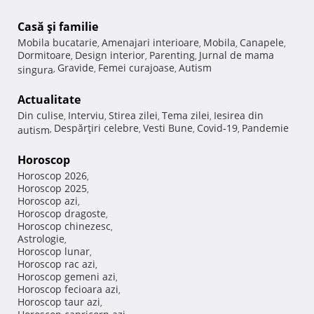
Casă şi familie
Mobila bucatarie
Amenajari interioare
Mobila
Canapele
,
,
,
,
Dormitoare
Design interior
Parenting
Jurnal de mama
,
,
,
Gravide
Femei curajoase
Autism
singura
,
,
,
Actualitate
Din culise
Interviu
Stirea zilei
Tema zilei
Iesirea din
,
,
,
,
Despărţiri celebre
Vesti Bune
Covid-19
Pandemie
autism
,
,
,
,
Horoscop
Horoscop 2026
,
Horoscop 2025
,
Horoscop azi
,
Horoscop dragoste
,
Horoscop chinezesc
,
Astrologie
,
Horoscop lunar
,
Horoscop rac azi
,
Horoscop gemeni azi
,
Horoscop fecioara azi
,
Horoscop taur azi
,