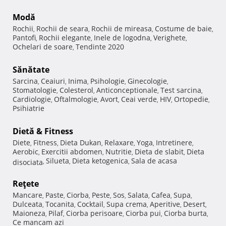
Modă
Rochii
Rochii de seara
Rochii de mireasa
Costume de baie
,
,
,
,
Pantofi
Rochii elegante
Inele de logodna
Verighete
,
,
,
,
Ochelari de soare
Tendinte 2020
,
Sănătate
Sarcina
Ceaiuri
Inima
Psihologie
Ginecologie
,
,
,
,
,
Stomatologie
Colesterol
Anticonceptionale
Test sarcina
,
,
,
,
Cardiologie
Oftalmologie
Avort
Ceai verde
HIV
Ortopedie
,
,
,
,
,
,
Psihiatrie
Dietă & Fitness
Diete
Fitness
Dieta Dukan
Relaxare
Yoga
Intretinere
,
,
,
,
,
,
Aerobic
Exercitii abdomen
Nutritie
Dieta de slabit
Dieta
,
,
,
,
Silueta
Dieta ketogenica
Sala de acasa
disociata
,
,
,
Reţete
Mancare
Paste
Ciorba
Peste
Sos
Salata
Cafea
Supa
,
,
,
,
,
,
,
,
Dulceata
Tocanita
Cocktail
Supa crema
Aperitive
Desert
,
,
,
,
,
,
Maioneza
Pilaf
Ciorba perisoare
Ciorba pui
Ciorba burta
,
,
,
,
,
Ce mancam azi