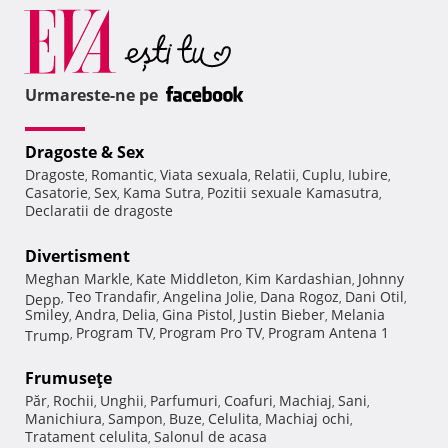
Urmareste-ne pe
Dragoste & Sex
Dragoste
Romantic
Viata sexuala
Relatii
Cuplu
Iubire
,
,
,
,
,
,
Casatorie
Sex
Kama Sutra
Pozitii sexuale Kamasutra
,
,
,
,
Declaratii de dragoste
Divertisment
Meghan Markle
Kate Middleton
Kim Kardashian
Johnny
,
,
,
Teo Trandafir
Angelina Jolie
Dana Rogoz
Dani Otil
Depp
,
,
,
,
,
Smiley
Andra
Delia
Gina Pistol
Justin Bieber
Melania
,
,
,
,
,
Program TV
Program Pro TV
Program Antena 1
Trump
,
,
,
Frumuseţe
Păr
Rochii
Unghii
Parfumuri
Coafuri
Machiaj
Sani
,
,
,
,
,
,
,
Manichiura
Sampon
Buze
Celulita
Machiaj ochi
,
,
,
,
,
Tratament celulita
Salonul de acasa
,