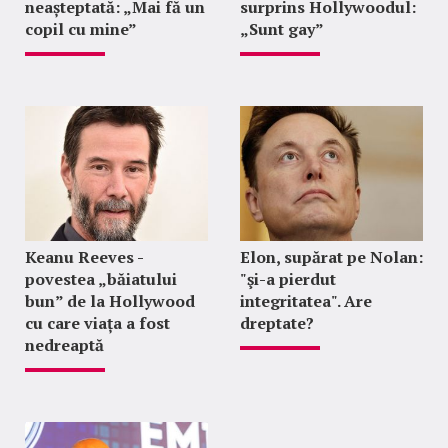
neașteptată: „Mai fă un
surprins Hollywoodul:
copil cu mine”
„Sunt gay”
Keanu Reeves -
Elon, supărat pe Nolan:
povestea „băiatului
"şi-a pierdut
bun” de la Hollywood
integritatea". Are
cu care viața a fost
dreptate?
nedreaptă