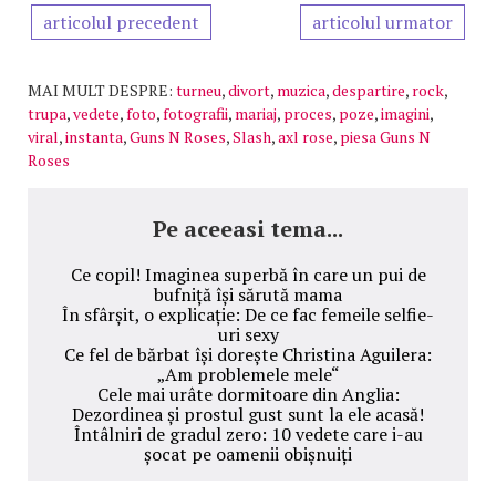
articolul precedent
articolul urmator
MAI MULT DESPRE:
turneu
,
divort
,
muzica
,
despartire
,
rock
,
trupa
,
vedete
,
foto
,
fotografii
,
mariaj
,
proces
,
poze
,
imagini
,
viral
,
instanta
,
Guns N Roses
,
Slash
,
axl rose
,
piesa Guns N
Roses
Pe aceeasi tema...
Ce copil! Imaginea superbă în care un pui de
bufniță își sărută mama
În sfârșit, o explicație: De ce fac femeile selfie-
uri sexy
Ce fel de bărbat își dorește Christina Aguilera:
„Am problemele mele“
Cele mai urâte dormitoare din Anglia:
Dezordinea și prostul gust sunt la ele acasă!
Întâlniri de gradul zero: 10 vedete care i-au
șocat pe oamenii obișnuiți