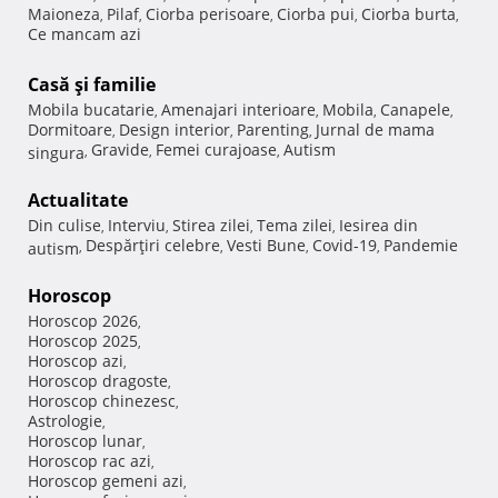
Maioneza
Pilaf
Ciorba perisoare
Ciorba pui
Ciorba burta
,
,
,
,
,
Ce mancam azi
Casă şi familie
Mobila bucatarie
Amenajari interioare
Mobila
Canapele
,
,
,
,
Dormitoare
Design interior
Parenting
Jurnal de mama
,
,
,
Gravide
Femei curajoase
Autism
singura
,
,
,
Actualitate
Din culise
Interviu
Stirea zilei
Tema zilei
Iesirea din
,
,
,
,
Despărţiri celebre
Vesti Bune
Covid-19
Pandemie
autism
,
,
,
,
Horoscop
Horoscop 2026
,
Horoscop 2025
,
Horoscop azi
,
Horoscop dragoste
,
Horoscop chinezesc
,
Astrologie
,
Horoscop lunar
,
Horoscop rac azi
,
Horoscop gemeni azi
,