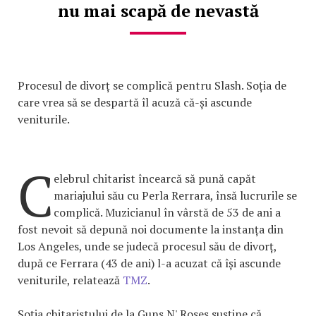
nu mai scapă de nevastă
Procesul de divorț se complică pentru Slash. Soția de
care vrea să se despartă îl acuză că-și ascunde
veniturile.
C
elebrul chitarist încearcă să pună capăt
mariajului său cu Perla Rerrara, însă lucrurile se
complică. Muzicianul în vârstă de 53 de ani a
fost nevoit să depună noi documente la instanța din
Los Angeles, unde se judecă procesul său de divorț,
după ce Ferrara (43 de ani) l-a acuzat că își ascunde
veniturile, relatează
TMZ
.
Soția chitaristului de la Guns N' Roses susține că