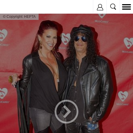
Inregistreaza
© Copyright: HEPTA