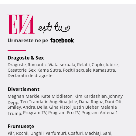
Urmareste-ne pe
Dragoste & Sex
Dragoste
Romantic
Viata sexuala
Relatii
Cuplu
Iubire
,
,
,
,
,
,
Casatorie
Sex
Kama Sutra
Pozitii sexuale Kamasutra
,
,
,
,
Declaratii de dragoste
Divertisment
Meghan Markle
Kate Middleton
Kim Kardashian
Johnny
,
,
,
Teo Trandafir
Angelina Jolie
Dana Rogoz
Dani Otil
Depp
,
,
,
,
,
Smiley
Andra
Delia
Gina Pistol
Justin Bieber
Melania
,
,
,
,
,
Program TV
Program Pro TV
Program Antena 1
Trump
,
,
,
Frumuseţe
Păr
Rochii
Unghii
Parfumuri
Coafuri
Machiaj
Sani
,
,
,
,
,
,
,