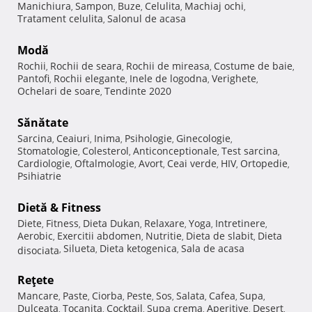
Manichiura
Sampon
Buze
Celulita
Machiaj ochi
,
,
,
,
,
Tratament celulita
Salonul de acasa
,
Modă
Rochii
Rochii de seara
Rochii de mireasa
Costume de baie
,
,
,
,
Pantofi
Rochii elegante
Inele de logodna
Verighete
,
,
,
,
Ochelari de soare
Tendinte 2020
,
Sănătate
Sarcina
Ceaiuri
Inima
Psihologie
Ginecologie
,
,
,
,
,
Stomatologie
Colesterol
Anticonceptionale
Test sarcina
,
,
,
,
Cardiologie
Oftalmologie
Avort
Ceai verde
HIV
Ortopedie
,
,
,
,
,
,
Psihiatrie
Dietă & Fitness
Diete
Fitness
Dieta Dukan
Relaxare
Yoga
Intretinere
,
,
,
,
,
,
Aerobic
Exercitii abdomen
Nutritie
Dieta de slabit
Dieta
,
,
,
,
Silueta
Dieta ketogenica
Sala de acasa
disociata
,
,
,
Reţete
Mancare
Paste
Ciorba
Peste
Sos
Salata
Cafea
Supa
,
,
,
,
,
,
,
,
Dulceata
Tocanita
Cocktail
Supa crema
Aperitive
Desert
,
,
,
,
,
,