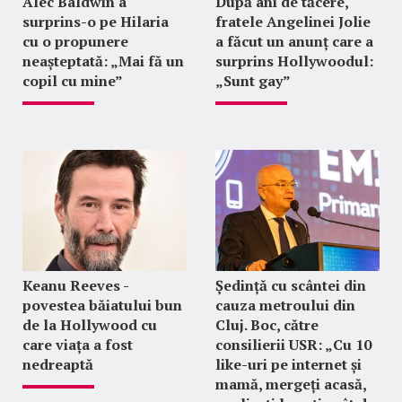
Alec Baldwin a
După ani de tăcere,
surprins-o pe Hilaria
fratele Angelinei Jolie
cu o propunere
a făcut un anunț care a
neașteptată: „Mai fă un
surprins Hollywoodul:
copil cu mine”
„Sunt gay”
Keanu Reeves -
Ședință cu scântei din
povestea băiatului bun
cauza metroului din
de la Hollywood cu
Cluj. Boc, către
care viața a fost
consilierii USR: „Cu 10
nedreaptă
like-uri pe internet și
mamă, mergeți acasă,