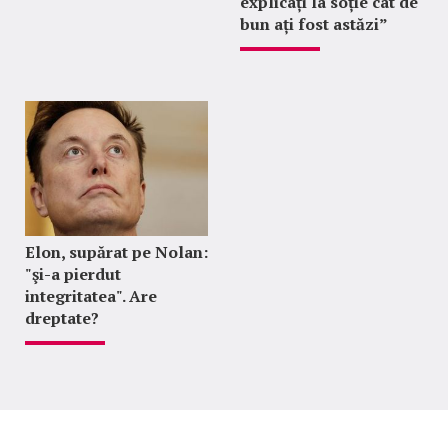
explicați la soție cât de
bun ați fost astăzi”
Elon, supărat pe Nolan:
"şi-a pierdut
integritatea". Are
dreptate?