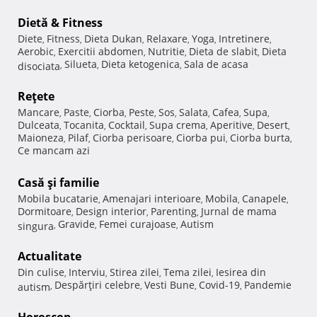
Dietă & Fitness
Diete
Fitness
Dieta Dukan
Relaxare
Yoga
Intretinere
,
,
,
,
,
,
Aerobic
Exercitii abdomen
Nutritie
Dieta de slabit
Dieta
,
,
,
,
Silueta
Dieta ketogenica
Sala de acasa
disociata
,
,
,
Reţete
Mancare
Paste
Ciorba
Peste
Sos
Salata
Cafea
Supa
,
,
,
,
,
,
,
,
Dulceata
Tocanita
Cocktail
Supa crema
Aperitive
Desert
,
,
,
,
,
,
Maioneza
Pilaf
Ciorba perisoare
Ciorba pui
Ciorba burta
,
,
,
,
,
Ce mancam azi
Casă şi familie
Mobila bucatarie
Amenajari interioare
Mobila
Canapele
,
,
,
,
Dormitoare
Design interior
Parenting
Jurnal de mama
,
,
,
Gravide
Femei curajoase
Autism
singura
,
,
,
Actualitate
Din culise
Interviu
Stirea zilei
Tema zilei
Iesirea din
,
,
,
,
Despărţiri celebre
Vesti Bune
Covid-19
Pandemie
autism
,
,
,
,