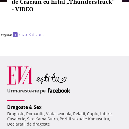
de Crăciun cu hitul „Thunderstruck“
- VIDEO
Pagina:
1
2
3
4
5
6
7
8
9
Urmareste-ne pe
Dragoste & Sex
Dragoste
Romantic
Viata sexuala
Relatii
Cuplu
Iubire
,
,
,
,
,
,
Casatorie
Sex
Kama Sutra
Pozitii sexuale Kamasutra
,
,
,
,
Declaratii de dragoste