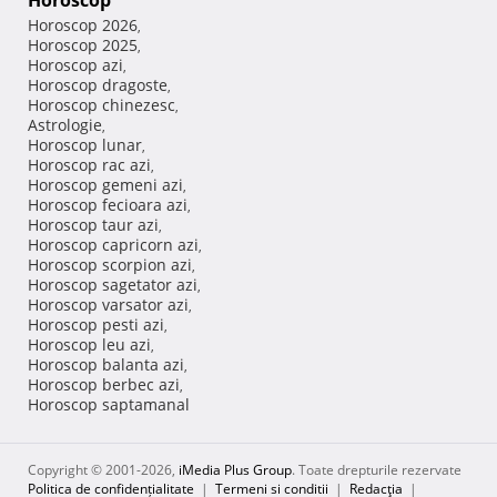
Horoscop
Horoscop 2026
,
Horoscop 2025
,
Horoscop azi
,
Horoscop dragoste
,
Horoscop chinezesc
,
Astrologie
,
Horoscop lunar
,
Horoscop rac azi
,
Horoscop gemeni azi
,
Horoscop fecioara azi
,
Horoscop taur azi
,
Horoscop capricorn azi
,
Horoscop scorpion azi
,
Horoscop sagetator azi
,
Horoscop varsator azi
,
Horoscop pesti azi
,
Horoscop leu azi
,
Horoscop balanta azi
,
Horoscop berbec azi
,
Horoscop saptamanal
Copyright © 2001-2026,
iMedia Plus Group
. Toate drepturile rezervate
Politica de confidențialitate
|
Termeni si conditii
|
Redacţia
|