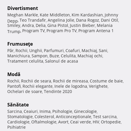
Divertisment
Meghan Markle
Kate Middleton
Kim Kardashian
Johnny
,
,
,
Teo Trandafir
Angelina Jolie
Dana Rogoz
Dani Otil
Depp
,
,
,
,
,
Smiley
Andra
Delia
Gina Pistol
Justin Bieber
Melania
,
,
,
,
,
Program TV
Program Pro TV
Program Antena 1
Trump
,
,
,
Frumuseţe
Păr
Rochii
Unghii
Parfumuri
Coafuri
Machiaj
Sani
,
,
,
,
,
,
,
Manichiura
Sampon
Buze
Celulita
Machiaj ochi
,
,
,
,
,
Tratament celulita
Salonul de acasa
,
Modă
Rochii
Rochii de seara
Rochii de mireasa
Costume de baie
,
,
,
,
Pantofi
Rochii elegante
Inele de logodna
Verighete
,
,
,
,
Ochelari de soare
Tendinte 2020
,
Sănătate
Sarcina
Ceaiuri
Inima
Psihologie
Ginecologie
,
,
,
,
,
Stomatologie
Colesterol
Anticonceptionale
Test sarcina
,
,
,
,
Cardiologie
Oftalmologie
Avort
Ceai verde
HIV
Ortopedie
,
,
,
,
,
,
Psihiatrie