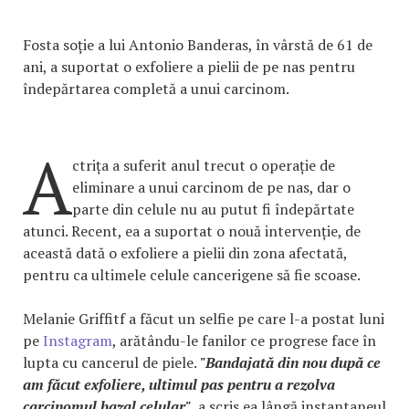
Fosta soție a lui Antonio Banderas, în vârstă de 61 de
ani, a suportat o exfoliere a pielii de pe nas pentru
îndepărtarea completă a unui carcinom.
A
ctrița a suferit anul trecut o operație de
eliminare a unui carcinom de pe nas, dar o
parte din celule nu au putut fi îndepărtate
atunci. Recent, ea a suportat o nouă intervenție, de
această dată o exfoliere a pielii din zona afectată,
pentru ca ultimele celule cancerigene să fie scoase.
Melanie Griffitf a făcut un selfie pe care l-a postat luni
pe
Instagram
, arătându-le fanilor ce progrese face în
lupta cu cancerul de piele.
"Bandajată din nou după ce
am făcut exfoliere, ultimul pas pentru a rezolva
carcinomul bazal celular"
, a scris ea lângă instantaneul