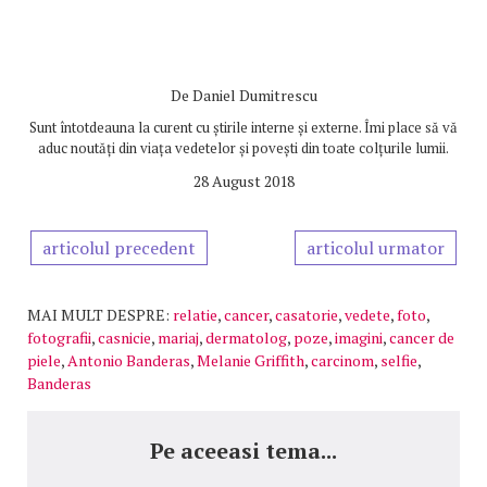
De
Daniel Dumitrescu
Sunt întotdeauna la curent cu știrile interne și externe. Îmi place să vă
aduc noutăți din viața vedetelor și povești din toate colțurile lumii.
28 August 2018
articolul precedent
articolul urmator
MAI MULT DESPRE:
relatie
,
cancer
,
casatorie
,
vedete
,
foto
,
fotografii
,
casnicie
,
mariaj
,
dermatolog
,
poze
,
imagini
,
cancer de
piele
,
Antonio Banderas
,
Melanie Griffith
,
carcinom
,
selfie
,
Banderas
Pe aceeasi tema...