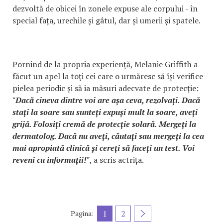
dezvoltă de obicei în zonele expuse ale corpului - în
special fața, urechile și gâtul, dar și umerii și spatele.
Pornind de la propria experiență, Melanie Griffith a
făcut un apel la toți cei care o urmăresc să își verifice
pielea periodic și să ia măsuri adecvate de protecție:
"Dacă cineva dintre voi are așa ceva, rezolvați. Dacă
stați la soare sau sunteți expuși mult la soare, aveți
grijă. Folosiți cremă de protecție solară. Mergeți la
dermatolog. Dacă nu aveți, căutați sau mergeți la cea
mai apropiată clinică și cereți să faceți un test. Voi
reveni cu informații!"
, a scris actrița.
1
2
Pagina: