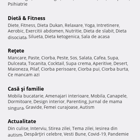
Psihiatrie
Dietă & Fitness
Diete
Fitness
Dieta Dukan
Relaxare
Yoga
Intretinere
,
,
,
,
,
,
Aerobic
Exercitii abdomen
Nutritie
Dieta de slabit
Dieta
,
,
,
,
Silueta
Dieta ketogenica
Sala de acasa
disociata
,
,
,
Reţete
Mancare
Paste
Ciorba
Peste
Sos
Salata
Cafea
Supa
,
,
,
,
,
,
,
,
Dulceata
Tocanita
Cocktail
Supa crema
Aperitive
Desert
,
,
,
,
,
,
Maioneza
Pilaf
Ciorba perisoare
Ciorba pui
Ciorba burta
,
,
,
,
,
Ce mancam azi
Casă şi familie
Mobila bucatarie
Amenajari interioare
Mobila
Canapele
,
,
,
,
Dormitoare
Design interior
Parenting
Jurnal de mama
,
,
,
Gravide
Femei curajoase
Autism
singura
,
,
,
Actualitate
Din culise
Interviu
Stirea zilei
Tema zilei
Iesirea din
,
,
,
,
Despărţiri celebre
Vesti Bune
Covid-19
Pandemie
autism
,
,
,
,