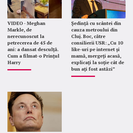
VIDEO - Meghan
Ședință cu scântei din
Markle, de
cauza metroului din
nerecunoscut la
Cluj. Boc, către
petrecerea de 45 de
consilierii USR: „Cu 10
ani: a dansat desculță.
like-uri pe internet și
Cum a filmat-o Prințul
mamă, mergeți acasă,
Harry
explicați la soție cât de
bun ați fost astăzi”