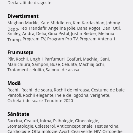
Declaratii de dragoste
Divertisment
Meghan Markle
Kate Middleton
Kim Kardashian
Johnny
,
,
,
Teo Trandafir
Angelina Jolie
Dana Rogoz
Dani Otil
Depp
,
,
,
,
,
Smiley
Andra
Delia
Gina Pistol
Justin Bieber
Melania
,
,
,
,
,
Program TV
Program Pro TV
Program Antena 1
Trump
,
,
,
Frumuseţe
Păr
Rochii
Unghii
Parfumuri
Coafuri
Machiaj
Sani
,
,
,
,
,
,
,
Manichiura
Sampon
Buze
Celulita
Machiaj ochi
,
,
,
,
,
Tratament celulita
Salonul de acasa
,
Modă
Rochii
Rochii de seara
Rochii de mireasa
Costume de baie
,
,
,
,
Pantofi
Rochii elegante
Inele de logodna
Verighete
,
,
,
,
Ochelari de soare
Tendinte 2020
,
Sănătate
Sarcina
Ceaiuri
Inima
Psihologie
Ginecologie
,
,
,
,
,
Stomatologie
Colesterol
Anticonceptionale
Test sarcina
,
,
,
,
Cardiologie
Oftalmologie
Avort
Ceai verde
HIV
Ortopedie
,
,
,
,
,
,