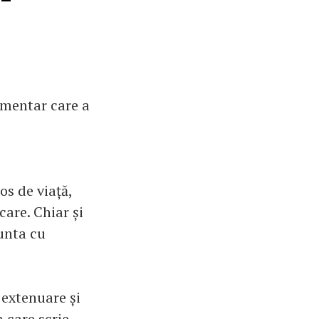
imentar care a
os de viață,
are. Chiar și
unta cu
 extenuare și
 care scrie