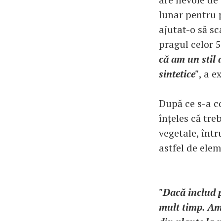
lunar pentru 
ajutat-o să sc
pragul celor 5
că am un stil 
sintetice"
, a e
După ce s-a c
înțeles că tre
vegetale, într
astfel de elem
"Dacă includ p
mult timp. Am