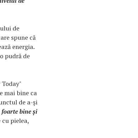
ivelul de
ului de
care spune că
ază energia.
 o pudră de
y Today"
te mai bine ca
unctul de a-și
foarte bine și
 cu pielea,