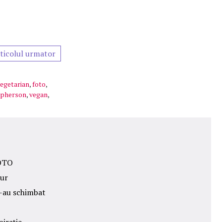
ticolul urmator
egetarian
,
foto
,
cpherson
,
vegan
,
FOTO
tur
s-au schimbat