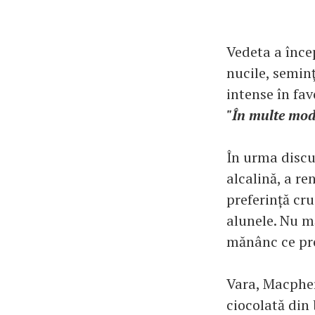
Vedeta a înce
nucile, seminţ
intense în fav
"În multe mod
În urma discu
alcalină, a r
preferință cru
alunele. Nu mă
mănânc ce preg
Vara, Macpher
ciocolată din 