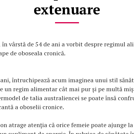
extenuare
în vârstă de 54 de ani a vorbit despre regimul al
cape de oboseala cronică.
 ani, întruchipează acum imaginea unui stil sănăt
e un regim alimentar cât mai pur și pe multă mișc
rmodel de talia australiencei se poate însă confr
antă a oboselii cronice.
on atrage atenția că orice femeie poate ajunge la
un supliment de energie. În rubrica de sănătate în