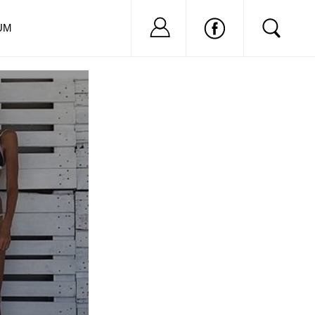
Nu ai cont?
Inregistreaza-
UM