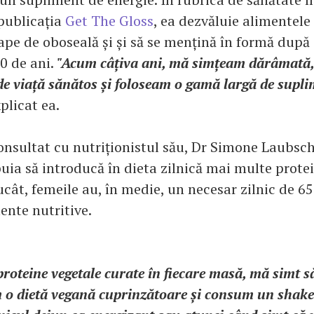
publicația
Get The Gloss
, ea dezvăluie alimentele
ape de oboseală și și să se mențină în formă după 
0 de ani.
"Acum câțiva ani, mă simțeam dărâmată,
de viață sănătos și foloseam o gamă largă de supl
xplicat ea.
onsultat cu nutriționistul său, Dr Simone Laubsche
buia să introducă în dieta zilnică mai multe prote
ucât, femeile au, în medie, un necesar zilnic de 6
ente nutritive.
roteine vegetale curate în fiecare masă, mă simt s
 o dietă vegană cuprinzătoare și consum un shake