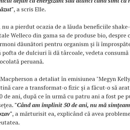
micul dejun ca energizant sau atunci când simt că n
căzut"
, a scris Elle.
nu a pierdut ocazia de a lăuda beneficiile shake-
tale Welleco din gama sa de produse bio, despre 
rmoni dăunători pentru organism și îi împrospăte
 pofta de dulciuri îi dă târcoale, vedeta consumă
iocolată peruană.
 Macpherson a detaliat în emisiunea "Megyn Kell
tină care a transformat-o fizic și a făcut-o să ara
0 de ani, după ce în urmă cu patru ani a fost pe p
ețea.
"Când am împlinit 50 de ani, nu mă simțeam 
ozav"
, a mărturisit ea, explicând că avea probleme
eutatea.