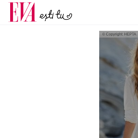
și 60 de ani. De ce te t
Carieră
pe măsură ce înaintez
Actualitate
© Copyright: HEPTA