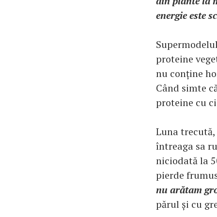
din plante la 
energie este s
Supermodelul 
proteine vege
nu conține ho
Când simte că
proteine cu c
Luna trecută,
întreaga sa ru
niciodată la 5
pierde frumus
nu arătam gr
părul și cu gr