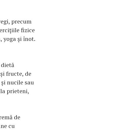
regi, precum
rciţiile fizice
, yoga şi înot.
 dietă
i fructe, de
 și nucile sau
la prieteni,
cremă de
ine cu