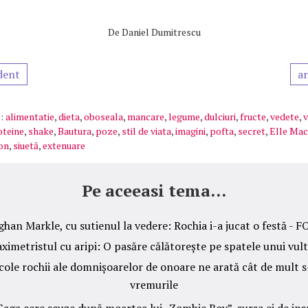
De
Daniel Dumitrescu
dent
ar
:
alimentatie
,
dieta
,
oboseala
,
mancare
,
legume
,
dulciuri
,
fructe
,
vedete
,
v
oteine
,
shake
,
Bautura
,
poze
,
stil de viata
,
imagini
,
pofta
,
secret
,
Elle Ma
on
,
siuetă
,
extenuare
Pe aceeasi tema...
han Markle, cu sutienul la vedere: Rochia i-a jucat o festă - 
ximetristul cu aripi: O pasăre călătorește pe spatele unui vul
icole rochii ale domnișoarelor de onoare ne arată cât de mult 
vremurile