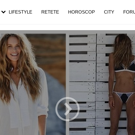
rezești mai des
Cât durează, cum te pregătești și cât
i în vârstă
de dureroasă este investigația
LIFESTYLE
RETETE
HOROSCOP
CITY
FOR