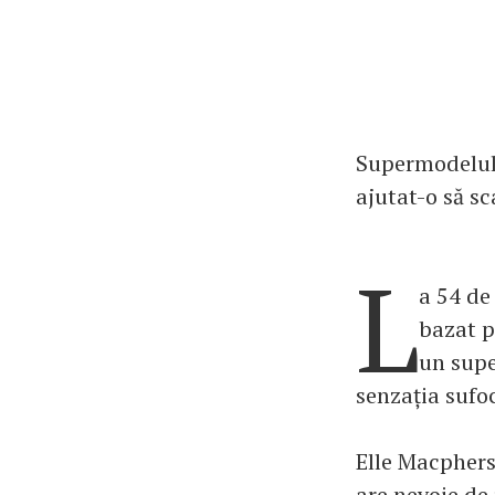
Supermodelul 
ajutat-o să s
L
a 54 de
bazat p
un supe
senzația sufoc
Elle Macphers
are nevoie de 