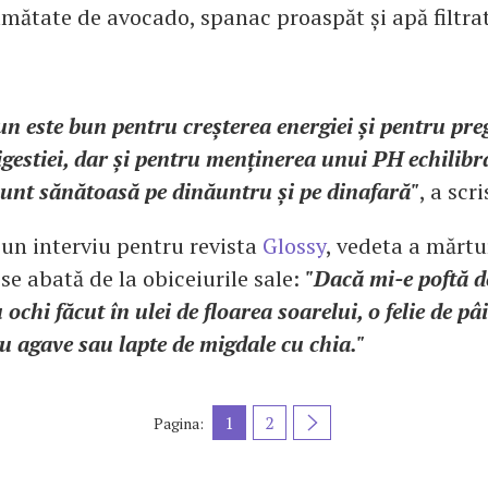
umătate de avocado, spanac proaspăt și apă filtrat
un este bun pentru creșterea energiei și pentru pre
igestiei, dar și pentru menținerea unui PH echilibra
unt sănătoasă pe dinăuntru și pe dinafară"
, a scri
-un interviu pentru revista
Glossy
, vedeta a mărtu
 se abată de la obiceiurile sale:
"Dacă mi-e poftă d
chi făcut în ulei de floarea soarelui, o felie de pâ
cu agave sau lapte de migdale cu chia."
1
2
Pagina: