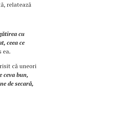
ă, relatează
gătirea cu
t, ceea ce
s ea.
risit că uneori
e ceva bun,
ine de secară,