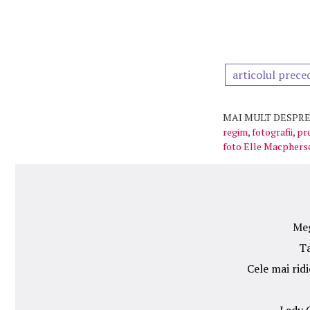
articolul prece
MAI MULT DESPRE
regim
,
fotografii
,
pr
foto Elle Macphers
Meg
Ta
Cele mai rid