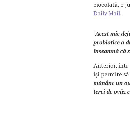
ciocolată, o j
Daily Mail
.
"Acest mic dej
probiotice a d
înseamnă că s
Anterior, într
își permite să
mănânc un ou o
terci de ovăz 