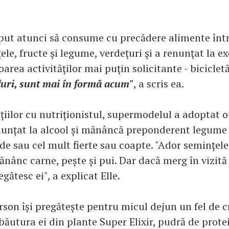
put atunci să consume cu precădere alimente înt
ele, fructe şi legume, verdeţuri şi a renunţat la exe
oarea activităţilor mai puţin solicitante - bicicletă
uri, sunt mai în formă acum"
, a scris ea.
țiilor cu nutriționistul, supermodelul a adoptat o
enunțat la alcool și mănâncă preponderent legume ș
de sau cel mult fierte sau coapte. "Ador semințele
nânc carne, pește și pui. Dar dacă merg în vizită 
ătesc ei", a explicat Elle.
son își pregătește pentru micul dejun un fel de 
băutura ei din plante Super Elixir, pudră de prote