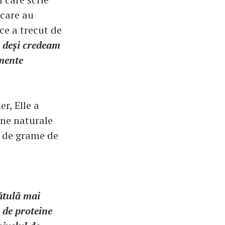
 care au
ce a trecut de
 deși credeam
imente
r, Elle a
ine naturale
5 de grame de
ătulă mai
 de proteine