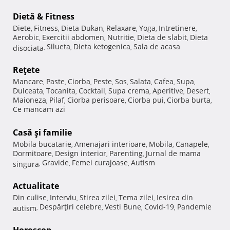
Dietă & Fitness
Diete
Fitness
Dieta Dukan
Relaxare
Yoga
Intretinere
,
,
,
,
,
,
Aerobic
Exercitii abdomen
Nutritie
Dieta de slabit
Dieta
,
,
,
,
Silueta
Dieta ketogenica
Sala de acasa
disociata
,
,
,
Reţete
Mancare
Paste
Ciorba
Peste
Sos
Salata
Cafea
Supa
,
,
,
,
,
,
,
,
Dulceata
Tocanita
Cocktail
Supa crema
Aperitive
Desert
,
,
,
,
,
,
Maioneza
Pilaf
Ciorba perisoare
Ciorba pui
Ciorba burta
,
,
,
,
,
Ce mancam azi
Casă şi familie
Mobila bucatarie
Amenajari interioare
Mobila
Canapele
,
,
,
,
Dormitoare
Design interior
Parenting
Jurnal de mama
,
,
,
Gravide
Femei curajoase
Autism
singura
,
,
,
Actualitate
Din culise
Interviu
Stirea zilei
Tema zilei
Iesirea din
,
,
,
,
Despărţiri celebre
Vesti Bune
Covid-19
Pandemie
autism
,
,
,
,