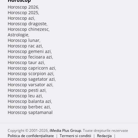
Horoscop
Horoscop 2026
,
Horoscop 2025
,
Horoscop azi
,
Horoscop dragoste
,
Horoscop chinezesc
,
Astrologie
,
Horoscop lunar
,
Horoscop rac azi
,
Horoscop gemeni azi
,
Horoscop fecioara azi
,
Horoscop taur azi
,
Horoscop capricorn azi
,
Horoscop scorpion azi
,
Horoscop sagetator azi
,
Horoscop varsator azi
,
Horoscop pesti azi
,
Horoscop leu azi
,
Horoscop balanta azi
,
Horoscop berbec azi
,
Horoscop saptamanal
Copyright © 2001-2026,
iMedia Plus Group
. Toate drepturile rezervate
Politica de confidențialitate
|
Termeni si conditii
|
Redacţia
|