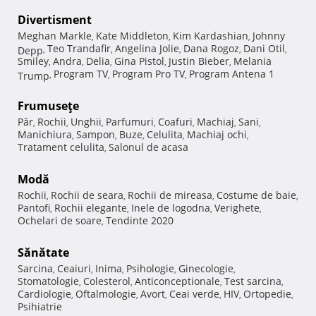
Divertisment
Meghan Markle
Kate Middleton
Kim Kardashian
Johnny
,
,
,
Teo Trandafir
Angelina Jolie
Dana Rogoz
Dani Otil
Depp
,
,
,
,
,
Smiley
Andra
Delia
Gina Pistol
Justin Bieber
Melania
,
,
,
,
,
Program TV
Program Pro TV
Program Antena 1
Trump
,
,
,
Frumuseţe
Păr
Rochii
Unghii
Parfumuri
Coafuri
Machiaj
Sani
,
,
,
,
,
,
,
Manichiura
Sampon
Buze
Celulita
Machiaj ochi
,
,
,
,
,
Tratament celulita
Salonul de acasa
,
Modă
Rochii
Rochii de seara
Rochii de mireasa
Costume de baie
,
,
,
,
Pantofi
Rochii elegante
Inele de logodna
Verighete
,
,
,
,
Ochelari de soare
Tendinte 2020
,
Sănătate
Sarcina
Ceaiuri
Inima
Psihologie
Ginecologie
,
,
,
,
,
Stomatologie
Colesterol
Anticonceptionale
Test sarcina
,
,
,
,
Cardiologie
Oftalmologie
Avort
Ceai verde
HIV
Ortopedie
,
,
,
,
,
,
Psihiatrie