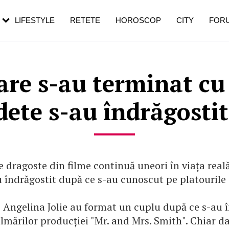
rebui să mergi
și 60 de ani. De ce te trezești mai des
pe măsură ce înaintezi în vârstă
LIFESTYLE
RETETE
HOROSCOP
CITY
FOR
care s-au terminat cu
dete s-au îndrăgostit 
e dragoste din filme continuă uneori în viața real
 îndrăgostit după ce s-au cunoscut pe platourile 
i Angelina Jolie au format un cuplu după ce s-au 
ilmărilor producției "Mr. and Mrs. Smith". Chiar 