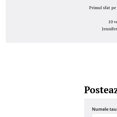
Primul sfat pe
10 v
Jennifer
Postea
Numele tau