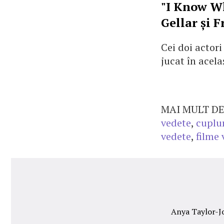
"I Know W
Gellar și F
Cei doi actor
jucat în acelaș
MAI MULT DE
vedete
,
cuplu
vedete
,
filme 
Anya Taylor-Jo