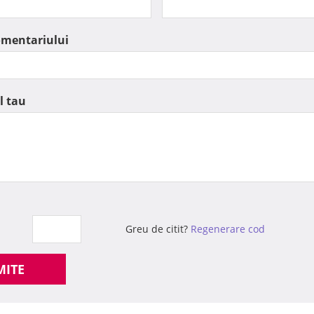
omentariului
l tau
Greu de citit?
Regenerare cod
MITE