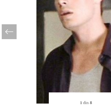
1
din
8