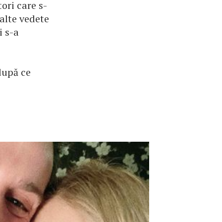
ori care s-
 alte vedete
i s-a
după ce