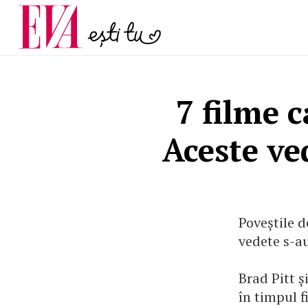
menopauză și când ar t
Carieră
la medic
Actualitate
7 filme 
Aceste ve
Poveștile d
vedete s-au
Brad Pitt ș
în timpul f