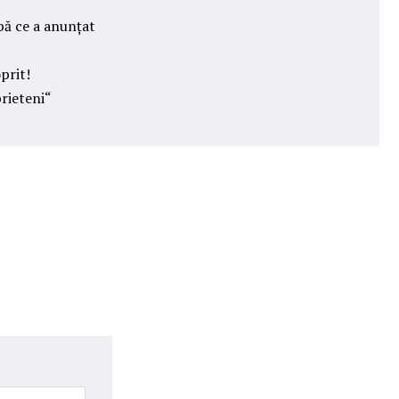
pă ce a anunțat
prit!
prieteni“