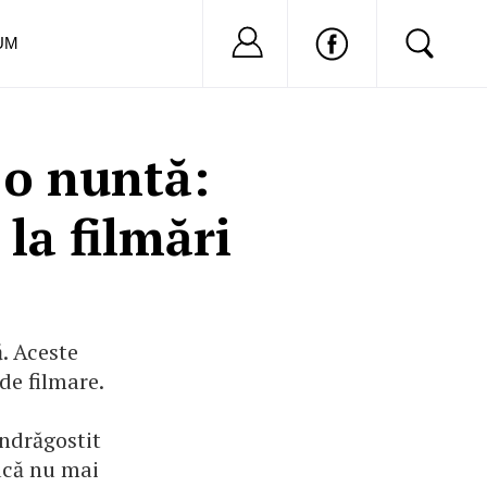
Nu ai cont?
Inregistreaza-
UM
 o nuntă:
la filmări
ă. Aceste
de filmare.
îndrăgostit
dacă nu mai