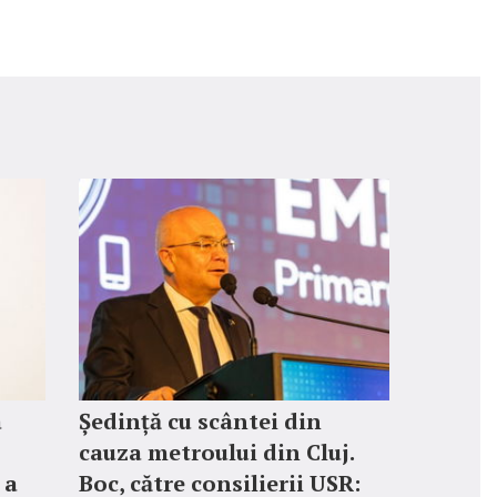
a
Ședință cu scântei din
cauza metroului din Cluj.
 a
Boc, către consilierii USR: