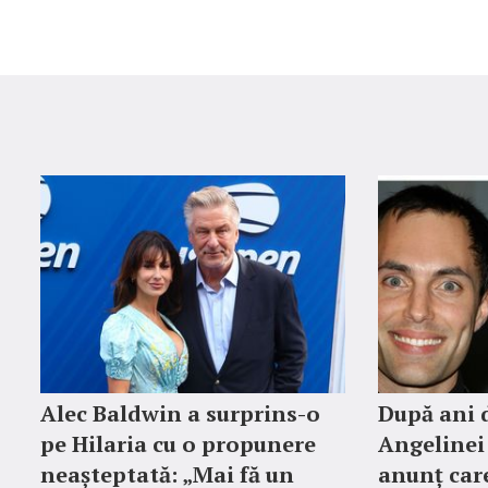
Alec Baldwin a surprins-o
După ani d
pe Hilaria cu o propunere
Angelinei 
neașteptată: „Mai fă un
anunț car