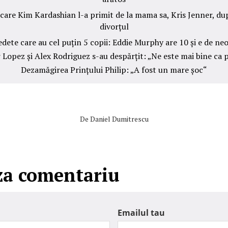
arătos
 care Kim Kardashian l-a primit de la mama sa, Kris Jenner, du
divorțul
edete care au cel puțin 5 copii: Eddie Murphy are 10 și e de neo
 Lopez și Alex Rodriguez s-au despărțit: „Ne este mai bine ca 
Dezamăgirea Prințului Philip: „A fost un mare șoc“
De
Daniel Dumitrescu
za comentariu
Emailul tau