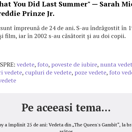
hat You Did Last Summer" — Sarah Mi
reddie Prinze Jr.
i sunt împreună de 24 de ani. S-au îndrăgostit în 
i film, iar în 2002 s-au căsătorit și au doi copii.
SPRE:
vedete
,
foto
,
poveste de iubire
,
nunta vede
ri vedete
,
cupluri de vedete
,
poze vedete
,
foto ved
vedete
Pe aceeasi tema...
y a împlinit 25 de ani: Vedeta din „The Queen's Gambit“, la br