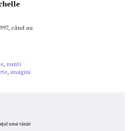
chelle
1997, când au
te
,
nunti
ete
,
imagini
ațul unui tânăr