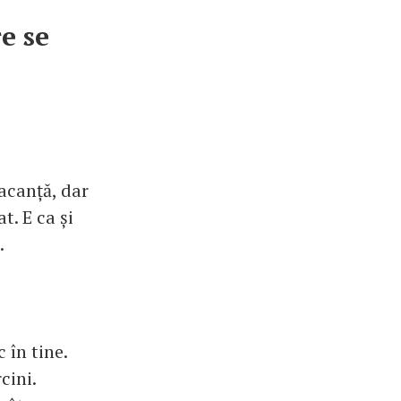
e se
vacanță, dar
t. E ca și
.
 în tine.
cini.