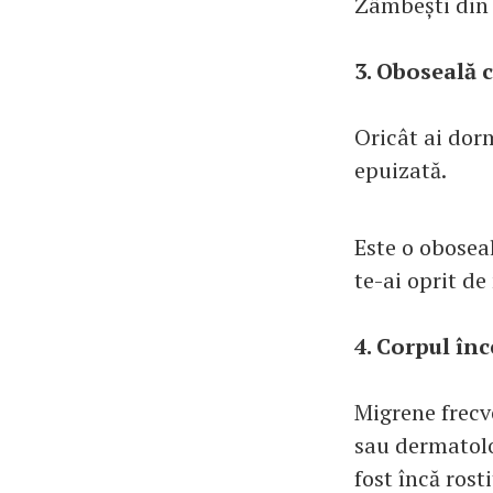
Zâmbești din r
3. Oboseală 
Oricât ai dorm
epuizată.
Este o obosea
te-ai oprit de
4. Corpul în
Migrene frecv
sau dermatolo
fost încă rost