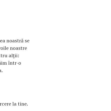
ea noastră se
voile noastre
ru alții:
ăim într-o
a.
rcere la tine.