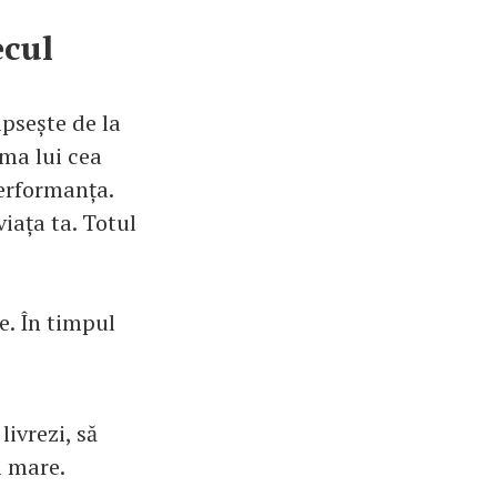
ecul
psește de la
ma lui cea
performanța.
viața ta. Totul
e. În timpul
livrezi, să
i mare.