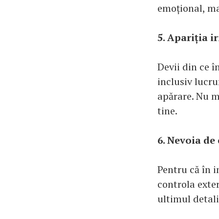
emoțional, ma
5. Apariția ir
Devii din ce î
inclusiv lucru
apărare. Nu ma
tine.
6. Nevoia de
Pentru că în i
controla exteri
ultimul detali