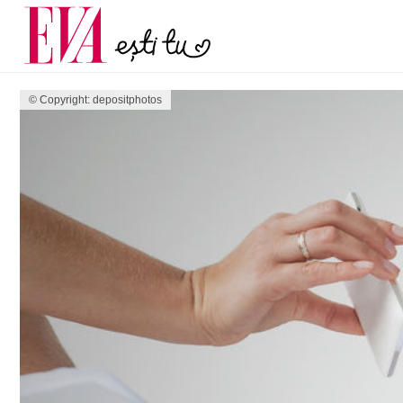
și 60 de ani. De ce te t
Carieră
pe măsură ce înaintez
Actualitate
© Copyright: depositphotos