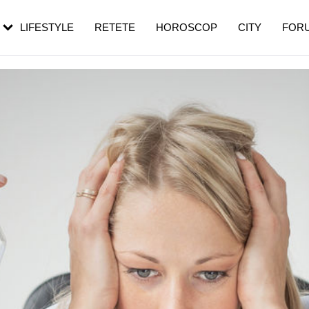
rezești mai des
Cât durează, cum te pregătești și cât
i în vârstă
de dureroasă este investigația
LIFESTYLE
RETETE
HOROSCOP
CITY
FOR