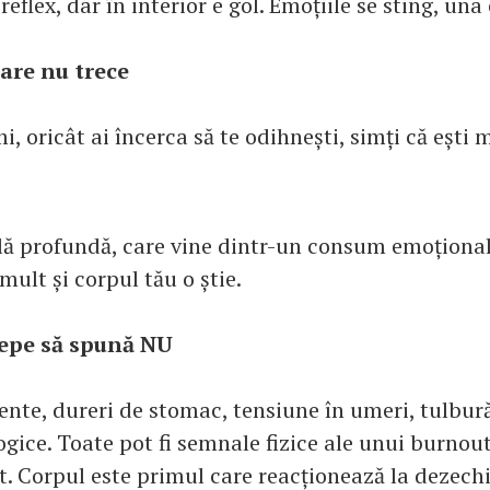
eflex, dar în interior e gol. Emoțiile se sting, una
care nu trece
i, oricât ai încerca să te odihnești, simți că ești
lă profundă, care vine dintr-un consum emoțional
 mult și corpul tău o știe.
cepe să spună NU
ente, dureri de stomac, tensiune în umeri, tulbură
gice. Toate pot fi semnale fizice ale unui burnout
it. Corpul este primul care reacționează la dezechi