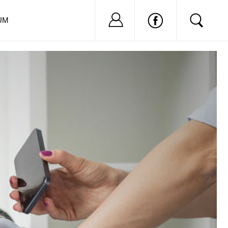
Nu ai cont?
Inregistreaza-
UM