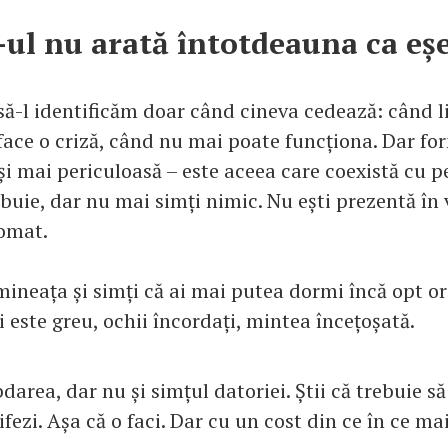
ul nu arată întotdeauna ca eș
să-l identificăm doar când cineva cedează: când li
ace o criză, când nu mai poate funcționa. Dar for
 și mai periculoasă – este aceea care coexistă cu 
ebuie, dar nu mai simți nimic. Nu ești prezentă în 
tomat.
mineața și simți că ai mai putea dormi încă opt or
îți este greu, ochii încordați, mintea încețoșată.
bdarea, dar nu și simțul datoriei. Știi că trebuie să 
ifezi. Așa că o faci. Dar cu un cost din ce în ce ma