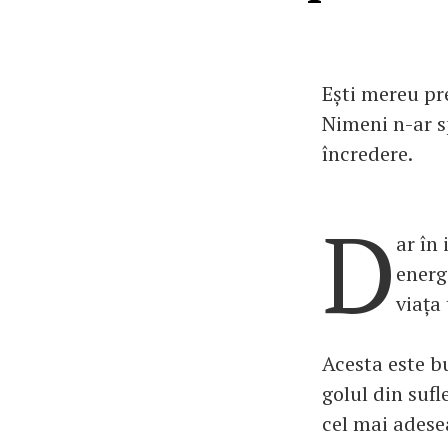
Ești mereu pr
Nimeni n-ar sp
încredere.
D
ar în
energ
viața 
Acesta este bu
golul din sufl
cel mai adesea