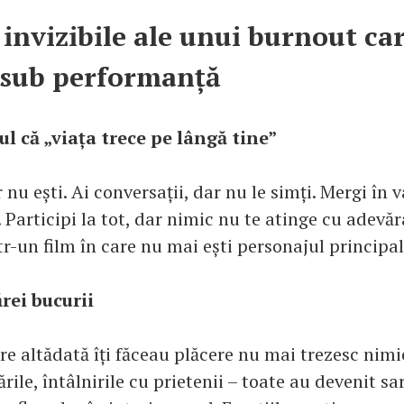
invizibile ale unui burnout car
 sub performanță
l că „viața trece pe lângă tine”
r nu ești. Ai conversații, dar nu le simți. Mergi în 
. Participi la tot, dar nimic nu te atinge cu adevăra
tr-un film în care nu mai ești personajul principal
ărei bucurii
are altădată îți făceau plăcere nu mai trezesc nimic
ările, întâlnirile cu prietenii – toate au devenit sar