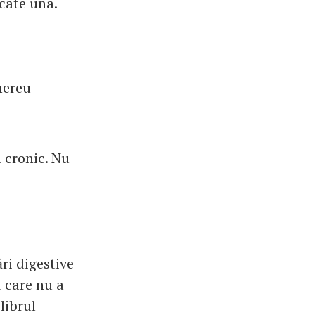
 câte una.
 mereu
 cronic. Nu
ri digestive
 care nu a
librul