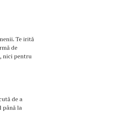
enii. Te irită
ormă de
, nici pentru
cută de a
ul până la