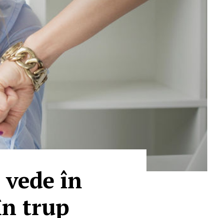
 vede în
în trup