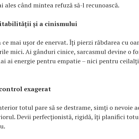
i ales când mintea refuză să-l recunoască.
itabilității și a cinismului
n ce mai ușor de enervat. Îți pierzi răbdarea cu oam
rile mici. Ai gânduri cinice, sarcasmul devine o f
i ai energie pentru empatie – nici pentru ceilalți
 control exagerat
nterior totul pare să se destrame, simți o nevoie a
orul. Devii perfecționistă, rigidă, îți planifici tot
u.