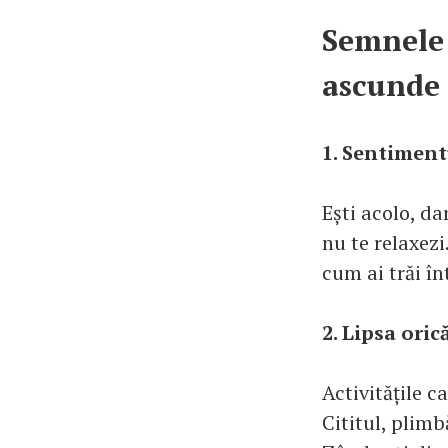
Semnele 
ascunde
1. Sentimentu
Ești acolo, da
nu te relaxezi
cum ai trăi în
2. Lipsa oric
Activitățile c
Cititul, plimb