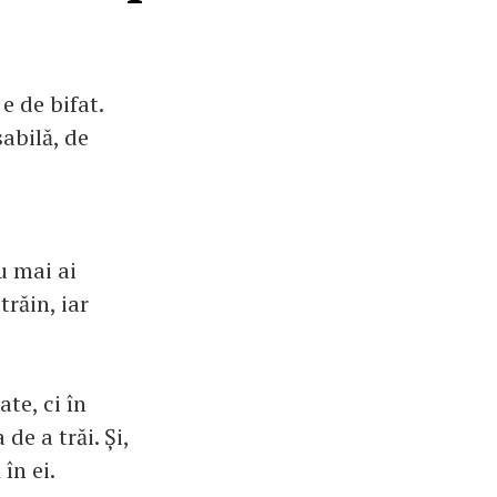
e de bifat.
sabilă, de
u mai ai
trăin, iar
te, ci în
de a trăi. Și,
în ei.