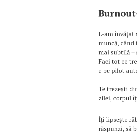
Burnout-
L-am învățat 
muncă, când f
mai subtilă –
Faci tot ce tr
e pe pilot au
Te trezești di
zilei, corpul 
Îți lipsește ră
răspunzi, să b