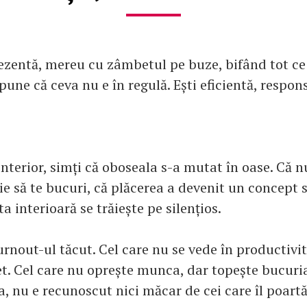
ezentă, mereu cu zâmbetul pe buze, bifând tot ce 
une că ceva nu e în regulă. Ești eficientă, respon
 interior, simți că oboseala s-a mutat în oase. Că n
ie să te bucuri, că plăcerea a devenit un concept s
ta interioară se trăiește pe silențios.
rnout-ul tăcut. Cel care nu se vede în productivita
et. Cel care nu oprește munca, dar topește bucuria 
, nu e recunoscut nici măcar de cei care îl poartă 