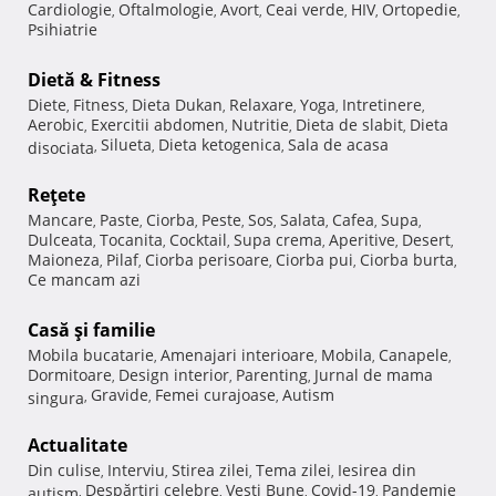
Cardiologie
Oftalmologie
Avort
Ceai verde
HIV
Ortopedie
,
,
,
,
,
,
Psihiatrie
Dietă & Fitness
Diete
Fitness
Dieta Dukan
Relaxare
Yoga
Intretinere
,
,
,
,
,
,
Aerobic
Exercitii abdomen
Nutritie
Dieta de slabit
Dieta
,
,
,
,
Silueta
Dieta ketogenica
Sala de acasa
disociata
,
,
,
Reţete
Mancare
Paste
Ciorba
Peste
Sos
Salata
Cafea
Supa
,
,
,
,
,
,
,
,
Dulceata
Tocanita
Cocktail
Supa crema
Aperitive
Desert
,
,
,
,
,
,
Maioneza
Pilaf
Ciorba perisoare
Ciorba pui
Ciorba burta
,
,
,
,
,
Ce mancam azi
Casă şi familie
Mobila bucatarie
Amenajari interioare
Mobila
Canapele
,
,
,
,
Dormitoare
Design interior
Parenting
Jurnal de mama
,
,
,
Gravide
Femei curajoase
Autism
singura
,
,
,
Actualitate
Din culise
Interviu
Stirea zilei
Tema zilei
Iesirea din
,
,
,
,
Despărţiri celebre
Vesti Bune
Covid-19
Pandemie
autism
,
,
,
,