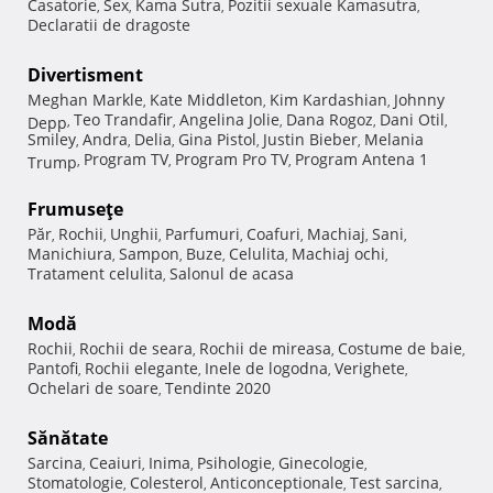
Casatorie
Sex
Kama Sutra
Pozitii sexuale Kamasutra
,
,
,
,
Declaratii de dragoste
Divertisment
Meghan Markle
Kate Middleton
Kim Kardashian
Johnny
,
,
,
Teo Trandafir
Angelina Jolie
Dana Rogoz
Dani Otil
Depp
,
,
,
,
,
Smiley
Andra
Delia
Gina Pistol
Justin Bieber
Melania
,
,
,
,
,
Program TV
Program Pro TV
Program Antena 1
Trump
,
,
,
Frumuseţe
Păr
Rochii
Unghii
Parfumuri
Coafuri
Machiaj
Sani
,
,
,
,
,
,
,
Manichiura
Sampon
Buze
Celulita
Machiaj ochi
,
,
,
,
,
Tratament celulita
Salonul de acasa
,
Modă
Rochii
Rochii de seara
Rochii de mireasa
Costume de baie
,
,
,
,
Pantofi
Rochii elegante
Inele de logodna
Verighete
,
,
,
,
Ochelari de soare
Tendinte 2020
,
Sănătate
Sarcina
Ceaiuri
Inima
Psihologie
Ginecologie
,
,
,
,
,
Stomatologie
Colesterol
Anticonceptionale
Test sarcina
,
,
,
,