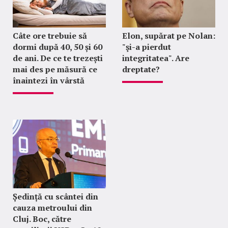
Câte ore trebuie să
Elon, supărat pe Nolan:
dormi după 40, 50 și 60
"şi-a pierdut
de ani. De ce te trezești
integritatea". Are
mai des pe măsură ce
dreptate?
înaintezi în vârstă
Ședință cu scântei din
cauza metroului din
Cluj. Boc, către