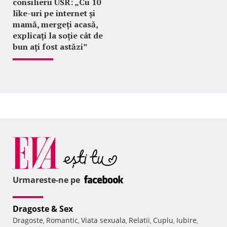
consilierii USR: „Cu 10
like-uri pe internet și
mamă, mergeți acasă,
explicați la soție cât de
bun ați fost astăzi”
Urmareste-ne pe
Dragoste & Sex
Dragoste
Romantic
Viata sexuala
Relatii
Cuplu
Iubire
,
,
,
,
,
,