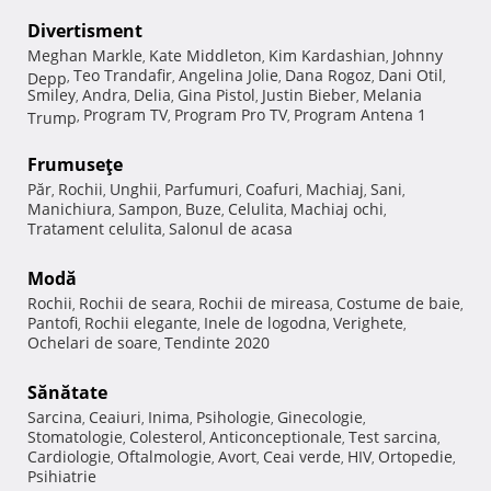
Divertisment
Meghan Markle
Kate Middleton
Kim Kardashian
Johnny
,
,
,
Teo Trandafir
Angelina Jolie
Dana Rogoz
Dani Otil
Depp
,
,
,
,
,
Smiley
Andra
Delia
Gina Pistol
Justin Bieber
Melania
,
,
,
,
,
Program TV
Program Pro TV
Program Antena 1
Trump
,
,
,
Frumuseţe
Păr
Rochii
Unghii
Parfumuri
Coafuri
Machiaj
Sani
,
,
,
,
,
,
,
Manichiura
Sampon
Buze
Celulita
Machiaj ochi
,
,
,
,
,
Tratament celulita
Salonul de acasa
,
Modă
Rochii
Rochii de seara
Rochii de mireasa
Costume de baie
,
,
,
,
Pantofi
Rochii elegante
Inele de logodna
Verighete
,
,
,
,
Ochelari de soare
Tendinte 2020
,
Sănătate
Sarcina
Ceaiuri
Inima
Psihologie
Ginecologie
,
,
,
,
,
Stomatologie
Colesterol
Anticonceptionale
Test sarcina
,
,
,
,
Cardiologie
Oftalmologie
Avort
Ceai verde
HIV
Ortopedie
,
,
,
,
,
,
Psihiatrie