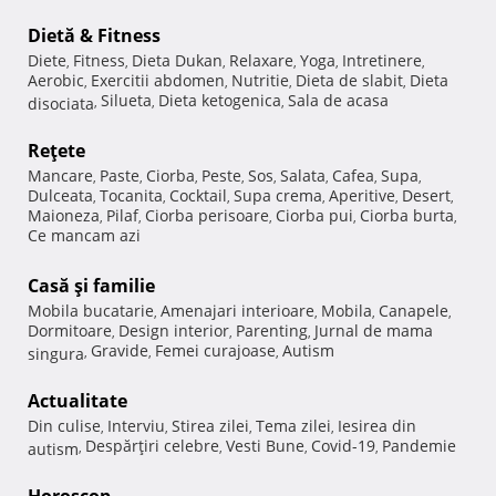
Dietă & Fitness
Diete
Fitness
Dieta Dukan
Relaxare
Yoga
Intretinere
,
,
,
,
,
,
Aerobic
Exercitii abdomen
Nutritie
Dieta de slabit
Dieta
,
,
,
,
Silueta
Dieta ketogenica
Sala de acasa
disociata
,
,
,
Reţete
Mancare
Paste
Ciorba
Peste
Sos
Salata
Cafea
Supa
,
,
,
,
,
,
,
,
Dulceata
Tocanita
Cocktail
Supa crema
Aperitive
Desert
,
,
,
,
,
,
Maioneza
Pilaf
Ciorba perisoare
Ciorba pui
Ciorba burta
,
,
,
,
,
Ce mancam azi
Casă şi familie
Mobila bucatarie
Amenajari interioare
Mobila
Canapele
,
,
,
,
Dormitoare
Design interior
Parenting
Jurnal de mama
,
,
,
Gravide
Femei curajoase
Autism
singura
,
,
,
Actualitate
Din culise
Interviu
Stirea zilei
Tema zilei
Iesirea din
,
,
,
,
Despărţiri celebre
Vesti Bune
Covid-19
Pandemie
autism
,
,
,
,