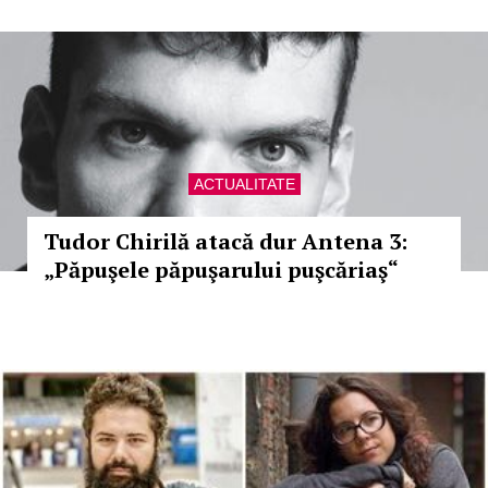
ACTUALITATE
Tudor Chirilă atacă dur Antena 3:
„Păpuşele păpuşarului puşcăriaş“