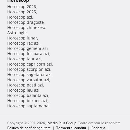
Horoscop
Horoscop 2026
,
Horoscop 2025
,
Horoscop azi
,
Horoscop dragoste
,
Horoscop chinezesc
,
Astrologie
,
Horoscop lunar
,
Horoscop rac azi
,
Horoscop gemeni azi
,
Horoscop fecioara azi
,
Horoscop taur azi
,
Horoscop capricorn azi
,
Horoscop scorpion azi
,
Horoscop sagetator azi
,
Horoscop varsator azi
,
Horoscop pesti azi
,
Horoscop leu azi
,
Horoscop balanta azi
,
Horoscop berbec azi
,
Horoscop saptamanal
Copyright © 2001-2026,
iMedia Plus Group
. Toate drepturile rezervate
Politica de confidențialitate
|
Termeni si conditii
|
Redacţia
|