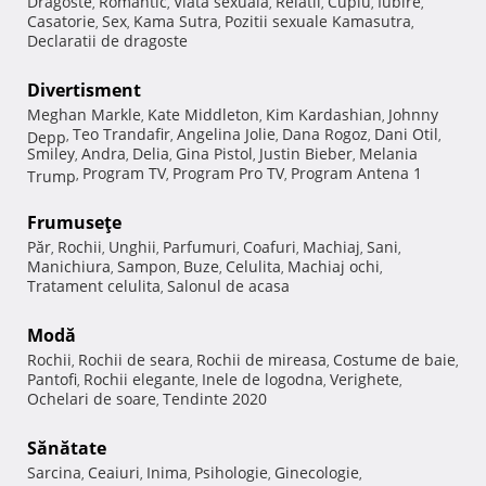
Dragoste
Romantic
Viata sexuala
Relatii
Cuplu
Iubire
,
,
,
,
,
,
Casatorie
Sex
Kama Sutra
Pozitii sexuale Kamasutra
,
,
,
,
Declaratii de dragoste
Divertisment
Meghan Markle
Kate Middleton
Kim Kardashian
Johnny
,
,
,
Teo Trandafir
Angelina Jolie
Dana Rogoz
Dani Otil
Depp
,
,
,
,
,
Smiley
Andra
Delia
Gina Pistol
Justin Bieber
Melania
,
,
,
,
,
Program TV
Program Pro TV
Program Antena 1
Trump
,
,
,
Frumuseţe
Păr
Rochii
Unghii
Parfumuri
Coafuri
Machiaj
Sani
,
,
,
,
,
,
,
Manichiura
Sampon
Buze
Celulita
Machiaj ochi
,
,
,
,
,
Tratament celulita
Salonul de acasa
,
Modă
Rochii
Rochii de seara
Rochii de mireasa
Costume de baie
,
,
,
,
Pantofi
Rochii elegante
Inele de logodna
Verighete
,
,
,
,
Ochelari de soare
Tendinte 2020
,
Sănătate
Sarcina
Ceaiuri
Inima
Psihologie
Ginecologie
,
,
,
,
,