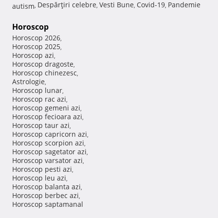
Despărţiri celebre
Vesti Bune
Covid-19
Pandemie
autism
,
,
,
,
Horoscop
Horoscop 2026
,
Horoscop 2025
,
Horoscop azi
,
Horoscop dragoste
,
Horoscop chinezesc
,
Astrologie
,
Horoscop lunar
,
Horoscop rac azi
,
Horoscop gemeni azi
,
Horoscop fecioara azi
,
Horoscop taur azi
,
Horoscop capricorn azi
,
Horoscop scorpion azi
,
Horoscop sagetator azi
,
Horoscop varsator azi
,
Horoscop pesti azi
,
Horoscop leu azi
,
Horoscop balanta azi
,
Horoscop berbec azi
,
Horoscop saptamanal