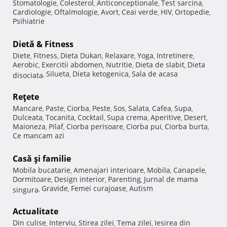
Stomatologie
Colesterol
Anticonceptionale
Test sarcina
,
,
,
,
Cardiologie
Oftalmologie
Avort
Ceai verde
HIV
Ortopedie
,
,
,
,
,
,
Psihiatrie
Dietă & Fitness
Diete
Fitness
Dieta Dukan
Relaxare
Yoga
Intretinere
,
,
,
,
,
,
Aerobic
Exercitii abdomen
Nutritie
Dieta de slabit
Dieta
,
,
,
,
Silueta
Dieta ketogenica
Sala de acasa
disociata
,
,
,
Reţete
Mancare
Paste
Ciorba
Peste
Sos
Salata
Cafea
Supa
,
,
,
,
,
,
,
,
Dulceata
Tocanita
Cocktail
Supa crema
Aperitive
Desert
,
,
,
,
,
,
Maioneza
Pilaf
Ciorba perisoare
Ciorba pui
Ciorba burta
,
,
,
,
,
Ce mancam azi
Casă şi familie
Mobila bucatarie
Amenajari interioare
Mobila
Canapele
,
,
,
,
Dormitoare
Design interior
Parenting
Jurnal de mama
,
,
,
Gravide
Femei curajoase
Autism
singura
,
,
,
Actualitate
Din culise
Interviu
Stirea zilei
Tema zilei
Iesirea din
,
,
,
,