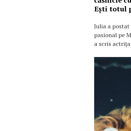
căsnicie c
Ești totul
Julia a postat
pasional pe M
a scris actriț