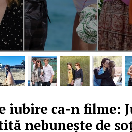
 iubire ca-n filme: 
tită nebunește de soț