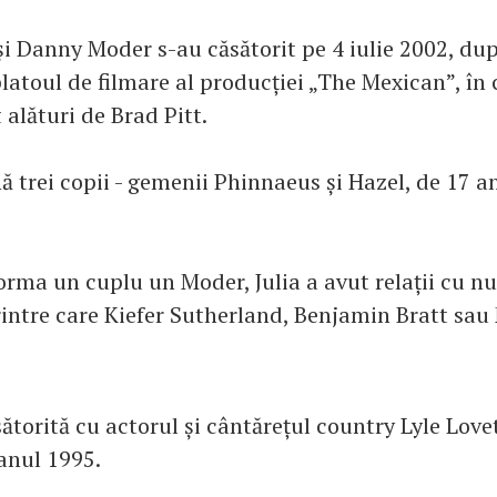
și Danny Moder s-au căsătorit pe 4 iulie 2002, du
latoul de filmare al producției „The Mexican”, în 
t alături de Brad Pitt.
 trei copii - gemenii Phinnaeus și Hazel, de 17 an
forma un cuplu un Moder, Julia a avut relații cu n
intre care Kiefer Sutherland, Benjamin Bratt sa
ătorită cu actorul și cântărețul country Lyle Love
anul 1995.