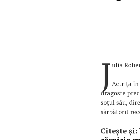
J
ulia Robe
Actrița în
dragoste prec
soțul său, di
sărbătorit rec
Citește și: