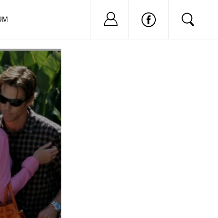
Nu ai cont?
Inregistreaza-
UM