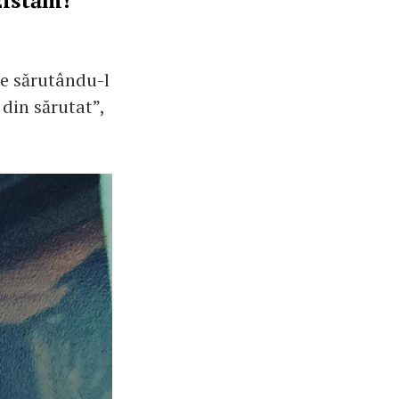
zistăm!
are sărutându-l
din sărutat”,