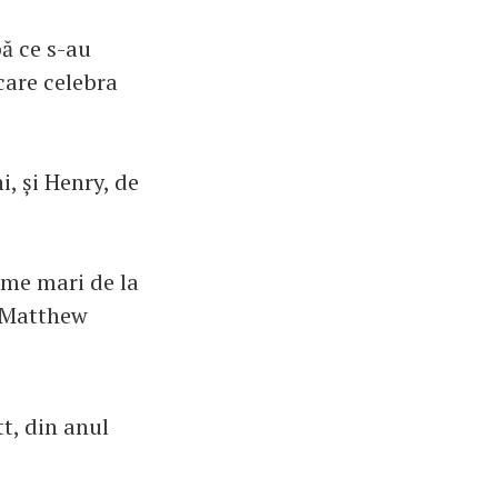
pă ce s-au
care celebra
i, și Henry, de
ume mari de la
u Matthew
tt, din anul