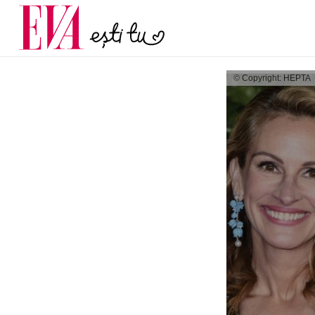
menopauză și când ar t
Carieră
la medic
Actualitate
© Copyright: HEPTA