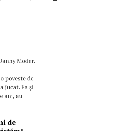
, Danny Moder.
e o poveste de
 jucat. Ea și
e ani, au
ni de