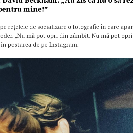
u David Beckham: „Au zis că nu o să re
 pentru mine!”
 pe rețelele de socializare o fotografie în care ap
oder. „Nu mă pot opri din zâmbit. Nu mă pot opri 
a în postarea de pe Instagram.