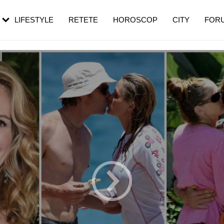
rebui să mergi
și 60 de ani. De ce te trezești mai des
pe măsură ce înaintezi în vârstă
LIFESTYLE
RETETE
HOROSCOP
CITY
FOR