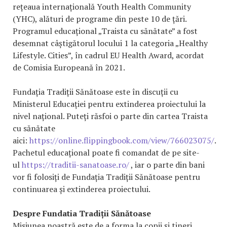
rețeaua internațională Youth Health Community
(YHC), alături de programe din peste 10 de țări.
Programul educațional „Traista cu sănătate” a fost
desemnat câștigătorul locului 1 la categoria „Healthy
Lifestyle. Cities”, în cadrul EU Health Award, acordat
de Comisia Europeană în 2021.
Fundația Tradiții Sănătoase este în discuții cu
Ministerul Educației pentru extinderea proiectului la
nivel național. Puteți răsfoi o parte din cartea Traista
cu sănătate
aici:
https://online.flippingbook.com/view/766023075/
.
Pachetul educațional poate fi comandat de pe site-
ul
https://traditii-sanatoase.ro/
, iar o parte din bani
vor fi folosiți de Fundația Tradiții Sănătoase pentru
continuarea și extinderea proiectului.
Despre Fundatia Tradiții Sănătoase
Misiunea noastră este de a forma la copii și tineri