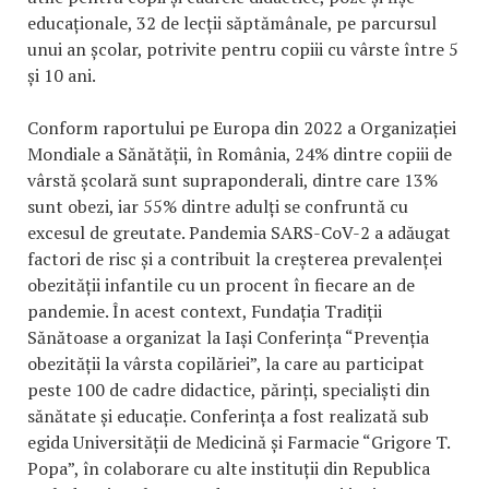
educaționale, 32 de lecții săptămânale, pe parcursul
unui an școlar, potrivite pentru copiii cu vârste între 5
și 10 ani.
Conform raportului pe Europa din 2022 a Organizației
Mondiale a Sănătății, în România, 24% dintre copiii de
vârstă școlară sunt supraponderali, dintre care 13%
sunt obezi, iar 55% dintre adulți se confruntă cu
excesul de greutate. Pandemia SARS-CoV-2 a adăugat
factori de risc și a contribuit la creșterea prevalenței
obezității infantile cu un procent în fiecare an de
pandemie. În acest context, Fundația Tradiții
Sănătoase a organizat la Iași Conferința “Prevenția
obezității la vârsta copilăriei”, la care au participat
peste 100 de cadre didactice, părinți, specialiști din
sănătate și educație. Conferința a fost realizată sub
egida Universității de Medicină și Farmacie “Grigore T.
Popa”, în colaborare cu alte instituții din Republica