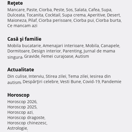
Reţete
Mancare
Paste
Ciorba
Peste
Sos
Salata
Cafea
Supa
,
,
,
,
,
,
,
,
Dulceata
Tocanita
Cocktail
Supa crema
Aperitive
Desert
,
,
,
,
,
,
Maioneza
Pilaf
Ciorba perisoare
Ciorba pui
Ciorba burta
,
,
,
,
,
Ce mancam azi
Casă şi familie
Mobila bucatarie
Amenajari interioare
Mobila
Canapele
,
,
,
,
Dormitoare
Design interior
Parenting
Jurnal de mama
,
,
,
Gravide
Femei curajoase
Autism
singura
,
,
,
Actualitate
Din culise
Interviu
Stirea zilei
Tema zilei
Iesirea din
,
,
,
,
Despărţiri celebre
Vesti Bune
Covid-19
Pandemie
autism
,
,
,
,
Horoscop
Horoscop 2026
,
Horoscop 2025
,
Horoscop azi
,
Horoscop dragoste
,
Horoscop chinezesc
,
Astrologie
,