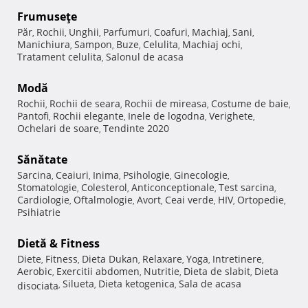
Frumuseţe
Păr
Rochii
Unghii
Parfumuri
Coafuri
Machiaj
Sani
,
,
,
,
,
,
,
Manichiura
Sampon
Buze
Celulita
Machiaj ochi
,
,
,
,
,
Tratament celulita
Salonul de acasa
,
Modă
Rochii
Rochii de seara
Rochii de mireasa
Costume de baie
,
,
,
,
Pantofi
Rochii elegante
Inele de logodna
Verighete
,
,
,
,
Ochelari de soare
Tendinte 2020
,
Sănătate
Sarcina
Ceaiuri
Inima
Psihologie
Ginecologie
,
,
,
,
,
Stomatologie
Colesterol
Anticonceptionale
Test sarcina
,
,
,
,
Cardiologie
Oftalmologie
Avort
Ceai verde
HIV
Ortopedie
,
,
,
,
,
,
Psihiatrie
Dietă & Fitness
Diete
Fitness
Dieta Dukan
Relaxare
Yoga
Intretinere
,
,
,
,
,
,
Aerobic
Exercitii abdomen
Nutritie
Dieta de slabit
Dieta
,
,
,
,
Silueta
Dieta ketogenica
Sala de acasa
disociata
,
,
,