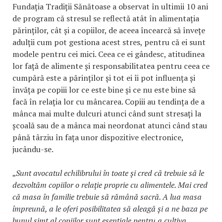
Fundația Tradiții Sănătoase a observat în ultimii 10 ani
de program că stresul se reflectă atât în alimentația
părinților, cât și a copiilor, de aceea încearcă să învețe
adulții cum pot gestiona acest stres, pentru că ei sunt
modele pentru cei mici. Ceea ce ei gândesc, atitudinea
lor față de alimente și responsabilitatea pentru ceea ce
cumpără este a părinților și tot ei îi pot influența și
învăța pe copiii lor ce este bine și ce nu este bine să
facă în relația lor cu mâncarea. Copiii au tendința de a
mânca mai multe dulcuri atunci când sunt stresați la
școală sau de a mânca mai neordonat atunci când stau
până târziu în fața unor dispozitive electronice,
jucându-se.
„
Sunt avocatul echilibrului în toate și cred că trebuie să le
dezvoltăm copiilor o relație proprie cu alimentele. Mai cred
că masa în familie trebuie să rămână sacră. A lua masa
împreună, a le oferi posibilitatea să aleagă și a ne baza pe
bunul simț al copiilor sunt esențiale pentru a cultiva