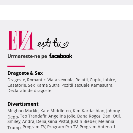
Urmareste-ne pe
Dragoste & Sex
Dragoste
Romantic
Viata sexuala
Relatii
Cuplu
Iubire
,
,
,
,
,
,
Casatorie
Sex
Kama Sutra
Pozitii sexuale Kamasutra
,
,
,
,
Declaratii de dragoste
Divertisment
Meghan Markle
Kate Middleton
Kim Kardashian
Johnny
,
,
,
Teo Trandafir
Angelina Jolie
Dana Rogoz
Dani Otil
Depp
,
,
,
,
,
Smiley
Andra
Delia
Gina Pistol
Justin Bieber
Melania
,
,
,
,
,
Program TV
Program Pro TV
Program Antena 1
Trump
,
,
,