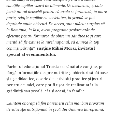
emoțiile copiilor vizavi de alimente. De asemenea, școala
joacă un rol deosebit pentru că acolo se formează, în mare
parte, relația copiilor cu societatea, la școală se pot
deprinde multe obiceuri. De aceea, sunt plăcut surpins că
în România, în Iași, avem programe școlare atât de
eficiente pentru formarea de obiceiuri sănătoase și care
merită să fie extinse la nivel național, să ajungă la toți
copiii și părinții
”,
susține Mihai Morar, invitatul
special al evenimentului.
Pachetul educațional Traista cu sănătate conține, pe
lângă informațiile despre nutriție și obiceiuri sănătoase
și fișe didactice, o serie de activități practice și jocuri
pentru cei mici, care pot fi ușor de realizat atât la
grădiniță sau școală, cât și acasă, în familie.
„
Suntem onorați să fim partenerii celui mai bun program
de educație nutrițională în școli din Uniunea Europeană.