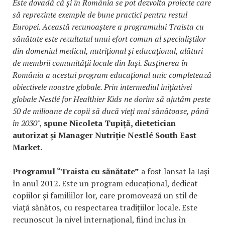
Este dovadă că și în România se pot dezvolta proiecte care
să reprezinte exemple de bune practici pentru restul
Europei. Această recunoaștere a programului Traista cu
sănătate este rezultatul unui efort comun al specialiștilor
din domeniul medical, nutrițional și educațional, alături
de membrii comunității locale din Iași. Susținerea în
România a acestui program educațional unic completează
obiectivele noastre globale. Prin intermediul inițiativei
globale Nestlé for Healthier Kids ne dorim să ajutăm peste
50 de milioane de copii să ducă vieți mai sănătoase, până
în 2030
",
spune Nicoleta Tupiță, dietetician
autorizat și Manager Nutriție Nestlé South East
Market.
Programul “Traista cu sănătate”
a fost lansat la Iași
în anul 2012. Este un program educațional, dedicat
copiilor și familiilor lor, care promovează un stil de
viață sănătos, cu respectarea tradițiilor locale. Este
recunoscut la nivel internațional, fiind inclus în