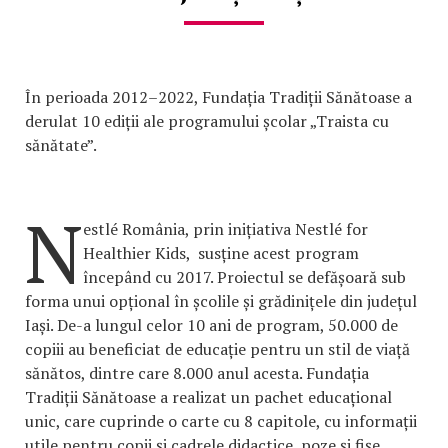
În perioada 2012–2022, Fundația Tradiții Sănătoase a
derulat 10 ediții ale programului școlar „Traista cu
sănătate”.
N
estlé România, prin inițiativa Nestlé for
Healthier Kids, susține acest program
începând cu 2017. Proiectul se defășoară sub
forma unui opțional în școlile și grădinițele din județul
Iași. De-a lungul celor 10 ani de program, 50.000 de
copiii au beneficiat de educație pentru un stil de viață
sănătos, dintre care 8.000 anul acesta. Fundația
Tradiții Sănătoase a realizat un pachet educațional
unic, care cuprinde o carte cu 8 capitole, cu informații
utile pentru copii și cadrele didactice, poze și fișe