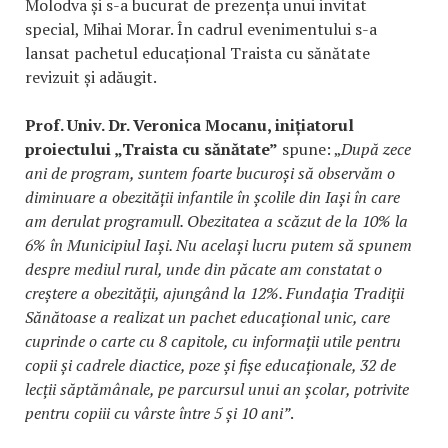
Molodva și s-a bucurat de prezența unui invitat
special, Mihai Morar. În cadrul evenimentului s-a
lansat pachetul educațional Traista cu sănătate
revizuit și adăugit.
Prof. Univ. Dr. Veronica Mocanu, inițiatorul
proiectului „Traista cu sănătate”
spune: „
După zece
ani de program, suntem foarte bucuroși să observăm o
diminuare a obezității infantile în școlile din Iași în care
am derulat programull. Obezitatea a scăzut de la 10% la
6% în Municipiul Iași. Nu același lucru putem să spunem
despre mediul rural, unde din păcate am constatat o
creștere a obezității, ajungând la 12%. Fundația Tradiții
Sănătoase a realizat un pachet educațional unic, care
cuprinde o carte cu 8 capitole, cu informații utile pentru
copii și cadrele diactice, poze și fișe educaționale, 32 de
lecții săptămânale, pe parcursul unui an școlar, potrivite
pentru copiii cu vârste între 5 și 10 ani”
.