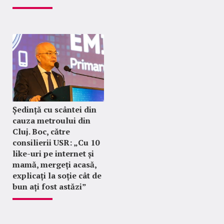
Ședință cu scântei din
cauza metroului din
Cluj. Boc, către
consilierii USR: „Cu 10
like-uri pe internet și
mamă, mergeți acasă,
explicați la soție cât de
bun ați fost astăzi”