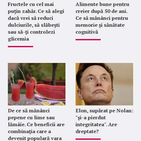
Fructele cu cel mai
Alimente bune pentru
puțin zahăr. Ce să alegi
creier după 50 de ani.
dacă vrei să reduci
Ce să mănânci pentru
dulciurile, să slăbești
memorie și sănătate
sau să-ți controlezi
cognitivă
glicemia
De ce să mănânci
Elon, supărat pe Nolan:
pepene cu lime sau
"şi-a pierdut
lămâie. Ce beneficii are
integritatea". Are
combinația care a
dreptate?
devenit populară vara