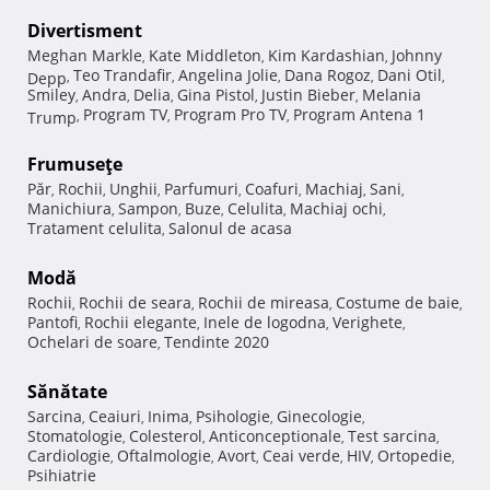
Divertisment
Meghan Markle
Kate Middleton
Kim Kardashian
Johnny
,
,
,
Teo Trandafir
Angelina Jolie
Dana Rogoz
Dani Otil
Depp
,
,
,
,
,
Smiley
Andra
Delia
Gina Pistol
Justin Bieber
Melania
,
,
,
,
,
Program TV
Program Pro TV
Program Antena 1
Trump
,
,
,
Frumuseţe
Păr
Rochii
Unghii
Parfumuri
Coafuri
Machiaj
Sani
,
,
,
,
,
,
,
Manichiura
Sampon
Buze
Celulita
Machiaj ochi
,
,
,
,
,
Tratament celulita
Salonul de acasa
,
Modă
Rochii
Rochii de seara
Rochii de mireasa
Costume de baie
,
,
,
,
Pantofi
Rochii elegante
Inele de logodna
Verighete
,
,
,
,
Ochelari de soare
Tendinte 2020
,
Sănătate
Sarcina
Ceaiuri
Inima
Psihologie
Ginecologie
,
,
,
,
,
Stomatologie
Colesterol
Anticonceptionale
Test sarcina
,
,
,
,
Cardiologie
Oftalmologie
Avort
Ceai verde
HIV
Ortopedie
,
,
,
,
,
,
Psihiatrie