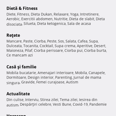
Dietă & Fitness
Diete
Fitness
Dieta Dukan
Relaxare
Yoga
Intretinere
,
,
,
,
,
,
Aerobic
Exercitii abdomen
Nutritie
Dieta de slabit
Dieta
,
,
,
,
Silueta
Dieta ketogenica
Sala de acasa
disociata
,
,
,
Reţete
Mancare
Paste
Ciorba
Peste
Sos
Salata
Cafea
Supa
,
,
,
,
,
,
,
,
Dulceata
Tocanita
Cocktail
Supa crema
Aperitive
Desert
,
,
,
,
,
,
Maioneza
Pilaf
Ciorba perisoare
Ciorba pui
Ciorba burta
,
,
,
,
,
Ce mancam azi
Casă şi familie
Mobila bucatarie
Amenajari interioare
Mobila
Canapele
,
,
,
,
Dormitoare
Design interior
Parenting
Jurnal de mama
,
,
,
Gravide
Femei curajoase
Autism
singura
,
,
,
Actualitate
Din culise
Interviu
Stirea zilei
Tema zilei
Iesirea din
,
,
,
,
Despărţiri celebre
Vesti Bune
Covid-19
Pandemie
autism
,
,
,
,