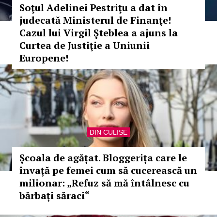
Soţul Adelinei Pestriţu a dat în
judecată Ministerul de Finanţe!
Cazul lui Virgil Şteblea a ajuns la
Curtea de Justiţie a Uniunii
Europene!
DIN CULISE
Școala de agățat. Bloggerița care le
învață pe femei cum să cucerească un
milionar: „Refuz să mă întâlnesc cu
bărbați săraci“