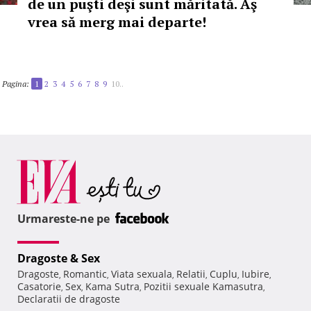
de un puşti deşi sunt măritată. Aş
vrea să merg mai departe!
Pagina:
1
2
3
4
5
6
7
8
9
10..
Urmareste-ne pe
Dragoste & Sex
Dragoste
Romantic
Viata sexuala
Relatii
Cuplu
Iubire
,
,
,
,
,
,
Casatorie
Sex
Kama Sutra
Pozitii sexuale Kamasutra
,
,
,
,
Declaratii de dragoste