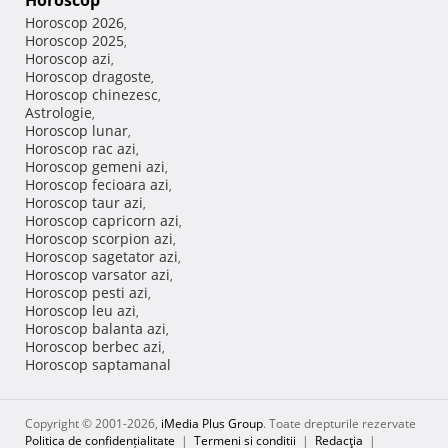
Horoscop
Horoscop 2026
,
Horoscop 2025
,
Horoscop azi
,
Horoscop dragoste
,
Horoscop chinezesc
,
Astrologie
,
Horoscop lunar
,
Horoscop rac azi
,
Horoscop gemeni azi
,
Horoscop fecioara azi
,
Horoscop taur azi
,
Horoscop capricorn azi
,
Horoscop scorpion azi
,
Horoscop sagetator azi
,
Horoscop varsator azi
,
Horoscop pesti azi
,
Horoscop leu azi
,
Horoscop balanta azi
,
Horoscop berbec azi
,
Horoscop saptamanal
Copyright © 2001-2026,
iMedia Plus Group
. Toate drepturile rezervate
Politica de confidențialitate
|
Termeni si conditii
|
Redacţia
|