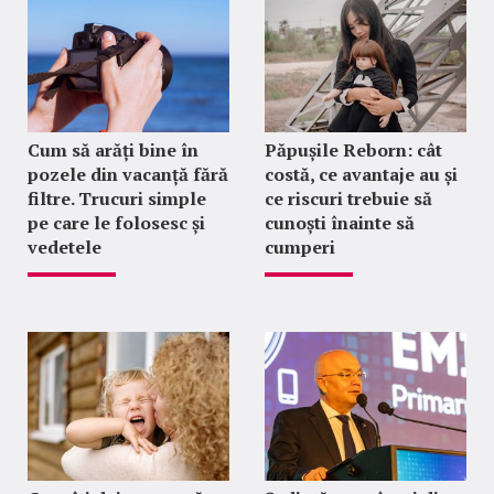
Cum să arăți bine în
Păpușile Reborn: cât
pozele din vacanță fără
costă, ce avantaje au și
filtre. Trucuri simple
ce riscuri trebuie să
pe care le folosesc și
cunoști înainte să
vedetele
cumperi