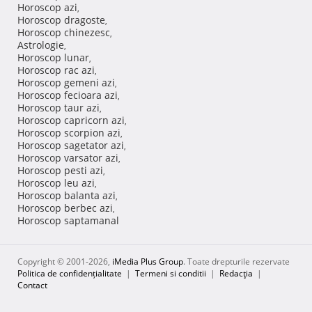
Horoscop azi
,
Horoscop dragoste
,
Horoscop chinezesc
,
Astrologie
,
Horoscop lunar
,
Horoscop rac azi
,
Horoscop gemeni azi
,
Horoscop fecioara azi
,
Horoscop taur azi
,
Horoscop capricorn azi
,
Horoscop scorpion azi
,
Horoscop sagetator azi
,
Horoscop varsator azi
,
Horoscop pesti azi
,
Horoscop leu azi
,
Horoscop balanta azi
,
Horoscop berbec azi
,
Horoscop saptamanal
Copyright © 2001-2026,
iMedia Plus Group
. Toate drepturile rezervate
Politica de confidențialitate
|
Termeni si conditii
|
Redacţia
|
Contact