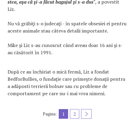
stea, aşa că şi-a făcut bagajul şi s-a dus"
, a povestit
Liz.
Nu vă grăbiţi s-o judecaţi - în spatele obsesiei ei pentru
aceste animale stau câteva detalii importante.
Mike şi Liz s-au cunoscut când aveau doar 16 ani şi s-
au căsătorit în 1991.
După ce au închiriat o mică fermă, Liz a fondat
BedforBullies, o fundaţie care primeşte donaţii pentru
a adăposti terrierii bolnav sau cu probleme de
comportament pe care nu-i mai vrea nimeni.
1
2
Pagina: