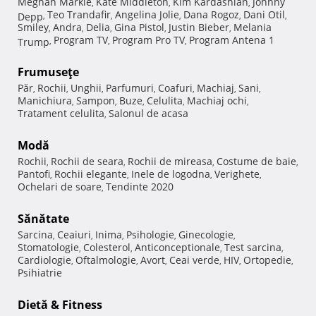
Meghan Markle
Kate Middleton
Kim Kardashian
Johnny
,
,
,
Teo Trandafir
Angelina Jolie
Dana Rogoz
Dani Otil
Depp
,
,
,
,
,
Smiley
Andra
Delia
Gina Pistol
Justin Bieber
Melania
,
,
,
,
,
Program TV
Program Pro TV
Program Antena 1
Trump
,
,
,
Frumuseţe
Păr
Rochii
Unghii
Parfumuri
Coafuri
Machiaj
Sani
,
,
,
,
,
,
,
Manichiura
Sampon
Buze
Celulita
Machiaj ochi
,
,
,
,
,
Tratament celulita
Salonul de acasa
,
Modă
Rochii
Rochii de seara
Rochii de mireasa
Costume de baie
,
,
,
,
Pantofi
Rochii elegante
Inele de logodna
Verighete
,
,
,
,
Ochelari de soare
Tendinte 2020
,
Sănătate
Sarcina
Ceaiuri
Inima
Psihologie
Ginecologie
,
,
,
,
,
Stomatologie
Colesterol
Anticonceptionale
Test sarcina
,
,
,
,
Cardiologie
Oftalmologie
Avort
Ceai verde
HIV
Ortopedie
,
,
,
,
,
,
Psihiatrie
Dietă & Fitness