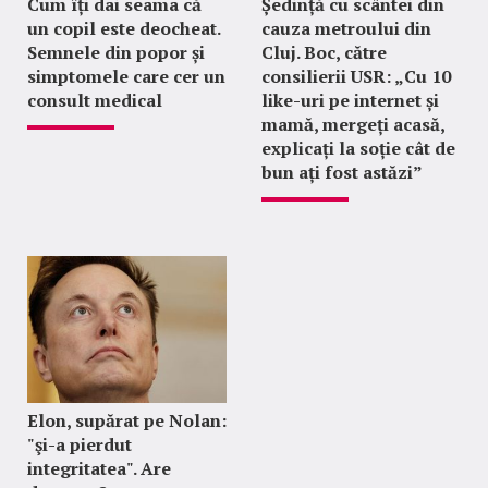
Cum îți dai seama că
Ședință cu scântei din
un copil este deocheat.
cauza metroului din
Semnele din popor și
Cluj. Boc, către
simptomele care cer un
consilierii USR: „Cu 10
consult medical
like-uri pe internet și
mamă, mergeți acasă,
explicați la soție cât de
bun ați fost astăzi”
Elon, supărat pe Nolan:
"şi-a pierdut
integritatea". Are