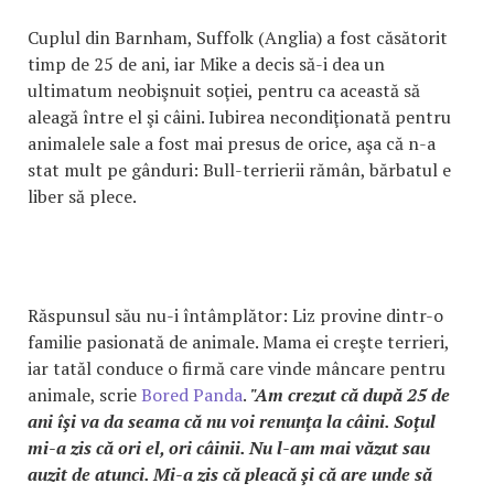
Cuplul din Barnham, Suffolk (Anglia) a fost căsătorit
timp de 25 de ani, iar Mike a decis să-i dea un
ultimatum neobişnuit soţiei, pentru ca această să
aleagă între el şi câini. Iubirea necondiţionată pentru
animalele sale a fost mai presus de orice, aşa că n-a
stat mult pe gânduri: Bull-terrierii rămân, bărbatul e
liber să plece.
Răspunsul său nu-i întâmplător: Liz provine dintr-o
familie pasionată de animale. Mama ei creşte terrieri,
iar tatăl conduce o firmă care vinde mâncare pentru
animale, scrie
Bored Panda
.
"Am crezut că după 25 de
ani îşi va da seama că nu voi renunţa la câini. Soţul
mi-a zis că ori el, ori câinii. Nu l-am mai văzut sau
auzit de atunci. Mi-a zis că pleacă şi că are unde să