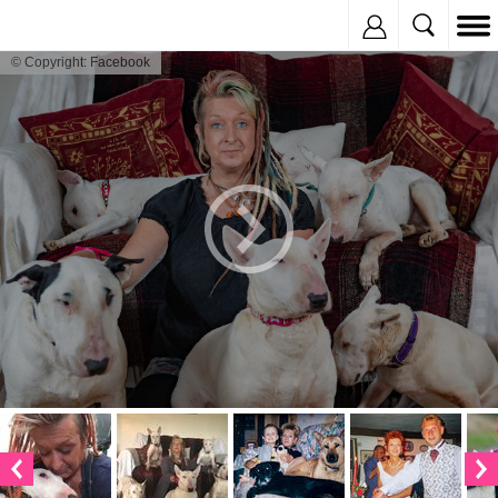
Inregistreaza
© Copyright: Facebook