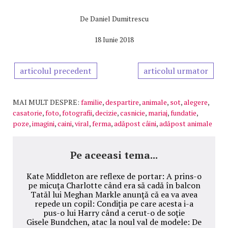
De
Daniel Dumitrescu
18 Iunie 2018
articolul precedent
articolul urmator
MAI MULT DESPRE:
familie
,
despartire
,
animale
,
sot
,
alegere
,
casatorie
,
foto
,
fotografii
,
decizie
,
casnicie
,
mariaj
,
fundatie
,
poze
,
imagini
,
caini
,
viral
,
ferma
,
adăpost câini
,
adăpost animale
Pe aceeasi tema...
Kate Middleton are reflexe de portar: A prins-o
pe micuţa Charlotte când era să cadă în balcon
Tatăl lui Meghan Markle anunţă că ea va avea
repede un copil: Condiţia pe care acesta i-a
pus-o lui Harry când a cerut-o de soţie
Gisele Bundchen, atac la noul val de modele: De