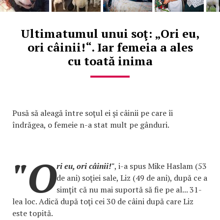
Ultimatumul unui soţ: „Ori eu,
ori câinii!“. Iar femeia a ales
cu toată inima
Pusă să aleagă între soţul ei şi câinii pe care îi
îndrăgea, o femeie n-a stat mult pe gânduri.
"O
ri eu, ori câinii!"
, i-a spus Mike Haslam (53
de ani) soţiei sale, Liz (49 de ani), după ce a
simţit că nu mai suportă să fie pe al... 31-
lea loc. Adică după toţi cei 30 de câini după care Liz
este topită.