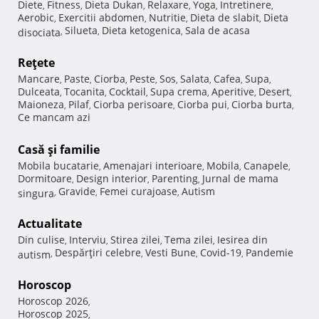
Diete
Fitness
Dieta Dukan
Relaxare
Yoga
Intretinere
,
,
,
,
,
,
Aerobic
Exercitii abdomen
Nutritie
Dieta de slabit
Dieta
,
,
,
,
Silueta
Dieta ketogenica
Sala de acasa
disociata
,
,
,
Reţete
Mancare
Paste
Ciorba
Peste
Sos
Salata
Cafea
Supa
,
,
,
,
,
,
,
,
Dulceata
Tocanita
Cocktail
Supa crema
Aperitive
Desert
,
,
,
,
,
,
Maioneza
Pilaf
Ciorba perisoare
Ciorba pui
Ciorba burta
,
,
,
,
,
Ce mancam azi
Casă şi familie
Mobila bucatarie
Amenajari interioare
Mobila
Canapele
,
,
,
,
Dormitoare
Design interior
Parenting
Jurnal de mama
,
,
,
Gravide
Femei curajoase
Autism
singura
,
,
,
Actualitate
Din culise
Interviu
Stirea zilei
Tema zilei
Iesirea din
,
,
,
,
Despărţiri celebre
Vesti Bune
Covid-19
Pandemie
autism
,
,
,
,
Horoscop
Horoscop 2026
,
Horoscop 2025
,