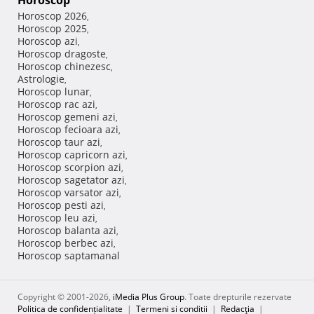
Horoscop
Horoscop 2026
,
Horoscop 2025
,
Horoscop azi
,
Horoscop dragoste
,
Horoscop chinezesc
,
Astrologie
,
Horoscop lunar
,
Horoscop rac azi
,
Horoscop gemeni azi
,
Horoscop fecioara azi
,
Horoscop taur azi
,
Horoscop capricorn azi
,
Horoscop scorpion azi
,
Horoscop sagetator azi
,
Horoscop varsator azi
,
Horoscop pesti azi
,
Horoscop leu azi
,
Horoscop balanta azi
,
Horoscop berbec azi
,
Horoscop saptamanal
Copyright © 2001-2026,
iMedia Plus Group
. Toate drepturile rezervate
Politica de confidențialitate
|
Termeni si conditii
|
Redacţia
|