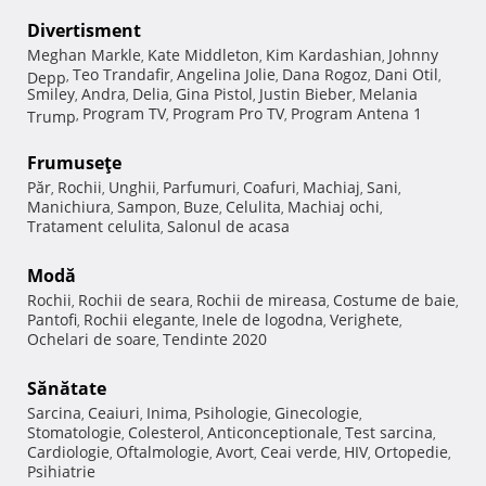
Divertisment
Meghan Markle
Kate Middleton
Kim Kardashian
Johnny
,
,
,
Teo Trandafir
Angelina Jolie
Dana Rogoz
Dani Otil
Depp
,
,
,
,
,
Smiley
Andra
Delia
Gina Pistol
Justin Bieber
Melania
,
,
,
,
,
Program TV
Program Pro TV
Program Antena 1
Trump
,
,
,
Frumuseţe
Păr
Rochii
Unghii
Parfumuri
Coafuri
Machiaj
Sani
,
,
,
,
,
,
,
Manichiura
Sampon
Buze
Celulita
Machiaj ochi
,
,
,
,
,
Tratament celulita
Salonul de acasa
,
Modă
Rochii
Rochii de seara
Rochii de mireasa
Costume de baie
,
,
,
,
Pantofi
Rochii elegante
Inele de logodna
Verighete
,
,
,
,
Ochelari de soare
Tendinte 2020
,
Sănătate
Sarcina
Ceaiuri
Inima
Psihologie
Ginecologie
,
,
,
,
,
Stomatologie
Colesterol
Anticonceptionale
Test sarcina
,
,
,
,
Cardiologie
Oftalmologie
Avort
Ceai verde
HIV
Ortopedie
,
,
,
,
,
,
Psihiatrie