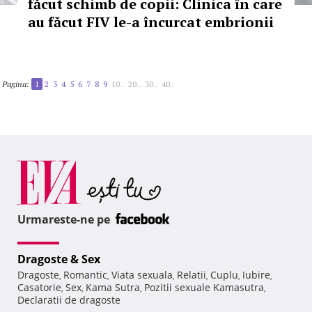
făcut schimb de copii: Clinica în care
au făcut FIV le-a încurcat embrionii
Pagina:
1
2
3
4
5
6
7
8
9
10..
20..
30..
40..
Urmareste-ne pe
Dragoste & Sex
Dragoste
Romantic
Viata sexuala
Relatii
Cuplu
Iubire
,
,
,
,
,
,
Casatorie
Sex
Kama Sutra
Pozitii sexuale Kamasutra
,
,
,
,
Declaratii de dragoste