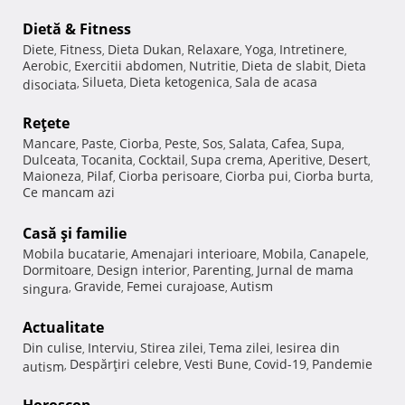
Dietă & Fitness
Diete
Fitness
Dieta Dukan
Relaxare
Yoga
Intretinere
,
,
,
,
,
,
Aerobic
Exercitii abdomen
Nutritie
Dieta de slabit
Dieta
,
,
,
,
Silueta
Dieta ketogenica
Sala de acasa
disociata
,
,
,
Reţete
Mancare
Paste
Ciorba
Peste
Sos
Salata
Cafea
Supa
,
,
,
,
,
,
,
,
Dulceata
Tocanita
Cocktail
Supa crema
Aperitive
Desert
,
,
,
,
,
,
Maioneza
Pilaf
Ciorba perisoare
Ciorba pui
Ciorba burta
,
,
,
,
,
Ce mancam azi
Casă şi familie
Mobila bucatarie
Amenajari interioare
Mobila
Canapele
,
,
,
,
Dormitoare
Design interior
Parenting
Jurnal de mama
,
,
,
Gravide
Femei curajoase
Autism
singura
,
,
,
Actualitate
Din culise
Interviu
Stirea zilei
Tema zilei
Iesirea din
,
,
,
,
Despărţiri celebre
Vesti Bune
Covid-19
Pandemie
autism
,
,
,
,