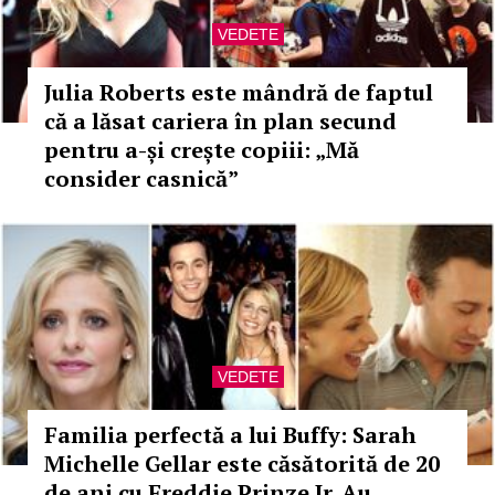
VEDETE
Julia Roberts este mândră de faptul
că a lăsat cariera în plan secund
pentru a-și crește copiii: „Mă
consider casnică”
VEDETE
Familia perfectă a lui Buffy: Sarah
Michelle Gellar este căsătorită de 20
de ani cu Freddie Prinze Jr. Au