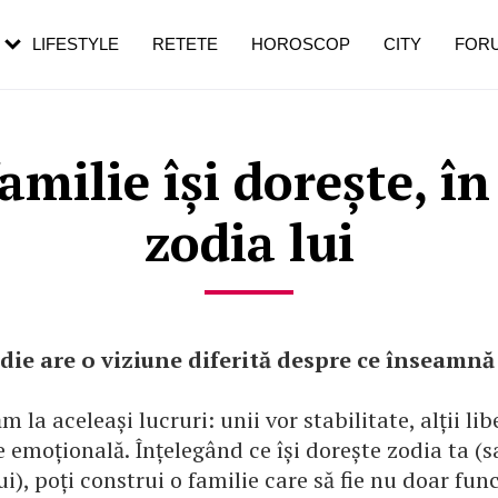
rebui să mergi
și 60 de ani. De ce te trezești mai des
pe măsură ce înaintezi în vârstă
LIFESTYLE
RETETE
HOROSCOP
CITY
FOR
familie își dorește, în
zodia lui
die are o viziune diferită despre ce înseamnă 
m la aceleași lucruri: unii vor stabilitate, alții libe
emoțională. Înțelegând ce își dorește zodia ta (s
i), poți construi o familie care să fie nu doar func