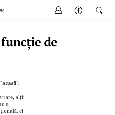
Nu ai cont?
Inregistreaza-
UM
 funcție de
"acasă".
rtate, alții
au a
țională, ci