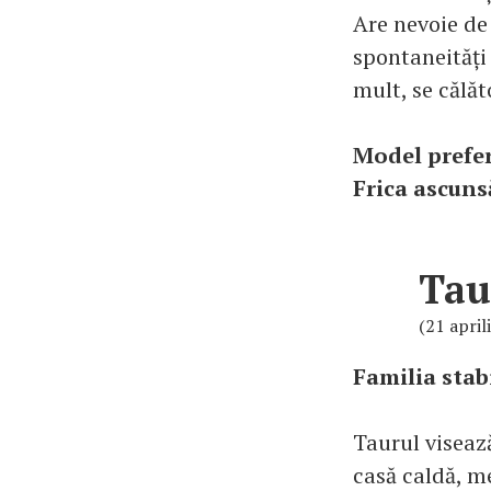
Are nevoie de 
spontaneități 
mult, se călăt
Model prefe
Frica ascuns
Tau
(21 april
Familia stabi
Taurul visează
casă caldă, me