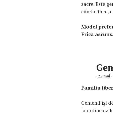
sacre. Este ge
când o face, 
Model prefe
Frica ascuns
Ge
(22 mai -
Familia liber
Gemenii își do
la ordinea zil