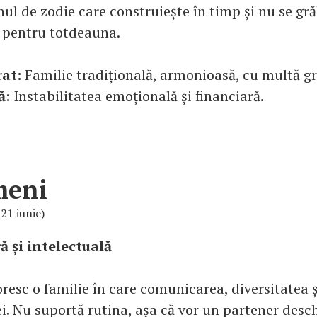
nul de zodie care construiește în timp și nu se gr
e pentru totdeauna.
rat:
Familie tradițională, armonioasă, cu multă gr
ă:
Instabilitatea emoțională și financiară.
meni
 21 iunie)
ă și intelectuală
resc o familie în care comunicarea, diversitatea ș
ei. Nu suportă rutina, așa că vor un partener desc