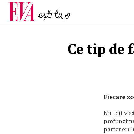
menopauză și când ar t
Carieră
la medic
Actualitate
Ce tip de 
Fiecare zo
Nu toți visă
profunzime 
partenerulu