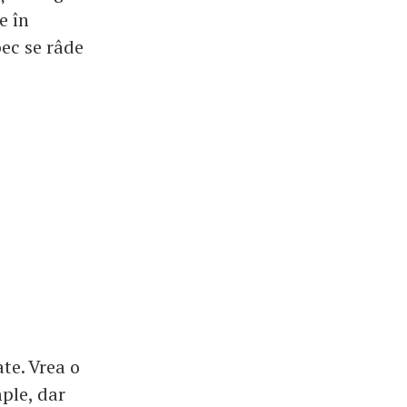
e în
bec se râde
ate. Vrea o
mple, dar