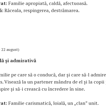
at:
Familie apropiată, caldă, afectuoasă.
ă:
Răceala, respingerea, destrămarea.
 - 22 august)
lă și admirativă
milie pe care să o conducă, dar și care să-l admire,
ns. Visează la un partener mândru de el și la copii 
spire și să-i crească cu încredere în sine.
rat:
Familie carismatică, loială, un „clan” unit.