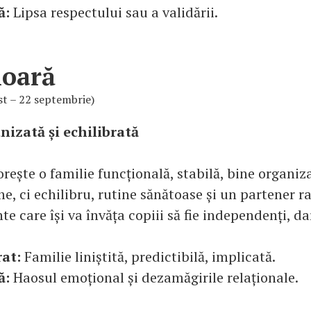
ă:
Lipsa respectului sau a validării.
ioară
st – 22 septembrie)
nizată și echilibrată
orește o familie funcțională, stabilă, bine organiz
, ci echilibru, rutine sănătoase și un partener ra
te care își va învăța copiii să fie independenți, dar
rat:
Familie liniștită, predictibilă, implicată.
ă:
Haosul emoțional și dezamăgirile relaționale.