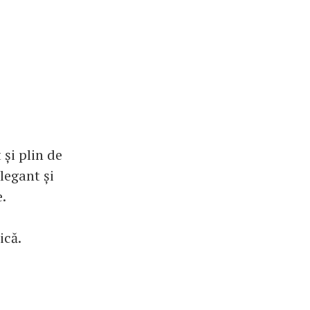
 și plin de
legant și
e.
ică.