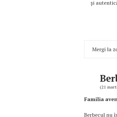
și autentic
Ber
(21 marti
Familia aven
Berbecul nu îș