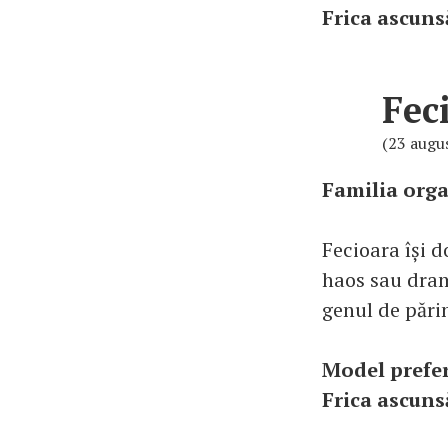
Frica ascuns
Fec
(23 augu
Familia orga
Fecioara își d
haos sau drame
genul de părin
Model prefe
Frica ascuns