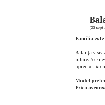
Bal
(23 sept
Familia este
Balanța viseaz
iubire. Are n
apreciat, iar 
Model prefe
Frica ascuns