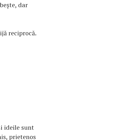
ăbește, dar
ijă reciprocă.
i ideile sunt
his, prietenos