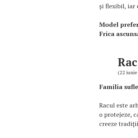
și flexibil, ia
Model prefer
Frica ascuns
Rac
(22 iunie 
Familia sufl
Racul este arh
o protejeze, c
creeze tradiți